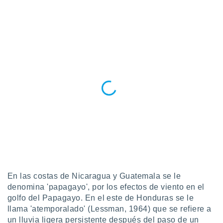
ste abono
 botón
.
nto,
cios
kies,
ores únicos
as similares
nar,
rocesar
onales como
 este sitio
recciones IP
ficadores de
 posible
s
En las costas de Nicaragua y Guatemala se le
 traten tus
denomina 'papagayo', por los efectos de viento en el
nales en
golfo del Papagayo. En el este de Honduras se le
 interés
llama 'atemporalado' (Lessman, 1964) que se refiere a
go a lo que
un lluvia ligera persistente después del paso de un
nerte. Para