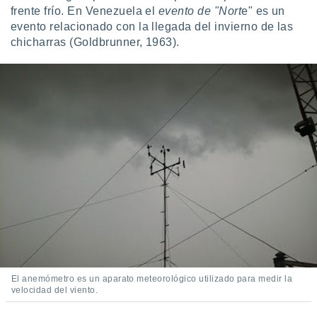
retirar su
frente frío. En Venezuela el
evento de "Nort
e" es un
ento u
evento relacionado con la llegada del invierno de las
chicharras (Goldbrunner, 1963).
 de datos
er momento
ic en
o en
 Cookies
en
eb.
y
socios
el
to de
la
 en un
 y/o acceder
El anemómetro es un aparato meteorológico utilizado para medir la
 de datos
velocidad del viento.
ara
 anuncios