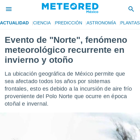
ACTUALIDAD
CIENCIA
PREDICCIÓN
ASTRONOMÍA
PLANTAS
privacidad
Evento de "Norte", fenómeno
o de
mx
meteorológico recurrente en
mx) ha sido
or
invierno y otoño
es para
ue la
La ubicación geográfica de México permite que
 que se
e calidad.
sea afectado todos los años por sistemas
eder a este
frontales, esto es debido a la incursión de aire frío
ediante las
proveniente del Polo Norte que ocurre en época
opciones:
otoñal e invernal.
ookies y
e forma
d digital
ada, basada