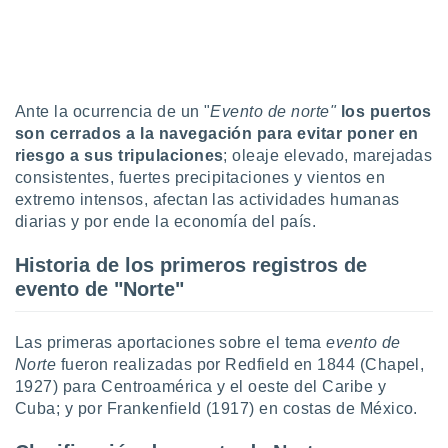
ados con el
 seleccionar
o.
calización
precisa e
ión mediante
Ante la ocurrencia de un "
Evento de norte"
los puertos
son cerrados a la navegación para evitar poner en
, publicidad
riesgo a sus tripulaciones
; oleaje elevado, marejadas
consistentes, fuertes precipitaciones y vientos en
dos,
extremo intensos, afectan las actividades humanas
 publicidad
diarias y por ende la economía del país.
,
ón de
 desarrollo
Historia de los primeros registros de
s.
evento de "Norte"
tros 1199
ios
Las primeras aportaciones sobre el tema
evento de
Norte
fueron realizadas por Redfield en 1844 (Chapel,
1927) para Centroamérica y el oeste del Caribe y
Cuba; y por Frankenfield (1917) en costas de México.