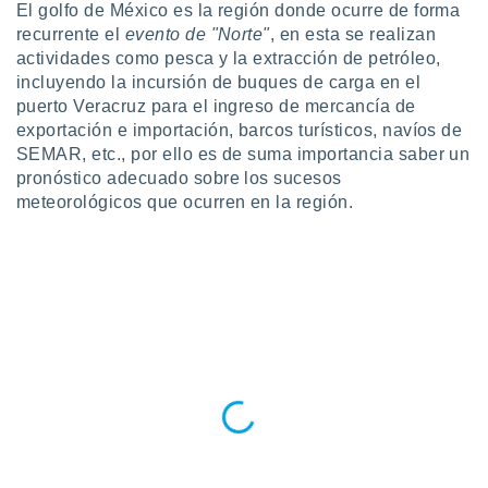
El golfo de México es la región donde ocurre de forma
ar perfiles
recurrente el
evento de "Norte"
, en esta se realizan
idad
a, utilizar
actividades como pesca y la extracción de petróleo,
a
incluyendo la incursión de buques de carga en el
 la
puerto Veracruz para el ingreso de mercancía de
exportación e importación, barcos turísticos, navíos de
da, crear un
SEMAR, etc., por ello es de suma importancia saber un
personalizar
pronóstico adecuado sobre los sucesos
o, uso de
a la
meteorológicos que ocurren en la región.
e contenido
do, medir el
 de la
medir el
 del
 comprender
 través de
s o a través
nación de
edentes de
fuentes,
y mejora de
os, uso de