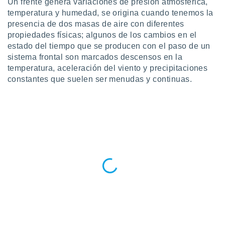
Un frente genera variaciones de presión atmosférica,
ublicidad y
temperatura y humedad, se origina cuando tenemos la
do en
presencia de dos masas de aire con diferentes
 mismo.
propiedades físicas; algunos de los cambios en el
sultar más
estado del tiempo que se producen con el paso de un
 en nuestra
sistema frontal son marcados descensos en la
 Cookies
y
temperatura, aceleración del viento y precipitaciones
ualquier
constantes que suelen ser menudas y continuas.
ento
 botón
ación de
kies
 disponible
e nuestra
.
IVAMENTE,
as
 a cookies
 no aceptar