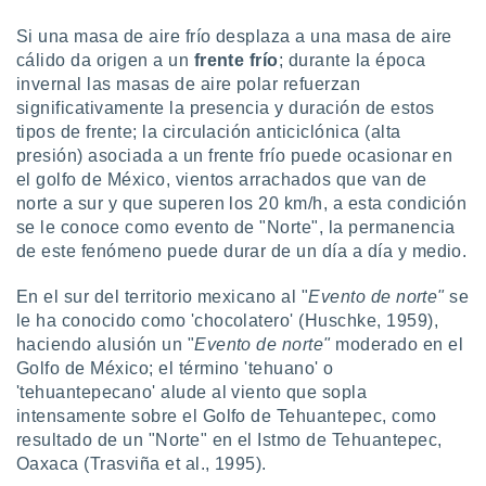
ón de
uedes
Si una masa de aire frío desplaza a una masa de aire
uestro sitio
cálido da origen a un
frente frío
; durante la época
ed.mx. En
invernal las masas de aire polar refuerzan
te
significativamente la presencia y duración de estos
 de que
talarán
tipos de frente; la circulación anticiclónica (alta
e sean
presión) asociada a un frente frío puede ocasionar en
para
el golfo de México, vientos arrachados que van de
a
norte a sur y que superen los 20 km/h, a esta condición
por el sitio
se le conoce como evento de "Norte", la permanencia
o se
de este fenómeno puede durar de un día a día y medio.
cookies para
nto ni para
En el sur del territorio mexicano al "
E
vento de norte"
se
licidad o
le ha conocido como 'chocolatero' (Huschke, 1959),
haciendo alusión un "
Evento de norte"
moderado en el
ado, aunque
Golfo de México; el término 'tehuano' o
sualizar
'tehuantepecano' alude al viento que sopla
general no
intensamente sobre el Golfo de Tehuantepec, como
ada. Puedes
 instalación
resultado de un "Norte" en el Istmo de Tehuantepec,
y acceder a
Oaxaca (Trasviña et al., 1995).
io web a