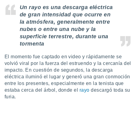
ón de
Un rayo es una descarga eléctrica
uedes
uestro sitio
de gran intensidad que ocurre en
ed.mx. En
la atmósfera, generalmente entre
te
nubes o entre una nube y la
 de que
superficie terrestre, durante una
talarán
e sean
tormenta
para
a
El momento fue captado en video y rápidamente se
por el sitio
volvió viral por la fuerza del estruendo y la cercanía del
o se
impacto. En cuestión de segundos, la descarga
cookies para
eléctrica iluminó el lugar y generó una gran conmoción
nto ni para
entre los presentes, especialmente en la tenista que
licidad o
estaba cerca del árbol, donde el
rayo
descargó toda su
furia.
ado, aunque
sualizar
general no
ada. Puedes
 instalación
y acceder a
io web a