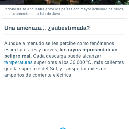
ar perfiles
idad
Indonesia se encuentra entre los países con mayor actividad de rayos,
especialmente en la isla de Java.
a, utilizar
a
 la
Una amenaza... ¿subestimada?
da, crear un
personalizar
Aunque a menudo se les percibe como fenómenos
o, uso de
espectaculares y breves,
los rayos representan un
a la
peligro real.
Cada descarga puede alcanzar
e contenido
temperaturas
superiores a los 30,000 °C, más calientes
do, medir el
que la superficie del Sol, y transportar miles de
 de la
medir el
amperios de corriente eléctrica.
 del
 comprender
 través de
s o a través
nación de
edentes de
fuentes,
y mejora de
os, uso de