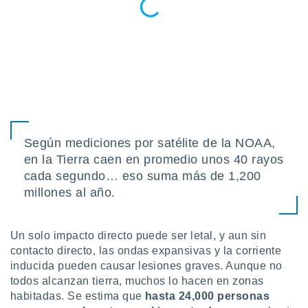
ados con el
 seleccionar
o.
calización
precisa e
ión mediante
, publicidad
dos,
 publicidad
Según mediciones por satélite de la NOAA,
,
en la Tierra caen en promedio unos 40 rayos
ón de
cada segundo… eso suma más de 1,200
 desarrollo
millones al año.
s.
tros 1199
ios
Un solo impacto directo puede ser letal, y aun sin
contacto directo, las ondas expansivas y la corriente
inducida pueden causar lesiones graves. Aunque no
todos alcanzan tierra, muchos lo hacen en zonas
habitadas. Se estima que
hasta 24,000 personas