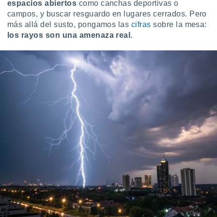
espacios abiertos
como canchas deportivas o
retirar su
campos, y buscar resguardo en lugares cerrados. Pero
ento u
más allá del susto, pongamos las
cifras
sobre la mesa:
 de datos
los rayos son una amenaza real.
er momento
ic en
o en
 Cookies
en
eb.
y
socios
el
to de
la
 en un
 y/o acceder
 de datos
ara
 anuncios