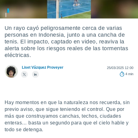
mación
ediante
ecnologías
nos permite
estra
Un rayo cayó peligrosamente cerca de varias
ara seguir
personas en Indonesia, junto a una cancha de
e contenido
ACEPTAR
tenis. El impacto, captado en video, reaviva la
stándares
Y
alerta sobre los riesgos reales de las tormentas
sin coste.
CONTINUAR
eléctricas.
 botón
continuar",
CONFIGURACIÓN
Liset Vázquez Proveyer
25/03/2025 12:00
der a la
4 min
ndo la
 de todas
, ya sean
de nuestros
 nos
Hay momentos en que la naturaleza nos recuerda, sin
previo aviso, que sigue teniendo el control. Que por
 y análisis
más que construyamos canchas, techos, ciudades
tamiento en
b, así como
enteras… basta un segundo para que el cielo hable y
un perfil
todo se detenga.
para