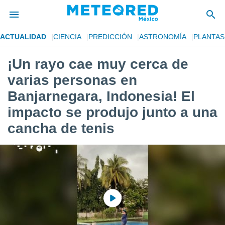
ACTUALIDAD
CIENCIA
PREDICCIÓN
ASTRONOMÍA
PLANTAS
privacidad
¡Un rayo cae muy cerca de
o de
mx
varias personas en
mx) ha sido
or
Banjarnegara, Indonesia! El
es para
impacto se produjo junto a una
ue la
 que se
cancha de tenis
e calidad.
eder a este
ediante las
opciones:
ookies y
e forma
d digital
ada, basada