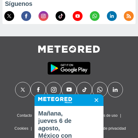
Síguenos
Mañana,
Contacto
Sobre nosotros
FAQ
Términos de uso
jueves 6 de
agosto,
Cookies
Política de privacidad
Configuración de privacidad
México con