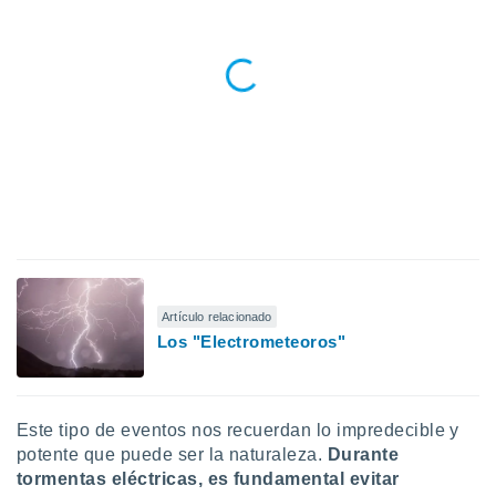
ste abono
 botón
.
nto,
cios
kies,
ores únicos
as similares
nar,
rocesar
onales como
 este sitio
Artículo relacionado
recciones IP
Los "Electrometeoros"
ficadores de
 posible
s
 traten tus
nales en
Este tipo de eventos nos recuerdan lo impredecible y
 interés
potente que puede ser la naturaleza.
Durante
go a lo que
tormentas eléctricas, es fundamental evitar
nerte. Para