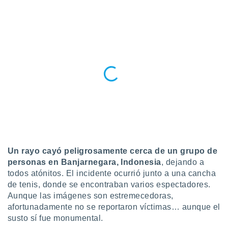
ublicidad y
do en
 mismo.
sultar más
 en nuestra
 Cookies
y
ualquier
ento
 botón
ación de
kies
 disponible
e nuestra
.
Un rayo cayó peligrosamente cerca de un grupo de
personas en Banjarnegara, Indonesia
, dejando a
IVAMENTE,
todos atónitos. El incidente ocurrió junto a una cancha
de tenis, donde se encontraban varios espectadores.
Aunque las imágenes son estremecedoras,
as
afortunadamente no se reportaron víctimas… aunque el
 a cookies
susto sí fue monumental.
 no aceptar