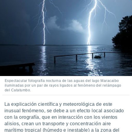
retirar su
ento u
 de datos
er momento
ic en
o en
 Cookies
en
eb.
y
socios
el
Espectacular fotografía nocturna de las aguas del lago Maracaibo
iluminadas por un par de rayos ligados al fenómeno del relámpago
to de
del Catatumbo.
la
La explicación científica y meteorológica de este
 en un
inusual fenómeno, se debe a un efecto local asociado
 y/o acceder
con la orografía, que en interacción con los vientos
 de datos
alisios, crean un transporte y concentración aire
ara
marítimo tropical (húmedo e inestable) a la zona del
 anuncios