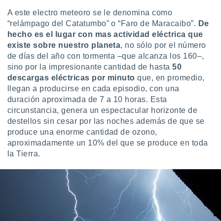
ste abono
A este electro meteoro se le denomina como
 botón
“relámpago del Catatumbo” o “Faro de Maracaibo”.
De
.
hecho es el lugar con mas actividad eléctrica que
existe sobre nuestro planeta
, no sólo por el número
nto,
de días del año con tormenta –que alcanza los 160–,
sino por la impresionante cantidad de hasta
50
cios
descargas eléctricas por minuto
que, en promedio,
kies,
ores únicos
llegan a producirse en cada episodio, con una
as similares
duración aproximada de 7 a 10 horas. Esta
nar,
circunstancia, genera un espectacular horizonte de
rocesar
destellos sin cesar por las noches además de que se
onales como
produce una enorme cantidad de ozono,
 este sitio
aproximadamente un 10% del que se produce en toda
recciones IP
ficadores de
la Tierra.
 posible
s
 traten tus
nales en
 interés
go a lo que
nerte. Para