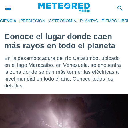
CIENCIA
PREDICCIÓN
ASTRONOMÍA
PLANTAS
TIEMPO LIBR
privacidad
Conoce el lugar donde caen
o de
mx
más rayos en todo el planeta
mx) ha sido
or
es para
En la desembocadura del río Catatumbo, ubicado
ue la
en el lago Maracaibo, en Venezuela, se encuentra
 que se
la zona donde se dan más tormentas eléctricas a
e calidad.
eder a este
nivel mundial en todo el año. Conoce todos los
ediante las
detalles.
opciones:
ookies y
e forma
d digital
ada, basada