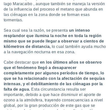
ar perfiles
lago Maracaibo , aunque también se maneja la versión
idad
de la influencia del proceso el metano que abunda en
a, utilizar
las ciénagas en la zona donde se forman esas
a
tormentas.
 la
Sea cual sea la razón, se presenta
un intenso
da, crear un
resplandor que ilumina la noche en toda la región
personalizar
o, uso de
mismo que se puede llegar a observar a cientos de
a la
kilómetros de distancia,
lo cual también ayuda mucho
e contenido
a la navegación nocturna en esa zona.
do, medir el
 de la
Cabe destacar que
en los últimos años se observo
medir el
que el fenómeno llegó a desaparecer
 del
completamente por algunos períodos de tiempo, lo
 comprender
 través de
que se ha relacionado con la afectación de sequías
s o a través
intensas, y el debilitamiento de las ciénagas por la
nación de
falta de agua.
Esta circunstancia resulta ser
edentes de
importante, debido a que hace disminuir el aporte de
fuentes,
ozono a la atmósfera, trayendo consecuencias a nivel
y mejora de
global, por la gran producción de este gas que se
os, uso de