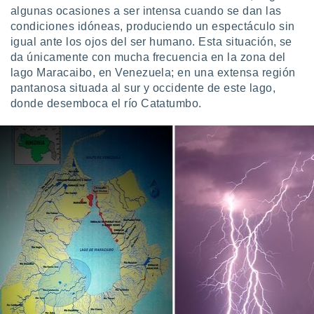
ublicidad y
algunas ocasiones a ser intensa cuando se dan las
condiciones idóneas, produciendo un espectáculo sin
do en
igual ante los ojos del ser humano. Esta situación, se
 mismo.
da únicamente con mucha frecuencia en la zona del
sultar más
 en nuestra
lago Maracaibo, en Venezuela; en una extensa región
 Cookies
y
pantanosa situada al sur y occidente de este lago,
ualquier
donde desemboca el río Catatumbo.
ento
 botón
ación de
kies
 disponible
e nuestra
.
IVAMENTE,
as
 a cookies
 no aceptar