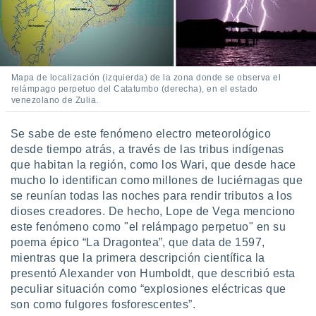
ón de
uedes
uestro sitio
ed.mx. En
te
 de que
Mapa de localización (izquierda) de la zona donde se observa el
talarán
relámpago perpetuo del Catatumbo (derecha), en el estado
e sean
venezolano de Zulia.
para
a
Se sabe de este fenómeno electro meteorológico
por el sitio
desde tiempo atrás, a través de las tribus indígenas
o se
que habitan la región, como los Wari, que desde hace
cookies para
mucho lo identifican como millones de luciérnagas que
nto ni para
se reunían todas las noches para rendir tributos a los
licidad o
dioses creadores. De hecho, Lope de Vega menciono
este fenómeno como "el relámpago perpetuo" en su
ado, aunque
poema épico “La Dragontea”, que data de 1597,
sualizar
mientras que la primera descripción científica la
general no
ada. Puedes
presentó Alexander von Humboldt, que describió esta
 instalación
peculiar situación como “explosiones eléctricas que
y acceder a
son como fulgores fosforescentes”.
io web a