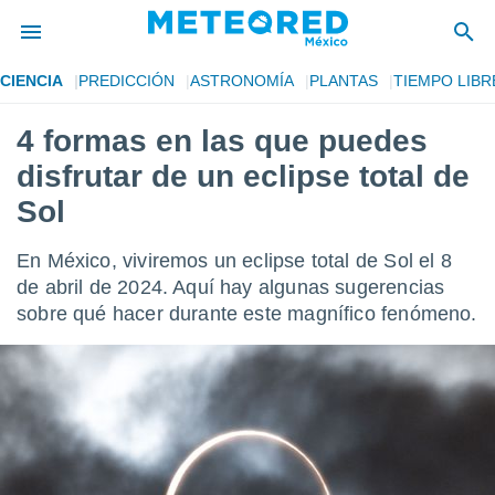
CIENCIA
PREDICCIÓN
ASTRONOMÍA
PLANTAS
TIEMPO LIBR
privacidad
4 formas en las que puedes
o de
mx
disfrutar de un eclipse total de
mx) ha sido
or
Sol
es para
ue la
En México, viviremos un eclipse total de Sol el 8
 que se
e calidad.
de abril de 2024. Aquí hay algunas sugerencias
eder a este
sobre qué hacer durante este magnífico fenómeno.
ediante las
opciones:
ookies y
e forma
d digital
ada, basada