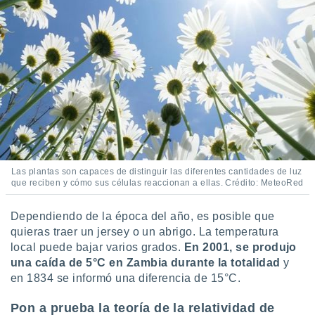
ar perfiles
idad
a, utilizar
a
 la
da, crear un
personalizar
o, uso de
a la
e contenido
do, medir el
 de la
Las plantas son capaces de distinguir las diferentes cantidades de luz
medir el
que reciben y cómo sus células reaccionan a ellas. Crédito: MeteoRed
 del
 comprender
Dependiendo de la época del año, es posible que
 través de
quieras traer un jersey o un abrigo. La temperatura
s o a través
local puede bajar varios grados.
En 2001, se produjo
nación de
una caída de 5°C en Zambia durante la totalidad
y
edentes de
fuentes,
en 1834 se informó una diferencia de 15°C.
y mejora de
os, uso de
Pon a prueba la teoría de la relatividad de