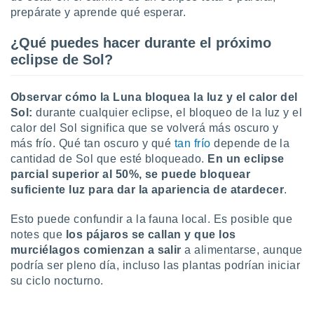
ste abono
prepárate y aprende qué esperar.
 botón
.
¿Qué puedes hacer durante el próximo
eclipse de Sol?
nto,
Observar cómo la Luna bloquea la luz y el calor del
cios
kies,
Sol:
durante cualquier eclipse, el bloqueo de la luz y el
ores únicos
calor del Sol significa que se volverá más oscuro y
as similares
más frío. Qué tan oscuro y qué
tan frío
depende de la
nar,
cantidad de Sol que esté bloqueado.
En un eclipse
rocesar
parcial superior al 50%, se puede bloquear
onales como
suficiente luz para dar la apariencia de atardecer
.
 este sitio
recciones IP
ficadores de
Esto puede confundir a la fauna local. Es posible que
 posible
notes que
los pájaros se callan y que los
s
murciélagos comienzan a salir
a alimentarse, aunque
 traten tus
podría ser pleno día, incluso las plantas podrían iniciar
nales en
su ciclo nocturno.
 interés
go a lo que
nerte. Para