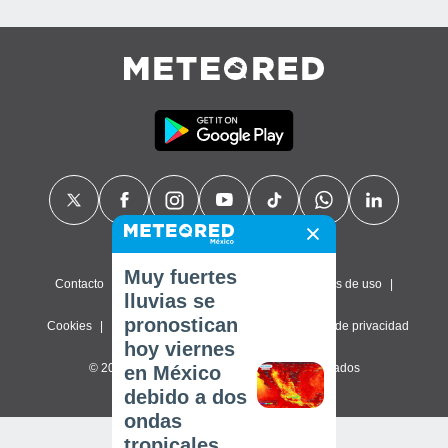
Muy fuertes
Contacto
Sobre nosotros
FAQ
Términos de uso
lluvias se
pronostican
Cookies
Política de privacidad
Configuración de privacidad
hoy viernes
© 2026 Meteored. Todos los derechos reservados
en México
debido a dos
ondas
tropicales,