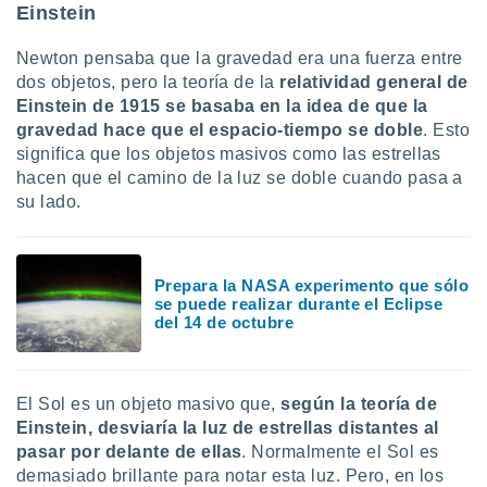
ados con el
Einstein
 seleccionar
o.
Newton pensaba que la gravedad era una fuerza entre
calización
dos objetos, pero la teoría de la
relatividad general de
precisa e
Einstein de 1915 se basaba en la idea de que la
ión mediante
gravedad hace que el espacio-tiempo se doble
. Esto
significa que los objetos masivos como las estrellas
, publicidad
hacen que el camino de la luz se doble cuando pasa a
dos,
su lado.
 publicidad
,
ón de
 desarrollo
Prepara la NASA experimento que sólo
se puede realizar durante el Eclipse
s.
del 14 de octubre
tros 1199
ios
El Sol es un objeto masivo que,
según la teoría de
Einstein, desviaría la luz de estrellas distantes al
pasar por delante de ellas
. Normalmente el Sol es
demasiado brillante para notar esta luz. Pero, en los