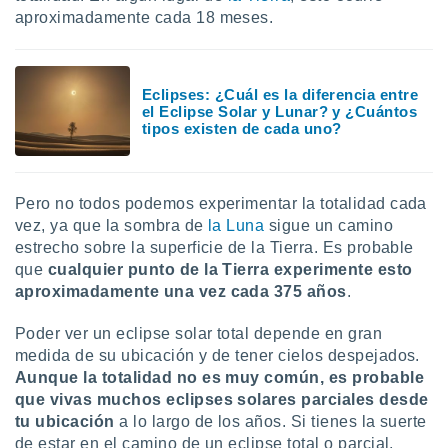
ón de
aproximadamente cada 18 meses.
uedes
uestro sitio
ed.mx. En
te
Eclipses: ¿Cuál es la diferencia entre
 de que
el Eclipse Solar y Lunar? y ¿Cuántos
talarán
tipos existen de cada uno?
e sean
para
a
por el sitio
Pero no todos podemos experimentar la totalidad cada
o se
vez, ya que la sombra de
la Luna
sigue un camino
cookies para
estrecho sobre la superficie de la Tierra. Es probable
que
cualquier punto de la Tierra experimente esto
nto ni para
licidad o
aproximadamente una vez cada 375 años
.
ado, aunque
Poder ver un eclipse solar total depende en gran
sualizar
medida de su ubicación y de tener cielos despejados.
general no
Aunque la totalidad no es muy común, es probable
ada. Puedes
que vivas muchos eclipses solares parciales desde
 instalación
tu ubicación
a lo largo de los años. Si tienes la suerte
y acceder a
io web a
de estar en el camino de un eclipse total o parcial,