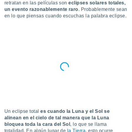
ublicidad y
retratan en las películas son
eclipses solares totales,
un evento razonablemente raro
. Probablemente sean
do en
en lo que piensas cuando escuchas la palabra eclipse.
 mismo.
sultar más
 en nuestra
 Cookies
y
ualquier
ento
 botón
ación de
kies
 disponible
e nuestra
.
IVAMENTE,
Un eclipse total
es cuando la Luna y el Sol se
as
alinean en el cielo de tal manera que la Luna
 a cookies
bloquea toda la cara del Sol
, lo que se llama
 no aceptar
totalidad. En algún lugar de
la Tierra
, esto ocurre