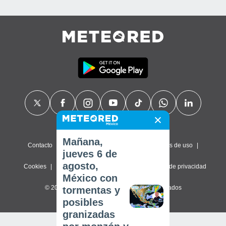
Mañana,
Contacto
Sobre nosotros
FAQ
Términos de uso
jueves 6 de
agosto,
Cookies
Política de privacidad
Configuración de privacidad
México con
© 2026 Meteored. Todos los derechos reservados
tormentas y
posibles
granizadas