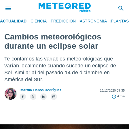
ACTUALIDAD
CIENCIA
PREDICCIÓN
ASTRONOMÍA
PLANTAS
privacidad
Cambios meteorológicos
o de
mx
durante un eclipse solar
mx) ha sido
or
es para
Te contamos las variables meteorológicas que
ue la
varían localmente cuando sucede un eclipse de
 que se
Sol, similar al del pasado 14 de diciembre en
e calidad.
eder a este
América del Sur.
ediante las
opciones:
Martha Llanos Rodríguez
16/12/2020 09:35
4 min
ookies y
e forma
d digital
ada, basada