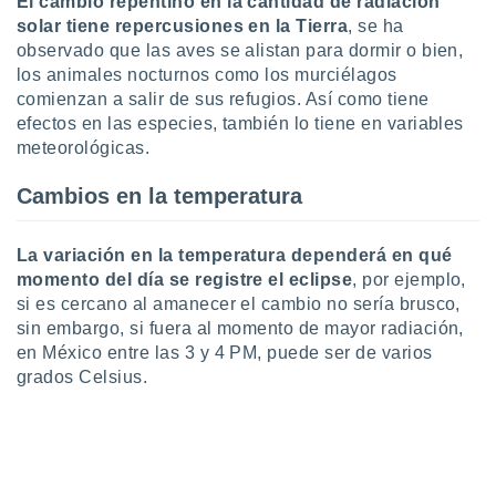
El cambio repentino en la cantidad de radiación
ón de
solar tiene repercusiones en la Tierra
, se ha
uedes
uestro sitio
observado que las aves se alistan para dormir o bien,
ed.mx. En
los animales nocturnos como los murciélagos
te
comienzan a salir de sus refugios. Así como tiene
 de que
efectos en las especies, también lo tiene en variables
talarán
meteorológicas.
e sean
para
Cambios en la temperatura
a
por el sitio
o se
La variación en la temperatura dependerá en qué
cookies para
momento del día se registre el eclipse
, por ejemplo,
nto ni para
si es cercano al amanecer el cambio no sería brusco,
licidad o
sin embargo, si fuera al momento de mayor radiación,
en México entre las 3 y 4 PM, puede ser de varios
ado, aunque
grados Celsius.
sualizar
general no
ada. Puedes
 instalación
y acceder a
io web a