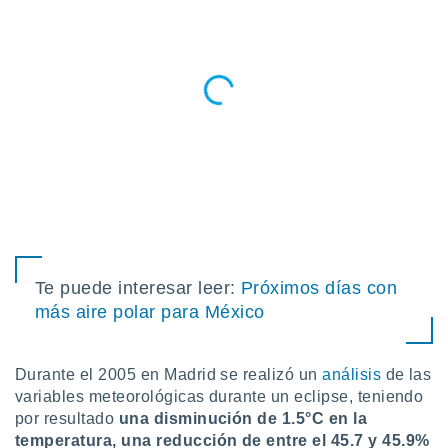
ste abono
 botón
.
nto,
cios
kies,
ores únicos
as similares
nar,
rocesar
onales como
 este sitio
Te puede interesar leer:
Próximos días con
recciones IP
más aire polar para México
ficadores de
 posible
s
 traten tus
Durante el 2005 en Madrid se realizó un
análisis
de las
nales en
variables meteorológicas durante un eclipse, teniendo
 interés
por resultado
una disminución de 1.5°C en la
go a lo que
temperatura, una reducción de entre el 45.7 y 45.9%
nerte. Para