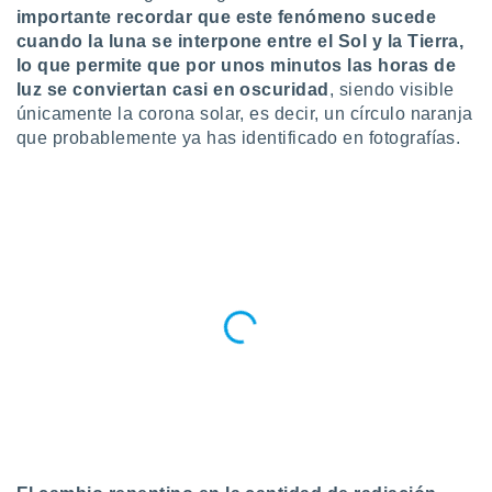
ublicidad y
importante recordar que este fenómeno sucede
cuando la luna se interpone entre el Sol y la Tierra,
do en
lo que permite que por unos minutos las horas de
 mismo.
luz se conviertan casi en oscuridad
, siendo visible
sultar más
 en nuestra
únicamente la corona solar, es decir, un círculo naranja
 Cookies
y
que probablemente ya has identificado en fotografías.
ualquier
ento
 botón
ación de
kies
 disponible
e nuestra
.
IVAMENTE,
as
 a cookies
 no aceptar