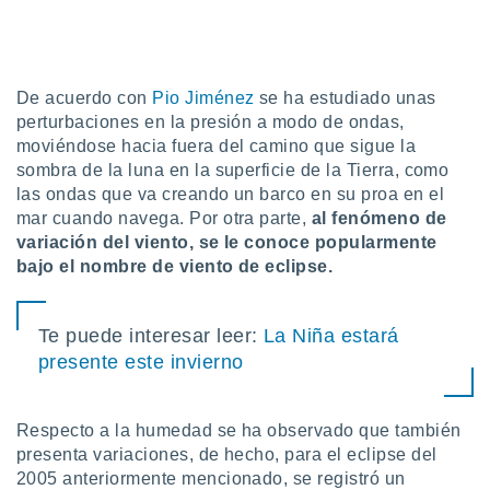
ados con el
 seleccionar
o.
calización
De acuerdo con
Pio Jiménez
se ha estudiado unas
precisa e
ión mediante
perturbaciones en la presión a modo de ondas,
moviéndose hacia fuera del camino que sigue la
, publicidad
sombra de la luna en la superficie de la Tierra, como
las ondas que va creando un barco en su proa en el
dos,
mar cuando navega. Por otra parte,
al fenómeno de
 publicidad
variación del viento, se le conoce popularmente
,
ón de
bajo el nombre de viento de eclipse.
 desarrollo
s.
Te puede interesar leer:
La Niña estará
tros 1199
presente este invierno
ios
Respecto a la humedad se ha observado que también
presenta variaciones, de hecho, para el eclipse del
2005 anteriormente mencionado, se registró un