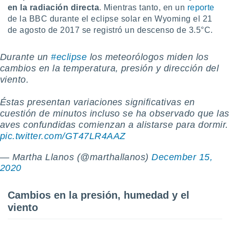
en la radiación directa
. Mientras tanto, en un
reporte
retirar su
ento u
de la BBC durante el eclipse solar en Wyoming el 21
de agosto de 2017 se registró un descenso de 3.5°C.
 de datos
er momento
Durante un
#eclipse
los meteorólogos miden los
ic en
o en
cambios en la temperatura, presión y dirección del
viento.
 Cookies
en
eb.
Éstas presentan variaciones significativas en
cuestión de minutos incluso se ha observado que las
y
aves confundidas comienzan a alistarse para dormir.
socios
el
pic.twitter.com/GT47LR4AAZ
to de
— Martha Llanos (@marthallanos)
December 15,
2020
la
 en un
Cambios en la presión, humedad y el
 y/o acceder
viento
 de datos
ara
 anuncios