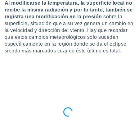
Al modificarse la temperatura, la superficie local no
ar perfiles
recibe la misma radiación y por lo tanto, también se
idad
a, utilizar
registra una modificación en la presión
sobre la
a
superficie, situación que a su vez genera un cambio en
 la
la velocidad y dirección del viento. Hay que recordar
que estos cambios meteorológicos sólo suceden
da, crear un
específicamente en la región donde se da el eclipse,
personalizar
siendo más marcados cuando éste último es total.
o, uso de
a la
e contenido
do, medir el
 de la
medir el
 del
 comprender
 través de
s o a través
nación de
edentes de
fuentes,
y mejora de
os, uso de