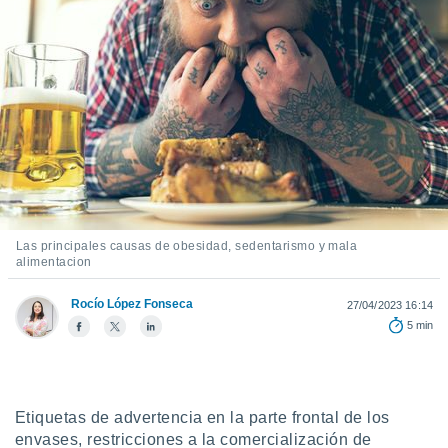
mación
ediante
ecnologías
nos permite
estra
ara seguir
e contenido
ACEPTAR
stándares
Y
sin coste.
CONTINUAR
 botón
continuar",
CONFIGURACIÓN
der a la
ndo la
Las principales causas de obesidad, sedentarismo y mala
alimentacion
 de todas
, ya sean
de nuestros
Rocío López Fonseca
27/04/2023 16:14
 nos
5 min
 y análisis
tamiento en
b, así como
un perfil
Etiquetas de advertencia en la parte frontal de los
para
envases, restricciones a la comercialización de