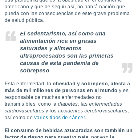
ón de
americano y que de seguir así, no habrá nación que
uedes
pueda con las consecuencias de este grave problema
uestro sitio
ed.mx. En
de salud pública.
te
 de que
El sedentarismo, así como una
talarán
alimentación rica en grasas
e sean
saturadas y alimentos
para
a
ultraprocesados son las primeras
por el sitio
causas de esta pandemia de
o se
sobrepeso
cookies para
Esta enfermedad, la
obesidad y sobrepeso
,
afecta a
nto ni para
licidad o
más de mil millones de personas en el mundo
y es
responsable de muchas enfermedades no
ado, aunque
transmisibles, como la
diabetes
, las
enfermedades
sualizar
cardiovasculares
y los
accidentes cerebrovasculares
,
general no
así como de
varios tipos de cáncer
.
ada. Puedes
 instalación
El consumo de bebidas azucaradas son también un
y acceder a
io web a
factor de riesgo para nuestro país
, por eso la