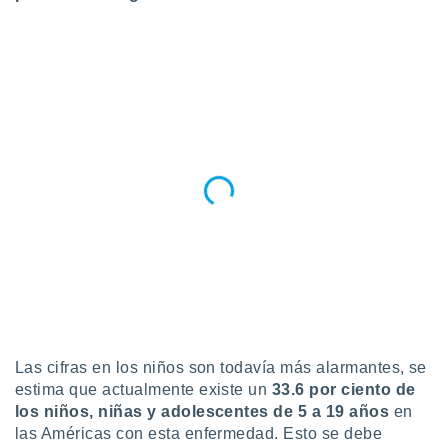
retirar su
ento u
 de datos
er momento
ic en
o en
 Cookies
en
eb.
y
socios
el
to de
la
 en un
Las cifras en los niños son todavía más alarmantes, se
 y/o acceder
estima que actualmente existe un
33.6 por ciento de
 de datos
los niños, niñas y adolescentes de 5 a 19 años
en
ara
las Américas con esta enfermedad. Esto se debe
 anuncios