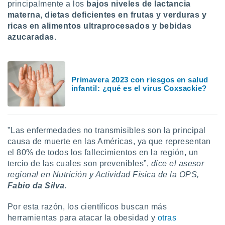
principalmente a los
bajos niveles de lactancia
ar perfiles
materna, dietas deficientes en frutas y verduras y
idad
a, utilizar
ricas en alimentos ultraprocesados y bebidas
a
azucaradas
.
 la
da, crear un
personalizar
Primavera 2023 con riesgos en salud
o, uso de
infantil: ¿qué es el virus Coxsackie?
a la
e contenido
do, medir el
 de la
"Las enfermedades no transmisibles son la principal
medir el
 del
causa de muerte en las Américas, ya que representan
 comprender
el 80% de todos los fallecimientos en la región, un
 través de
tercio de las cuales son prevenibles”,
dice el asesor
s o a través
regional en Nutrición y Actividad Física de la OPS,
nación de
Fabio da Silva
.
edentes de
fuentes,
Por esta razón, los científicos buscan más
y mejora de
os, uso de
herramientas para atacar la obesidad y
otras