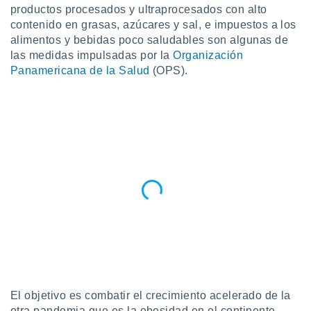
ublicidad y
productos procesados y ultraprocesados con alto
contenido en grasas, azúcares y sal, e impuestos a los
do en
alimentos y bebidas poco saludables son algunas de
 mismo.
las medidas impulsadas por la
Organización
sultar más
Panamericana de la Salud
(OPS).
 en nuestra
 Cookies
y
ualquier
ento
 botón
ación de
kies
 disponible
e nuestra
.
IVAMENTE,
as
 a cookies
El objetivo es combatir el crecimiento acelerado de la
 no aceptar
otra pandemia que es la obesidad en el continente