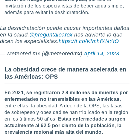
ste abono
invitación de los especialistas de beber agua simple,
 botón
además para evitar la deshidratación.
.
La deshidratación puede causar importantes daños
nto,
en la salud.
@preguntalearox
nos advierte lo que
dicen los especialistas.
https://t.co/KfmhfXNYtO
cios
kies,
— Meteored.mx (@meteoredmx)
April 14, 2023
ores únicos
as similares
nar,
La obesidad crece de manera acelerada en
rocesar
las Américas: OPS
onales como
 este sitio
recciones IP
En 2021, se registraron 2.8 millones de muertes por
ficadores de
 posible
enfermedades no transmisibles en las Américas
,
s
entre ellas, la obesidad. A decir de la OPS, las tasas
 traten tus
de sobrepeso y obesidad se han triplicado en la región
nales en
en los últimos 50 años.
E
stas enfermedades surgen
 interés
actualmente al 62.5 por ciento de la población, la
go a lo que
prevalencia regional más alta del mundo
.
nerte. Para