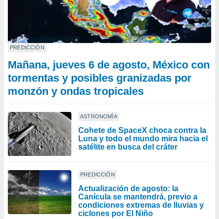
PREDICCIÓN
Mañana, jueves 6 de agosto, México con
tormentas y posibles granizadas por
monzón y ondas tropicales
ASTRONOMÍA
Cohete de SpaceX choca contra la
Luna y todo el mundo mira hacia el
satélite en busca del cráter
PREDICCIÓN
Actualización de agosto: la
Canícula se mantendrá, previo a
condiciones extremas de lluvias y
ciclones por El Niño