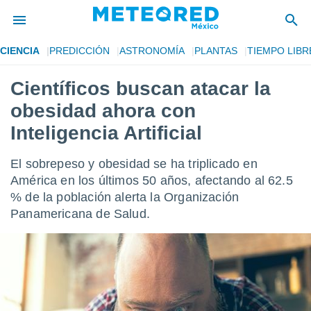
CIENCIA
PREDICCIÓN
ASTRONOMÍA
PLANTAS
TIEMPO LIBR
privacidad
Científicos buscan atacar la
o de
mx
obesidad ahora con
mx) ha sido
or
Inteligencia Artificial
es para
ue la
El sobrepeso y obesidad se ha triplicado en
 que se
e calidad.
América en los últimos 50 años, afectando al 62.5
eder a este
% de la población alerta la Organización
ediante las
Panamericana de Salud.
opciones:
ookies y
e forma
d digital
ada, basada