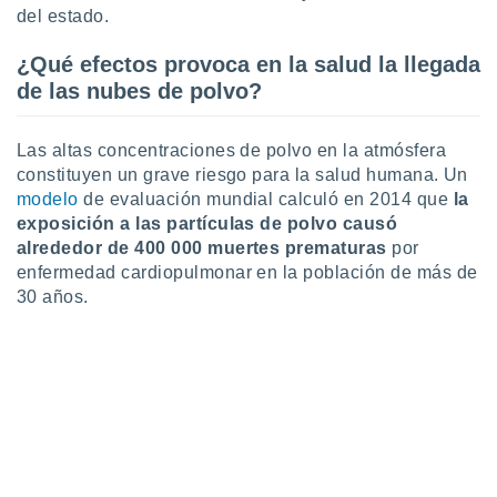
ar perfiles
del estado.
idad
a, utilizar
¿Qué efectos provoca en la salud la llegada
a
de las nubes de polvo?
 la
da, crear un
Las altas concentraciones de polvo en la atmósfera
personalizar
constituyen un grave riesgo para la salud humana. Un
o, uso de
modelo
de evaluación mundial calculó en 2014 que
la
a la
exposición a las partículas de polvo causó
e contenido
do, medir el
alrededor de 400 000 muertes prematuras
por
 de la
enfermedad cardiopulmonar en la población de más de
medir el
30 años.
 del
 comprender
 través de
s o a través
nación de
edentes de
fuentes,
y mejora de
os, uso de