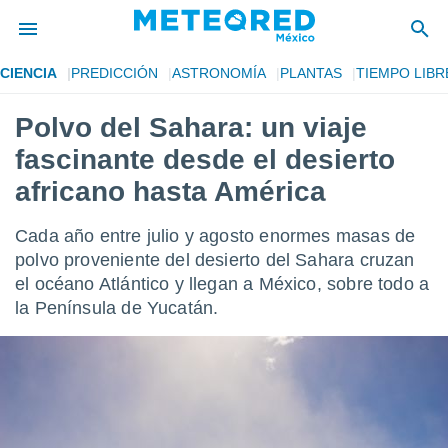
CIENCIA
PREDICCIÓN
ASTRONOMÍA
PLANTAS
TIEMPO LIBR
privacidad
Polvo del Sahara: un viaje
o de
mx
fascinante desde el desierto
mx) ha sido
or
africano hasta América
es para
ue la
Cada año entre julio y agosto enormes masas de
 que se
e calidad.
polvo proveniente del desierto del Sahara cruzan
eder a este
el océano Atlántico y llegan a México, sobre todo a
ediante las
la Península de Yucatán.
opciones:
ookies y
e forma
d digital
ada, basada