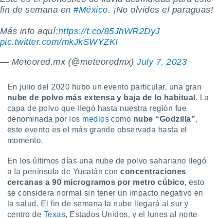
retirar su
fin de semana en
#México
. ¡No olvides el paraguas!
ento u
Más info aquí:
https://t.co/85JhWR2DyJ
 de datos
pic.twitter.com/mkJkSWYZKI
er momento
ic en
— Meteored.mx (@meteoredmx)
July 7, 2023
o en
 Cookies
en
En julio del 2020 hubo un evento particular, una gran
eb.
nube de polvo más extensa y baja de lo habitual
. La
capa de polvo que llegó hasta nuestra región fue
y
socios
denominada por los
medios
como
nube “Godzilla”
,
el
este evento es el más grande observada hasta el
momento.
to de
En los últimos días una nube de polvo sahariano llegó
la
a la península de Yucatán con
concentraciones
 en un
cercanas a 90 microgramos por metro cúbico
, esto
 y/o acceder
se considera normal sin tener un impacto negativo en
 de datos
la salud. El fin de semana la nube llegará al sur y
ara
centro de
Texas
, Estados Unidos, y el lunes al norte
 anuncios