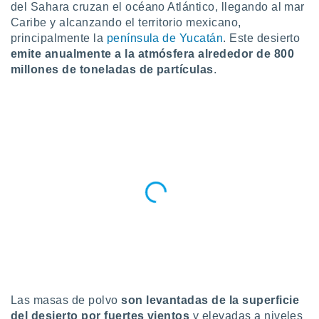
ublicidad y
del Sahara cruzan el océano Atlántico, llegando al mar
Caribe y alcanzando el territorio mexicano,
do en
principalmente la
península de Yucatán
. Este desierto
 mismo.
emite anualmente a la atmósfera alrededor de 800
sultar más
millones de toneladas de partículas
.
 en nuestra
 Cookies
y
ualquier
ento
 botón
ación de
kies
 disponible
e nuestra
.
IVAMENTE,
as
 a cookies
Las masas de polvo
son levantadas de la superficie
 no aceptar
del desierto por fuertes vientos
y elevadas a niveles