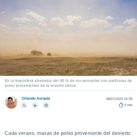
mación
ediante
ecnologías
nos permite
estra
ara seguir
e contenido
ACEPTAR
stándares
Y
sin coste.
CONTINUAR
 botón
continuar",
CONFIGURACIÓN
der a la
ndo la
 de todas
En la tropósfera alrededor del 40 % de los aerosoles son partículas de
polvo provenientes de la erosión eólica.
, ya sean
de nuestros
 nos
Orlando Aurquia
08/07/2023 14:59
5 min
 y análisis
tamiento en
b, así como
un perfil
Cada verano, masas de polvo proveniente del desierto
para