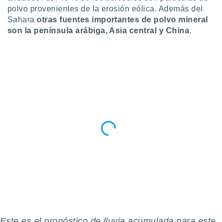
ste abono
polvo provenientes de la erosión eólica. Además del
 botón
Sahara
otras fuentes importantes de polvo mineral
.
son la península arábiga, Asia central y China
.
nto,
cios
kies,
ores únicos
as similares
nar,
rocesar
onales como
 este sitio
recciones IP
ficadores de
 posible
s
 traten tus
nales en
 interés
go a lo que
nerte. Para
Este es el pronóstico de lluvia acumulada para este