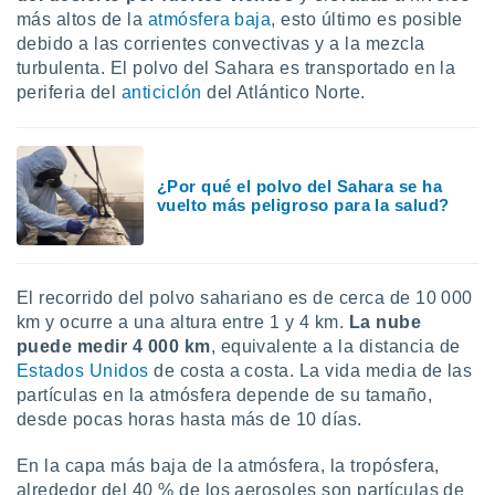
ón de
más altos de la
atmósfera baja
, esto último es posible
uedes
debido a las corrientes convectivas y a la mezcla
uestro sitio
turbulenta. El polvo del Sahara es transportado en la
ed.mx. En
te
periferia del
anticiclón
del Atlántico Norte.
 de que
talarán
e sean
para
¿Por qué el polvo del Sahara se ha
a
vuelto más peligroso para la salud?
por el sitio
o se
cookies para
El recorrido del polvo sahariano es de cerca de 10 000
nto ni para
licidad o
km y ocurre a una altura entre 1 y 4 km.
La nube
puede medir 4 000 km
, equivalente a la distancia de
ado, aunque
Estados Unidos
de costa a costa. La vida media de las
sualizar
partículas en la atmósfera depende de su tamaño,
general no
desde pocas horas hasta más de 10 días.
ada. Puedes
 instalación
En la capa más baja de la atmósfera, la tropósfera,
y acceder a
io web a
alrededor del 40 % de los aerosoles son partículas de