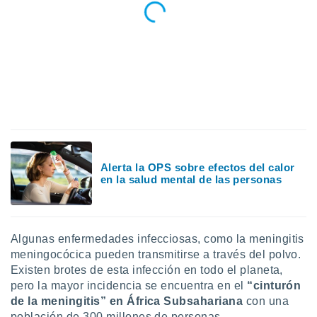
ados con el
 seleccionar
o.
calización
precisa e
ión mediante
, publicidad
dos,
 publicidad
,
Alerta la OPS sobre efectos del calor
ón de
en la salud mental de las personas
 desarrollo
s.
tros 1199
ios
Algunas enfermedades infecciosas, como la meningitis
meningocócica pueden transmitirse a través del polvo.
Existen brotes de esta infección en todo el planeta,
pero la mayor incidencia se encuentra en el
“cinturón
de la meningitis” en
África Subsahariana
con una
población de 300 millones de personas.