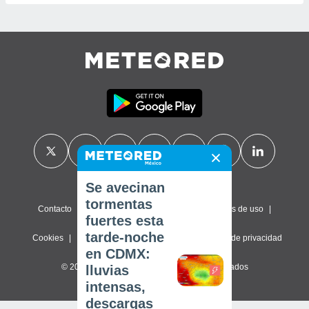
Se avecinan
tormentas
Contacto
Sobre nosotros
FAQ
Términos de uso
fuertes esta
tarde-noche
Cookies
Política de privacidad
Configuración de privacidad
en CDMX:
© 2026 Meteored. Todos los derechos reservados
lluvias
intensas,
descargas