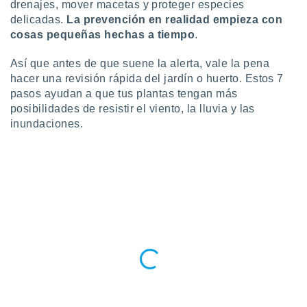
drenajes, mover macetas y proteger especies
ste abono
delicadas.
La prevención en realidad empieza con
 botón
cosas pequeñas hechas a tiempo
.
.
Así que antes de que suene la alerta, vale la pena
nto,
hacer una revisión rápida del jardín o huerto. Estos 7
pasos ayudan a que tus plantas tengan más
cios
posibilidades de resistir el viento, la lluvia y las
kies,
ores únicos
inundaciones.
as similares
nar,
rocesar
onales como
 este sitio
recciones IP
ficadores de
 posible
s
 traten tus
nales en
 interés
go a lo que
nerte. Para