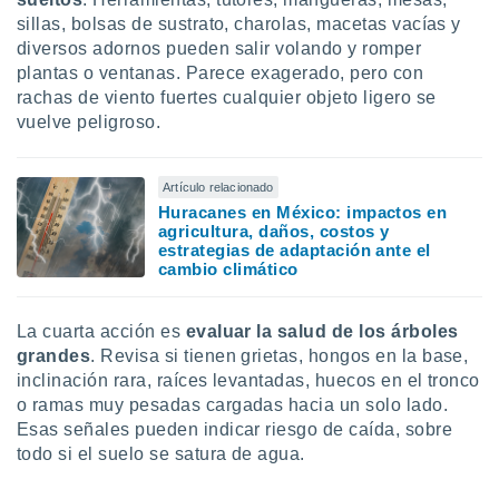
ados con el
 seleccionar
sillas, bolsas de sustrato, charolas, macetas vacías y
o.
diversos adornos pueden salir volando y romper
plantas o ventanas. Parece exagerado, pero con
calización
rachas de viento fuertes cualquier objeto ligero se
precisa e
ión mediante
vuelve peligroso.
, publicidad
Artículo relacionado
dos,
Huracanes en México: impactos en
 publicidad
agricultura, daños, costos y
,
estrategias de adaptación ante el
cambio climático
ón de
 desarrollo
s.
La cuarta acción es
evaluar la salud de los árboles
tros 1199
grandes
. Revisa si tienen grietas, hongos en la base,
ios
inclinación rara, raíces levantadas, huecos en el tronco
o ramas muy pesadas cargadas hacia un solo lado.
Esas señales pueden indicar riesgo de caída, sobre
todo si el suelo se satura de agua.