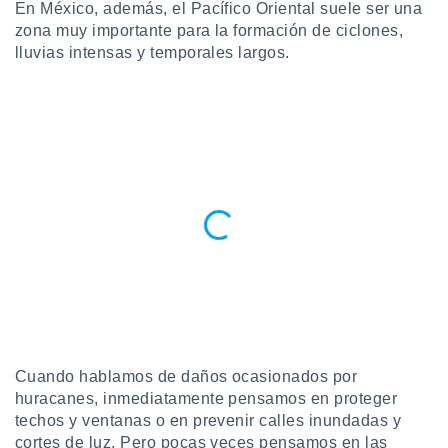
ublicidad y
En México, además, el Pacífico Oriental suele ser una
zona muy importante para la formación de ciclones,
do en
lluvias intensas y temporales largos.
 mismo.
sultar más
 en nuestra
 Cookies
y
ualquier
ento
 botón
ación de
kies
 disponible
e nuestra
.
IVAMENTE,
Cuando hablamos de daños ocasionados por
as
huracanes, inmediatamente pensamos en proteger
 a cookies
techos y ventanas o en prevenir calles inundadas y
 no aceptar
cortes de luz. Pero pocas veces pensamos en las