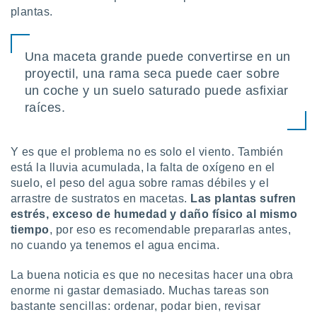
ón de
plantas.
uedes
uestro sitio
ed.mx. En
Una maceta grande puede convertirse en un
te
 de que
proyectil, una rama seca puede caer sobre
talarán
un coche y un suelo saturado puede asfixiar
e sean
raíces.
para
a
por el sitio
Y es que el problema no es solo el viento. También
o se
cookies para
está la lluvia acumulada, la falta de oxígeno en el
suelo, el peso del agua sobre ramas débiles y el
nto ni para
arrastre de sustratos en macetas.
Las plantas sufren
licidad o
estrés, exceso de humedad y daño físico al mismo
tiempo
, por eso es recomendable prepararlas antes,
ado, aunque
no cuando ya tenemos el agua encima.
sualizar
general no
ada. Puedes
La buena noticia es que no necesitas hacer una obra
 instalación
enorme ni gastar demasiado. Muchas tareas son
y acceder a
bastante sencillas: ordenar, podar bien, revisar
io web a