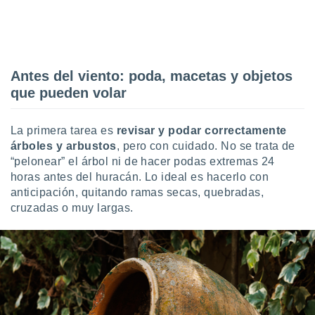
retirar su
ento u
 de datos
er momento
Antes del viento: poda, macetas y objetos
ic en
o en
que pueden volar
 Cookies
en
La primera tarea es
revisar y podar correctamente
eb.
árboles y arbustos
, pero con cuidado. No se trata de
y
“pelonear” el árbol ni de hacer podas extremas 24
socios
horas antes del huracán. Lo ideal es hacerlo con
el
anticipación, quitando ramas secas, quebradas,
cruzadas o muy largas.
to de
la
 en un
 y/o acceder
 de datos
ara
 anuncios