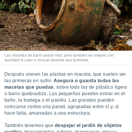
ar perfiles
idad
a, utilizar
a
 la
da, crear un
personalizar
o, uso de
a la
Las macetas de barro pesan más, pero también se rompen con
e contenido
facilidad si caen o chocan durante una tormenta.
do, medir el
 de la
Después vienen las plantas en maceta, que suelen ser
medir el
las primeras en sufrir.
Asegura o guarda todas las
 del
macetas que puedas
, sobre todo las de plástico ligero
 comprender
 través de
o barro quebradizo. Las pequeñas pueden entrar en el
s o a través
baño, la bodega o el pasillo. Las grandes pueden
nación de
colocarse contra una pared, agrupadas entre sí y, si
edentes de
hace falta, amarradas a una estructura.
fuentes,
y mejora de
También tenemos que
despejar el jardín de objetos
os, uso de
sueltos
. Herramientas, tutores, mangueras, mesas,