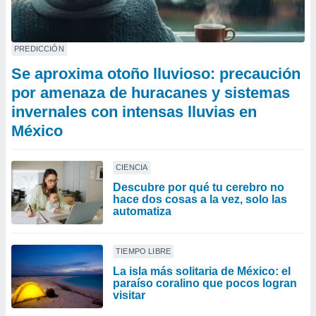
PREDICCIÓN
Se aproxima otoño lluvioso: precaución
por amenaza de huracanes y sistemas
invernales con intensas lluvias en
México
CIENCIA
Descubre por qué tu cerebro no
hace dos cosas a la vez, solo las
automatiza
TIEMPO LIBRE
La isla más solitaria de México: el
paraíso coralino que pocos logran
visitar