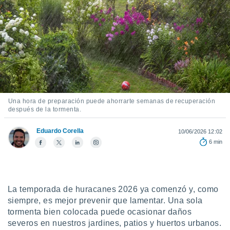
mación
ediante
ecnologías
nos permite
estra
ara seguir
e contenido
ACEPTAR
stándares
Y
sin coste.
CONTINUAR
 botón
Una hora de preparación puede ahorrarte semanas de recuperación
continuar",
después de la tormenta.
CONFIGURACIÓN
der a la
ndo la
Eduardo Corella
10/06/2026 12:02
 de todas
6 min
, ya sean
de nuestros
 nos
 y análisis
La temporada de huracanes 2026 ya comenzó y, como
tamiento en
siempre, es mejor prevenir que lamentar. Una sola
b, así como
tormenta bien colocada puede ocasionar daños
un perfil
severos en nuestros jardines, patios y huertos urbanos.
para