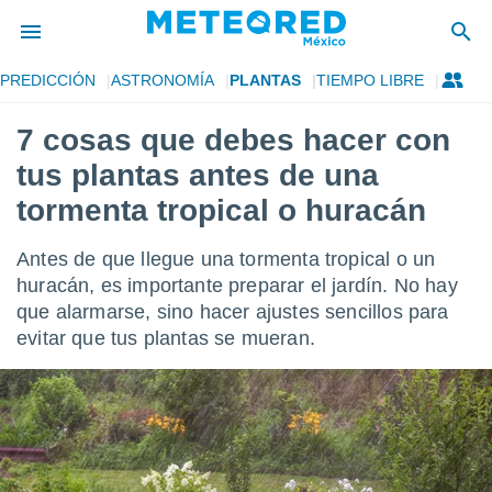
PREDICCIÓN
ASTRONOMÍA
PLANTAS
TIEMPO LIBRE
privacidad
7 cosas que debes hacer con
o de
mx
tus plantas antes de una
mx) ha sido
or
tormenta tropical o huracán
es para
ue la
Antes de que llegue una tormenta tropical o un
 que se
e calidad.
huracán, es importante preparar el jardín. No hay
eder a este
que alarmarse, sino hacer ajustes sencillos para
ediante las
evitar que tus plantas se mueran.
opciones:
ookies y
e forma
d digital
ada, basada