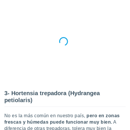
ados con el
 seleccionar
o.
calización
precisa e
ión mediante
, publicidad
dos,
 publicidad
,
ón de
 desarrollo
s.
tros 1199
3- Hortensia trepadora (Hydrangea
ios
petiolaris)
No es la más común en nuestro país,
pero en zonas
frescas y húmedas puede funcionar muy bien.
A
diferencia de otras trepadoras, tolera muy bien la