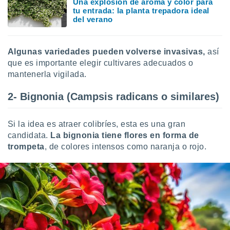
Una explosión de aroma y color para
retirar su
tu entrada: la planta trepadora ideal
ento u
del verano
 de datos
er momento
Algunas variedades pueden volverse invasivas,
así
ic en
que es importante elegir cultivares adecuados o
o en
mantenerla vigilada.
 Cookies
en
2- Bignonia (Campsis radicans o similares)
eb.
y
Si la idea es atraer colibríes, esta es una gran
socios
el
candidata.
La bignonia tiene flores en forma de
trompeta
, de colores intensos como naranja o rojo.
to de
la
 en un
 y/o acceder
 de datos
ara
 anuncios