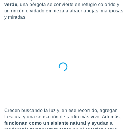
ublicidad y
verde,
una pérgola se convierte en refugio colorido y
un rincón olvidado empieza a atraer abejas, mariposas
do en
y miradas.
 mismo.
sultar más
 en nuestra
 Cookies
y
ualquier
ento
 botón
ación de
kies
 disponible
e nuestra
.
IVAMENTE,
Crecen buscando la luz y, en ese recorrido, agregan
as
frescura y una sensación de jardín más vivo. Además,
 a cookies
funcionan como un aislante natural y ayudan a
 no aceptar