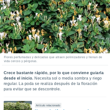
ste abono
 botón
.
nto,
cios
kies,
ores únicos
as similares
nar,
Flores perfumadas y delicadas que atraen polinizadores y llenan de
rocesar
vida cercos y pérgolas.
onales como
 este sitio
recciones IP
Crece bastante rápido, por lo que
conviene guiarla
ficadores de
desde el inicio.
Necesita sol o media sombra y riego
 posible
regular. La poda se realiza después de la floración
s
para evitar que se descontrole.
 traten tus
nales en
 interés
go a lo que
Artículo relacionado
nerte. Para