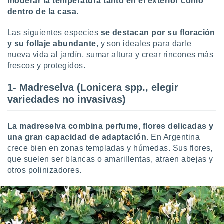
moderar la temperatura tanto en el exterior como
ón de
dentro de la casa
.
uedes
uestro sitio
ed.mx. En
Las siguientes especies
se destacan por su floración
te
y su follaje abundante
, y son ideales para darle
 de que
nueva vida al jardín, sumar altura y crear rincones más
talarán
frescos y protegidos.
e sean
para
1- Madreselva (Lonicera spp., elegir
a
por el sitio
variedades no invasivas)
o se
cookies para
La madreselva combina perfume, flores delicadas y
nto ni para
una gran capacidad de adaptación.
En Argentina
licidad o
crece bien en zonas templadas y húmedas. Sus flores,
que suelen ser blancas o amarillentas, atraen abejas y
ado, aunque
otros polinizadores.
sualizar
general no
ada. Puedes
 instalación
y acceder a
io web a