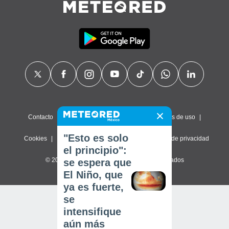
Contacto
Sobre nosotros
FAQ
Términos de uso
"Esto es solo
Cookies
Política de privacidad
Configuración de privacidad
el principio":
© 2026 Meteored. Todos los derechos reservados
se espera que
El Niño, que
ya es fuerte,
se
intensifique
aún más