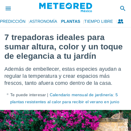
PREDICCIÓN
ASTRONOMÍA
PLANTAS
TIEMPO LIBRE
privacidad
7 trepadoras ideales para
o de
mx
sumar altura, color y un toque
mx) ha sido
or
de elegancia a tu jardín
es para
ue la
Además de embellecer, estas especies ayudan a
 que se
e calidad.
regular la temperatura y crear espacios más
eder a este
frescos, tanto afuera como dentro de la casa.
ediante las
opciones:
Te puede interesar |
Calendario mensual de jardinería: 5
plantas resistentes al calor para recibir el verano en junio
ookies y
e forma
d digital
ada, basada