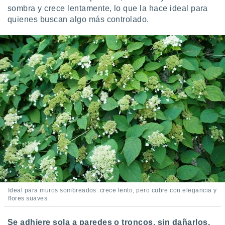
sombra y crece lentamente, lo que la hace ideal para
quienes buscan algo más controlado.
Ideal para muros sombreados: crece lento, pero cubre con elegancia y
flores suaves.
Se adhiere sola a paredes o troncos, sin dañarlos.