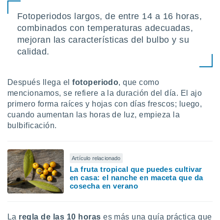
ados con el
 seleccionar
Fotoperiodos largos, de entre 14 a 16 horas,
o.
combinados con temperaturas adecuadas,
calización
mejoran las características del bulbo y su
precisa e
calidad.
ión mediante
, publicidad
Después llega el
fotoperiodo
, que como
dos,
mencionamos, se refiere a la duración del día. El ajo
 publicidad
primero forma raíces y hojas con días frescos; luego,
,
cuando aumentan las horas de luz, empieza la
ón de
bulbificación.
 desarrollo
s.
tros 1199
Artículo relacionado
ios
La fruta tropical que puedes cultivar
en casa: el nanche en maceta que da
cosecha en verano
La
regla de las 10 horas
es más una guía práctica que