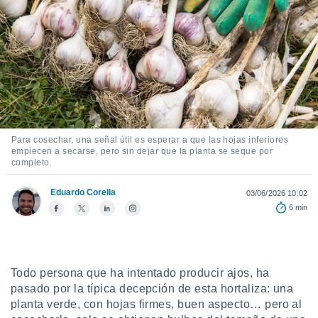
mación
ediante
ecnologías
nos permite
estra
ara seguir
e contenido
ACEPTAR
stándares
Y
sin coste.
CONTINUAR
 botón
Para cosechar, una señal útil es esperar a que las hojas inferiores
continuar",
empiecen a secarse, pero sin dejar que la planta se seque por
CONFIGURACIÓN
der a la
completo.
ndo la
 de todas
Eduardo Corella
03/06/2026 10:02
, ya sean
6 min
de nuestros
 nos
 y análisis
tamiento en
Todo persona que ha intentado producir ajos, ha
b, así como
pasado por la típica decepción de esta hortaliza: una
un perfil
planta verde, con hojas firmes, buen aspecto… pero al
para