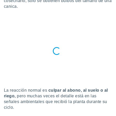
cosecharlo, solo se obtienen bulbos del tamaño de una
ublicidad y
canica.
do en
 mismo.
sultar más
 en nuestra
 Cookies
y
ualquier
ento
 botón
ación de
kies
 disponible
e nuestra
.
IVAMENTE,
La reacción normal es
culpar al abono, al suelo o al
riego,
pero muchas veces el detalle está en las
as
señales ambientales que recibió la planta durante su
 a cookies
ciclo.
 no aceptar