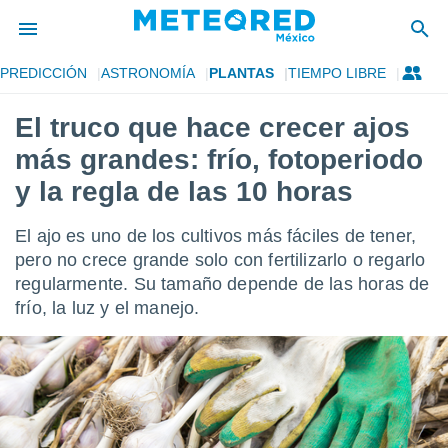
PREDICCIÓN
ASTRONOMÍA
PLANTAS
TIEMPO LIBRE
privacidad
El truco que hace crecer ajos
o de
mx
más grandes: frío, fotoperiodo
mx) ha sido
or
y la regla de las 10 horas
es para
ue la
El ajo es uno de los cultivos más fáciles de tener,
 que se
e calidad.
pero no crece grande solo con fertilizarlo o regarlo
eder a este
regularmente. Su tamaño depende de las horas de
ediante las
frío, la luz y el manejo.
opciones:
ookies y
e forma
d digital
ada, basada