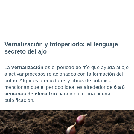
retirar su
ento u
 de datos
er momento
ic en
o en
Vernalización y fotoperiodo: el lenguaje
 Cookies
en
secreto del ajo
eb.
y
La
vernalización
es el periodo de frío que ayuda al ajo
socios
a activar procesos relacionados con la formación del
el
bulbo. Algunos productores y libros de botánica
mencionan que el periodo ideal es alrededor de
6 a 8
to de
semanas de clima frío
para inducir una buena
bulbificación.
la
 en un
 y/o acceder
 de datos
ara
 anuncios