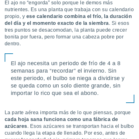
ón de
El ajo no “engorda” solo porque le demos más
uedes
nutrientes. Es una planta que trabaja con su calendario
uestro sitio
propio, y
ese calendario combina el frío, la duración
ed.mx. En
del día y el momento exacto de la siembra
. Si esos
te
tres puntos se desacomodan, la planta puede crecer
 de que
bonita por fuera, pero formar una cabeza pobre por
talarán
e sean
dentro.
para
a
por el sitio
El ajo necesita un periodo de frío de 4 a 8
o se
semanas para “recordar” el invierno. Sin
cookies para
este periodo, el bulbo se niega a dividirse y
nto ni para
se queda como un solo diente grande, sin
licidad o
importar lo rico que sea el abono.
ado, aunque
sualizar
La parte aérea importa más de lo que piensas, porque
general no
cada hoja sana funciona como una fábrica de
ada. Puedes
 instalación
azúcares
. Esos azúcares se transportan hacia el bulbo
y acceder a
cuando llega la etapa de llenado. Por eso, antes de
io web a