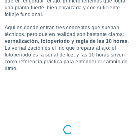
querer “engordar” el ajo, primero tenemos que lograr
ste abono
una planta fuerte, bien enraizada y con suficiente
 botón
follaje funcional.
.
Aquí es donde entran tres conceptos que suenan
nto,
técnicos, pero que en realidad son bastante claros:
vernalización, fotoperiodo y regla de las 10 horas
.
cios
La vernalización es el frío que prepara al ajo; el
kies,
fotoperiodo es la señal de luz; y las 10 horas sirven
ores únicos
as similares
como referencia práctica para entender el cambio de
nar,
ritmo.
rocesar
onales como
 este sitio
recciones IP
ficadores de
 posible
s
 traten tus
nales en
 interés
go a lo que
nerte. Para