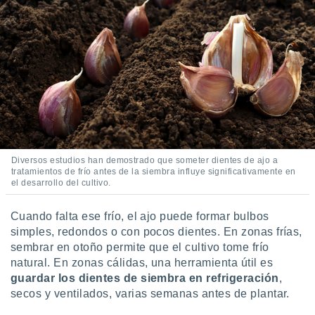
ar perfiles
idad
a, utilizar
a
 la
da, crear un
personalizar
o, uso de
a la
e contenido
do, medir el
Diversos estudios han demostrado que someter dientes de ajo a
 de la
tratamientos de frío antes de la siembra influye significativamente en
medir el
el desarrollo del cultivo.
 del
 comprender
Cuando falta ese frío, el ajo puede formar bulbos
 través de
simples, redondos o con pocos dientes. En zonas frías,
s o a través
sembrar en otoño permite que el cultivo tome frío
nación de
natural. En zonas cálidas, una herramienta útil es
edentes de
fuentes,
guardar los dientes de siembra en refrigeración
,
y mejora de
secos y ventilados, varias semanas antes de plantar.
os, uso de