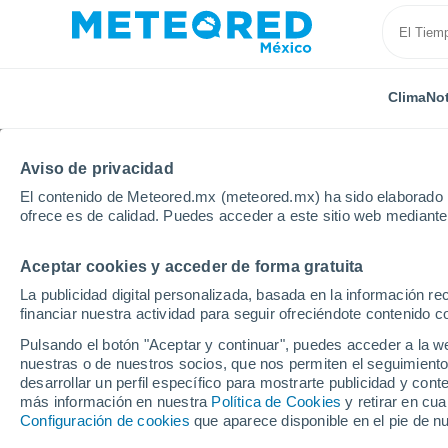
Clima
Not
TODAS
ACTUALIDAD
CIENCIA
PREDICCIÓN
ASTR
Aviso de privacidad
El contenido de Meteored.mx (meteored.mx) ha sido elaborado p
ofrece es de calidad. Puedes acceder a este sitio web mediante
Aceptar cookies y acceder de forma gratuita
La publicidad digital personalizada, basada en la información r
financiar nuestra actividad para seguir ofreciéndote contenido c
Inicio
Noticias
Predicción
El tiempo en México e
Pulsando el botón "Aceptar y continuar", puedes acceder a la w
nuestras o de nuestros socios, que nos permiten el seguimiento
desarrollar un perfil específico para mostrarte publicidad y co
El tiempo en México e
más información en nuestra
Política de Cookies
y retirar en cu
Configuración de cookies
que aparece disponible en el pie de n
calor extremo y las t