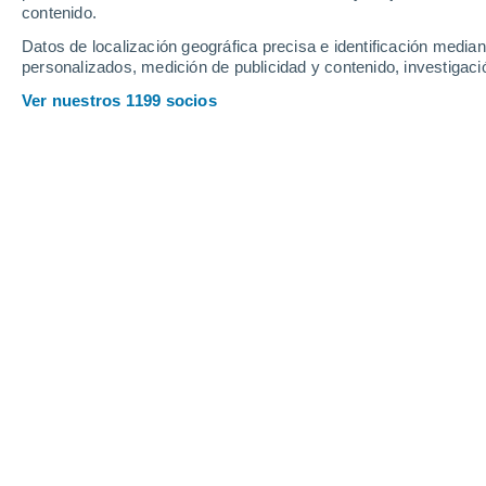
contenido.
Datos de localización geográfica precisa e identificación mediant
personalizados, medición de publicidad y contenido, investigació
Ver nuestros 1199 socios
Para esta semana seguirá el c
México además de probabilidad
el pronóstico extendido.
Te puede interesar |
Arranca oficialme
Juan Antonio Palma
La interacción de diversos sistemas 
Mexicana bajo condiciones meteorológ
Mientras una circulación anticiclónica
en varias regione
s, el Norte y Norest