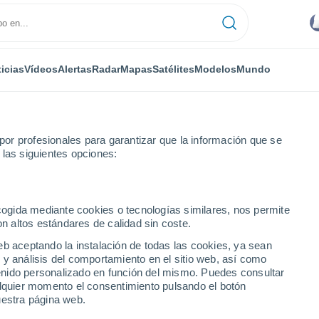
icias
Vídeos
Alertas
Radar
Mapas
Satélites
Modelos
Mundo
ONOMÍA
PLANTAS
TIEMPO LIBRE
or profesionales para garantizar que la información que se
 las siguientes opciones:
ecogida mediante cookies o tecnologías similares, nos permite
on altos estándares de calidad sin coste.
sta semana: continuará el calor extremo y las tormentas intensas con 
eb aceptando la instalación de todas las cookies, ya sean
 y análisis del comportamiento en el sitio web, así como
ntenido personalizado en función del mismo. Puedes consultar
sta semana: continuará el
alquier momento el consentimiento pulsando el botón
uestra página web.
ormentas intensas con