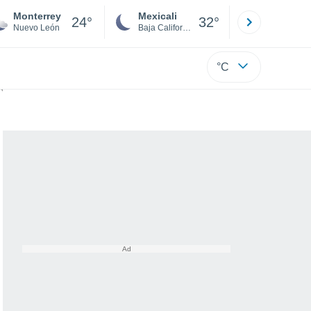
Monterrey
Mexicali
Tijuana
24°
32°
Nuevo León
Baja California
Baja C
°C
granizo