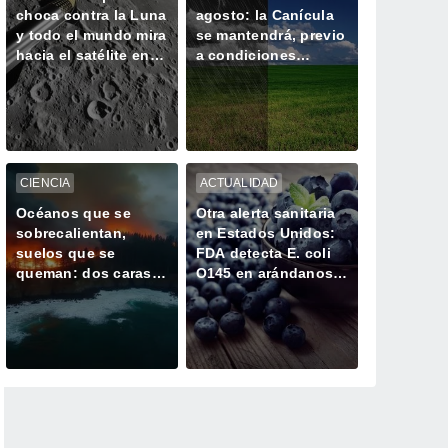
choca contra la Luna
agosto: la Canícula
y todo el mundo mira
se mantendrá, previo
hacia el satélite en
a condiciones
busca del cráter
extremas de lluvias y
ciclones por El Niño
CIENCIA
ACTUALIDAD
Océanos que se
Otra alerta sanitaria
sobrecalientan,
en Estados Unidos:
suelos que se
FDA detecta E. coli
queman: dos caras
O145 en arándanos y
de la misma
bayas mixtas
alteración climática
congeladas de
GreenWise