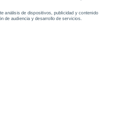
e análisis de dispositivos, publicidad y contenido
n de audiencia y desarrollo de servicios.
alor extremo en varios estados de
 de tormentas y granizo. Este es
nte la temporada de lluvias 2026 en México
17/05/2026 16:56
4 min
meteorológicos mantendrá a la República
icas extremas durante los próximos días.
,
prolonga temperaturas de hasta 45 °C
e del país
enfrentarán tormentas