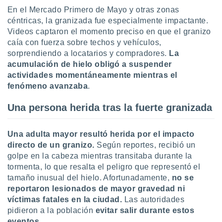
retirar su
En el Mercado Primero de Mayo y otras zonas
ento u
céntricas, la granizada fue especialmente impactante.
Videos captaron el momento preciso en que el granizo
 de datos
caía con fuerza sobre techos y vehículos,
er momento
sorprendiendo a locatarios y compradores.
La
ic en
o en
acumulación de hielo obligó a suspender
actividades momentáneamente mientras el
 Cookies
en
fenómeno avanzaba
.
eb.
Una persona herida tras la fuerte granizada
y
socios
el
Una adulta mayor resultó herida por el impacto
directo de un granizo.
Según reportes, recibió un
to de
golpe en la cabeza mientras transitaba durante la
tormenta, lo que resalta el peligro que representó el
la
tamaño inusual del hielo. Afortunadamente,
no se
 en un
reportaron lesionados de mayor gravedad ni
 y/o acceder
víctimas fatales en la ciudad.
Las autoridades
 de datos
ara
pidieron a la población
evitar salir durante estos
 anuncios
eventos.