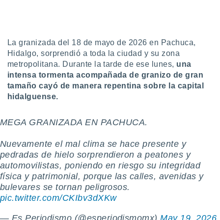
mación
ediante
ecnologías
nos permite
estra
La granizada del 18 de mayo de 2026 en Pachuca,
ara seguir
Hidalgo, sorprendió a toda la ciudad y su zona
e contenido
ACEPTAR
metropolitana. Durante la tarde de ese lunes,
una
stándares
Y
intensa tormenta acompañada de granizo de gran
sin coste.
CONTINUAR
tamaño cayó de manera repentina sobre la capital
 botón
hidalguense.
continuar",
CONFIGURACIÓN
der a la
ndo la
MEGA GRANIZADA EN PACHUCA.
 de todas
, ya sean
Nuevamente el mal clima se hace presente y
de nuestros
pedradas de hielo sorprendieron a peatones y
 nos
automovilistas, poniendo en riesgo su integridad
física y patrimonial, porque las calles, avenidas y
 y análisis
tamiento en
bulevares se tornan peligrosos.
b, así como
pic.twitter.com/CKIbv3dXKw
un perfil
para
— Es Periodismo (@esperiodismomx)
May 19, 2026