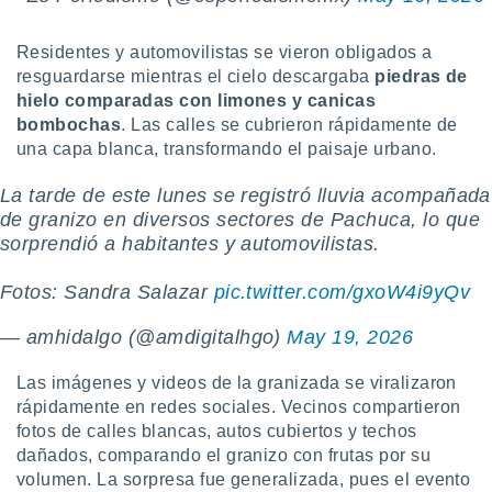
ublicidad y
do en
Residentes y automovilistas se vieron obligados a
 mismo.
resguardarse mientras el cielo descargaba
piedras de
sultar más
hielo comparadas con limones y canicas
 en nuestra
bombochas
. Las calles se cubrieron rápidamente de
 Cookies
y
una capa blanca, transformando el paisaje urbano.
ualquier
La tarde de este lunes se registró lluvia acompañada
ento
 botón
de granizo en diversos sectores de Pachuca, lo que
ación de
sorprendió a habitantes y automovilistas.
kies
 disponible
Fotos: Sandra Salazar
pic.twitter.com/gxoW4i9yQv
e nuestra
.
— amhidalgo (@amdigitalhgo)
May 19, 2026
IVAMENTE,
Las imágenes y videos de la granizada se viralizaron
rápidamente en redes sociales. Vecinos compartieron
as
fotos de calles blancas, autos cubiertos y techos
 a cookies
dañados, comparando el granizo con frutas por su
 no aceptar
volumen. La sorpresa fue generalizada, pues el evento