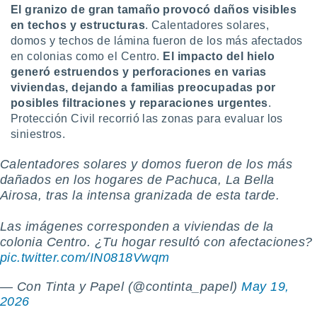
El granizo de gran tamaño provocó daños visibles
ste abono
 botón
en techos y estructuras
. Calentadores solares,
.
domos y techos de lámina fueron de los más afectados
en colonias como el Centro.
El impacto del hielo
generó estruendos y perforaciones en varias
nto,
viviendas, dejando a familias preocupadas por
cios
posibles filtraciones y reparaciones urgentes
.
kies,
Protección Civil recorrió las zonas para evaluar los
ores únicos
siniestros.
as similares
nar,
Calentadores solares y domos fueron de los más
rocesar
dañados en los hogares de Pachuca, La Bella
onales como
 este sitio
Airosa, tras la intensa granizada de esta tarde.
recciones IP
ficadores de
Las imágenes corresponden a viviendas de la
 posible
colonia Centro. ¿Tu hogar resultó con afectaciones?
s
pic.twitter.com/IN0818Vwqm
 traten tus
nales en
— Con Tinta y Papel (@continta_papel)
May 19,
 interés
2026
go a lo que
nerte. Para