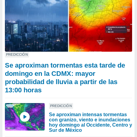
PREDICCIÓN
Se aproximan tormentas esta tarde de
domingo en la CDMX: mayor
probabilidad de lluvia a partir de las
13:00 horas
PREDICCIÓN
Se aproximan intensas tormentas
con granizo, viento e inundaciones
hoy domingo al Occidente, Centro y
Sur de México