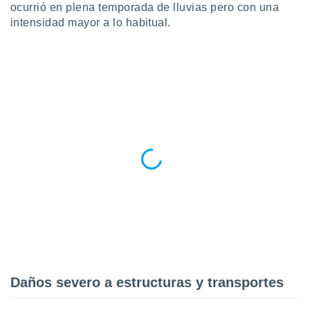
ón de
ocurrió en plena temporada de lluvias pero con una
uedes
intensidad mayor a lo habitual.
uestro sitio
ed.mx. En
te
 de que
talarán
e sean
para
a
por el sitio
o se
cookies para
nto ni para
licidad o
ado, aunque
sualizar
general no
ada. Puedes
 instalación
Daños severo a estructuras y transportes
y acceder a
io web a