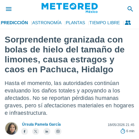
PREDICCIÓN
ASTRONOMÍA
PLANTAS
TIEMPO LIBRE
privacidad
Sorprendente granizada con
o de
mx
bolas de hielo del tamaño de
mx) ha sido
or
limones, causa estragos y
es para
caos en Pachuca, Hidalgo
ue la
 que se
e calidad.
Hasta el momento, las autoridades continúan
eder a este
evaluando los daños totales y apoyando a los
ediante las
opciones:
afectados. No se reportan pérdidas humanas
graves, pero sí afectaciones materiales en hogares
ookies y
e infraestructura.
e forma
Úrsula Pamela García
18/05/2026 21:45
d digital
6 min
ada, basada