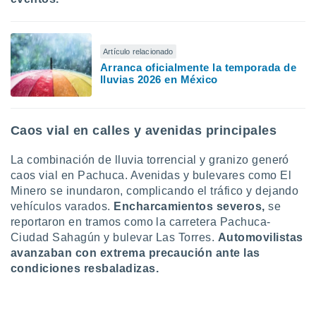
ar perfiles
idad
a, utilizar
a
Artículo relacionado
 la
Arranca oficialmente la temporada de
lluvias 2026 en México
da, crear un
personalizar
o, uso de
Caos vial en calles y avenidas principales
a la
e contenido
do, medir el
La combinación de lluvia torrencial y granizo generó
 de la
caos vial en Pachuca. Avenidas y bulevares como El
medir el
Minero se inundaron, complicando el tráfico y dejando
 del
vehículos varados.
Encharcamientos severos,
se
 comprender
reportaron en tramos como la carretera Pachuca-
 través de
s o a través
Ciudad Sahagún y bulevar Las Torres.
Automovilistas
nación de
avanzaban con extrema precaución ante las
edentes de
condiciones resbaladizas.
fuentes,
y mejora de
os, uso de