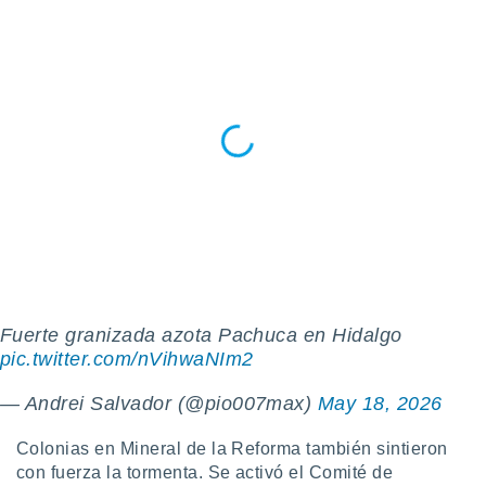
ados con el
 seleccionar
o.
calización
precisa e
ión mediante
, publicidad
dos,
 publicidad
,
ón de
 desarrollo
s.
Fuerte granizada azota Pachuca en Hidalgo
tros 1199
pic.twitter.com/nVihwaNIm2
ios
— Andrei Salvador (@pio007max)
May 18, 2026
Colonias en Mineral de la Reforma también sintieron
con fuerza la tormenta. Se activó el Comité de