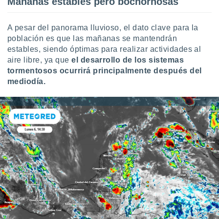
Mañanas estables pero bochornosas
ados con el
 seleccionar
o.
A pesar del panorama lluvioso, el dato clave para la
calización
población es que las mañanas se mantendrán
precisa e
estables, siendo óptimas para realizar actividades al
ión mediante
aire libre, ya que
el desarrollo de los sistemas
tormentosos ocurrirá principalmente después del
, publicidad
mediodía.
dos,
 publicidad
,
ón de
 desarrollo
s.
tros 1199
ios