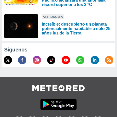
Pacífico alcanzará una anomalía
récord superior a los 3 ºC
ASTRONOMÍA
Increíble: descubierto un planeta
potencialmente habitable a sólo 25
años luz de la Tierra
Síguenos