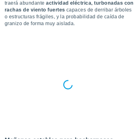
traerá abundante
actividad eléctrica, turbonadas con
ar perfiles
rachas de viento fuertes
capaces de derribar árboles
idad
a, utilizar
o estructuras frágiles, y la probabilidad de caída de
a
granizo de forma muy aislada.
 la
da, crear un
personalizar
o, uso de
a la
e contenido
do, medir el
 de la
medir el
 del
 comprender
 través de
s o a través
nación de
edentes de
fuentes,
y mejora de
os, uso de