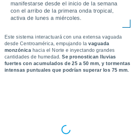
ón de
manifestarse desde el inicio de la semana
uedes
con el arribo de la primera onda tropical,
uestro sitio
activa de lunes a miércoles.
ed.mx. En
te
 de que
talarán
Este sistema interactuará con una extensa vaguada
e sean
desde Centroamérica, empujando la
vaguada
para
monzónica
hacia el Norte e inyectando grandes
a
cantidades de humedad.
Se pronostican lluvias
por el sitio
fuertes con acumulados de 25 a 50 mm, y tormentas
o se
intensas puntuales que podrían superar los 75 mm.
cookies para
nto ni para
licidad o
ado, aunque
sualizar
general no
ada. Puedes
 instalación
y acceder a
io web a