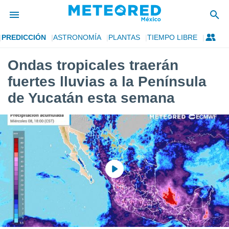
PREDICCIÓN
ASTRONOMÍA
PLANTAS
TIEMPO LIBRE
privacidad
Ondas tropicales traerán
o de
mx
fuertes lluvias a la Península
mx) ha sido
or
de Yucatán esta semana
es para
ue la
 que se
e calidad.
eder a este
ediante las
opciones:
ookies y
e forma
d digital
ada, basada