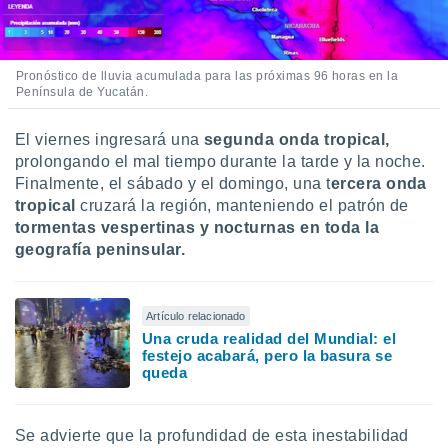
retirar su
ento u
 de datos
Pronóstico de lluvia acumulada para las próximas 96 horas en la
er momento
Península de Yucatán.
ic en
o en
El viernes ingresará una
segunda onda tropical,
prolongando el mal tiempo durante la tarde y la noche.
 Cookies
en
Finalmente, el sábado y el domingo, una t
ercera onda
eb.
tropical
cruzará la región, manteniendo el patrón de
y
tormentas vespertinas y nocturnas en toda la
socios
geografía peninsular.
el
to de
Artículo relacionado
Una cruda realidad del Mundial: el
la
festejo acabará, pero la basura se
 en un
queda
 y/o acceder
 de datos
ara
Se advierte que la profundidad de esta inestabilidad
 anuncios