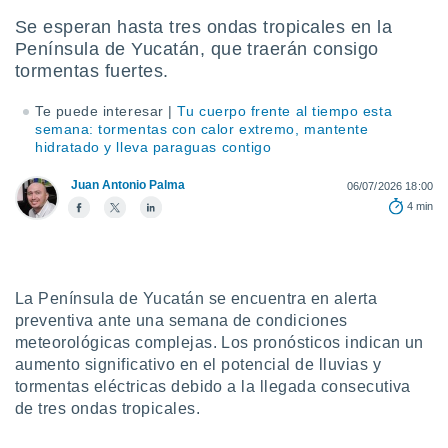
mación
ediante
Se esperan hasta tres ondas tropicales en la
ecnologías
Península de Yucatán, que traerán consigo
nos permite
tormentas fuertes.
estra
ara seguir
Te puede interesar |
Tu cuerpo frente al tiempo esta
e contenido
ACEPTAR
semana: tormentas con calor extremo, mantente
stándares
hidratado y lleva paraguas contigo
Y
sin coste.
CONTINUAR
Juan Antonio Palma
06/07/2026 18:00
 botón
continuar",
4 min
CONFIGURACIÓN
der a la
ndo la
 de todas
, ya sean
La Península de Yucatán se encuentra en alerta
de nuestros
preventiva ante una semana de condiciones
 nos
meteorológicas complejas. Los pronósticos indican un
 y análisis
aumento significativo en el potencial de lluvias y
tamiento en
tormentas eléctricas debido a la llegada consecutiva
b, así como
de tres ondas tropicales.
un perfil
para