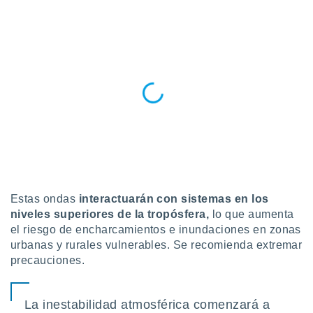
ublicidad y
do en
 mismo.
sultar más
 en nuestra
 Cookies
y
ualquier
ento
 botón
ación de
kies
 disponible
e nuestra
Estas ondas
interactuarán con sistemas en los
.
niveles superiores de la tropósfera,
lo que aumenta
el riesgo de encharcamientos e inundaciones en zonas
IVAMENTE,
urbanas y rurales vulnerables. Se recomienda extremar
precauciones.
as
 a cookies
La inestabilidad atmosférica comenzará a
 no aceptar