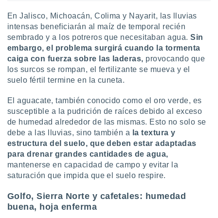
ar perfiles
idad
En Jalisco, Michoacán, Colima y Nayarit, las lluvias
a, utilizar
intensas beneficiarán al maíz de temporal recién
a
sembrado y a los potreros que necesitaban agua.
Sin
 la
embargo, el problema surgirá cuando la tormenta
caiga con fuerza sobre las laderas,
provocando que
da, crear un
los surcos se rompan, el fertilizante se mueva y el
personalizar
suelo fértil termine en la cuneta.
o, uso de
a la
e contenido
El aguacate, también conocido como el oro verde, es
do, medir el
susceptible a la pudrición de raíces debido al exceso
 de la
de humedad alrededor de las mismas. Esto no solo se
medir el
debe a las lluvias, sino también a
la textura y
 del
estructura del suelo, que deben estar adaptadas
 comprender
para drenar grandes cantidades de agua,
 través de
s o a través
mantenerse en capacidad de campo y evitar la
nación de
saturación que impida que el suelo respire.
edentes de
fuentes,
Golfo, Sierra Norte y cafetales: humedad
y mejora de
buena, hoja enferma
os, uso de