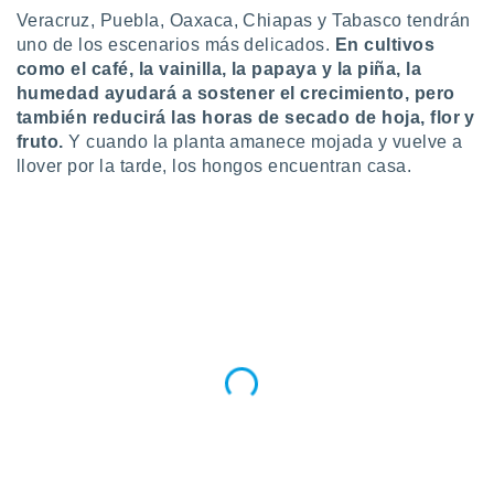
ados con el
Veracruz, Puebla, Oaxaca, Chiapas y Tabasco tendrán
 seleccionar
o.
uno de los escenarios más delicados.
En cultivos
como el café, la vainilla, la papaya y la piña, la
calización
humedad ayudará a sostener el crecimiento, pero
precisa e
también reducirá las horas de secado de hoja, flor y
ión mediante
fruto.
Y cuando la planta amanece mojada y vuelve a
, publicidad
llover por la tarde, los hongos encuentran casa.
dos,
 publicidad
,
ón de
 desarrollo
s.
tros 1199
ios