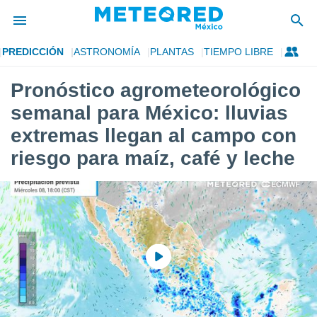
PREDICCIÓN
ASTRONOMÍA
PLANTAS
TIEMPO LIBRE
privacidad
Pronóstico agrometeorológico
o de
mx
semanal para México: lluvias
mx) ha sido
or
extremas llegan al campo con
es para
riesgo para maíz, café y leche
ue la
 que se
e calidad.
eder a este
ediante las
opciones:
ookies y
e forma
d digital
ada, basada