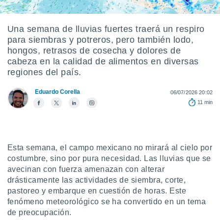
mación
ediante
ecnologías
Una semana de lluvias fuertes traerá un respiro
nos permite
para siembras y potreros, pero también lodo,
estra
ara seguir
hongos, retrasos de cosecha y dolores de
e contenido
cabeza en la calidad de alimentos en diversas
ACEPTAR
stándares
regiones del país.
Y
sin coste.
CONTINUAR
Eduardo Corella
 botón
06/07/2026 20:02
continuar",
11 min
CONFIGURACIÓN
der a la
ndo la
 de todas
, ya sean
Esta semana, el campo mexicano no mirará al cielo por
de nuestros
 nos
costumbre, sino por pura necesidad. Las lluvias que se
avecinan con fuerza amenazan con alterar
 y análisis
drásticamente las actividades de siembra, corte,
tamiento en
pastoreo y embarque en cuestión de horas. Este
b, así como
fenómeno meteorológico se ha convertido en un tema
un perfil
de preocupación.
para