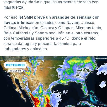
vaguadas ayudarán a que las tormentas crezcan con
ste abono
más fuerza.
 botón
.
Por eso,
el SMN prevé un arranque de semana con
lluvias intensas
en estados como Nayarit, Jalisco,
nto,
Colima, Michoacán, Oaxaca y Chiapas. Mientras tanto,
Baja California y Sonora seguirán en el otro extremo,
cios
kies,
con temperaturas superiores a 45 °C, donde el reto
ores únicos
será cuidar agua y procurar la sombra para
as similares
trabajadores y animales.
nar,
rocesar
onales como
 este sitio
recciones IP
ficadores de
 posible
s
 traten tus
nales en
 interés
go a lo que
nerte. Para