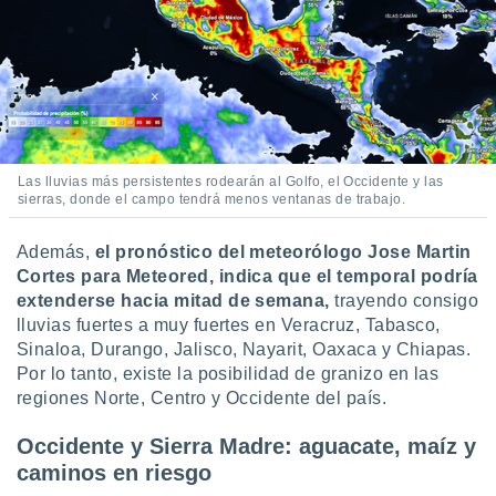
retirar su
ento u
 de datos
er momento
ic en
o en
Las lluvias más persistentes rodearán al Golfo, el Occidente y las
 Cookies
en
sierras, donde el campo tendrá menos ventanas de trabajo.
eb.
y
Además,
el pronóstico del meteorólogo Jose Martin
socios
Cortes para Meteored, indica que el temporal podría
el
extenderse hacia mitad de semana,
trayendo consigo
lluvias fuertes a muy fuertes en Veracruz, Tabasco,
to de
Sinaloa, Durango, Jalisco, Nayarit, Oaxaca y Chiapas.
Por lo tanto, existe la posibilidad de granizo en las
la
regiones Norte, Centro y Occidente del país.
 en un
 y/o acceder
Occidente y Sierra Madre: aguacate, maíz y
 de datos
ara
caminos en riesgo
 anuncios