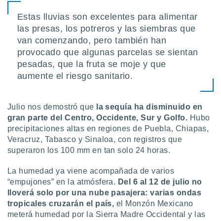
ón de
uedes
Estas lluvias son excelentes para alimentar
uestro sitio
las presas, los potreros y las siembras que
ed.mx. En
van comenzando, pero también han
te
 de que
provocado que algunas parcelas se sientan
talarán
pesadas, que la fruta se moje y que
e sean
aumente el riesgo sanitario.
para
a
por el sitio
o se
Julio nos demostró que
la sequía ha disminuido en
cookies para
gran parte del Centro, Occidente, Sur y Golfo.
Hubo
precipitaciones altas en regiones de Puebla, Chiapas,
nto ni para
Veracruz, Tabasco y Sinaloa, con registros que
licidad o
superaron los 100 mm en tan solo 24 horas.
ado, aunque
La humedad ya viene acompañada de varios
sualizar
general no
“empujones” en la atmósfera.
Del 6 al 12 de julio no
ada. Puedes
lloverá solo por una nube pasajera: varias ondas
 instalación
tropicales cruzarán el país,
el Monzón Mexicano
y acceder a
meterá humedad por la Sierra Madre Occidental y las
io web a