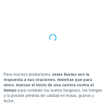
ublicidad y
do en
 mismo.
sultar más
 en nuestra
 Cookies
y
ualquier
ento
 botón
ación de
kies
 disponible
e nuestra
.
Para muchos productores,
estas lluvias son la
respuesta a sus oraciones, mientras que para
IVAMENTE,
otros, marcan el inicio de una carrera contra el
tiempo
para combatir los suelos fangosos, los hongos
as
y la posible pérdida de calidad en frutas, granos y
 a cookies
leche.
 no aceptar