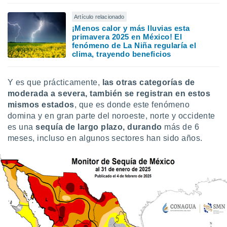
ste abono
 botón
Artículo relacionado
.
¡Menos calor y más lluvias esta
primavera 2025 en México! El
fenómeno de La Niña regularía el
nto,
clima, trayendo beneficios
cios
kies,
Y es que prácticamente,
las otras categorías de
ores únicos
moderada a severa, también se registran en estos
as similares
mismos estados
, que es donde este fenómeno
nar,
domina y en gran parte del noroeste, norte y occidente
rocesar
es una
sequía de largo plazo, durando
más de 6
onales como
meses, incluso en algunos sectores han sido años.
 este sitio
recciones IP
ficadores de
 posible
s
 traten tus
nales en
 interés
go a lo que
nerte. Para