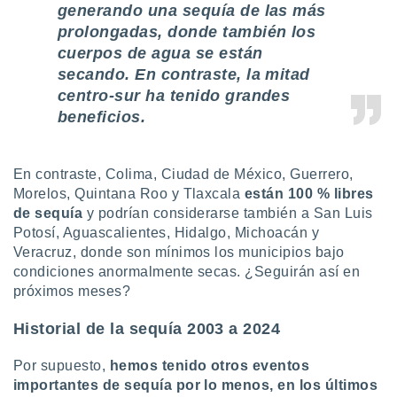
ados con el
generando una sequía de las más
 seleccionar
prolongadas, donde también los
o.
cuerpos de agua se están
calización
secando. En contraste, la mitad
precisa e
centro-sur ha tenido grandes
ión mediante
beneficios.
, publicidad
dos,
En contraste, Colima, Ciudad de México, Guerrero,
 publicidad
Morelos, Quintana Roo y Tlaxcala
están 100 % libres
,
de sequía
y podrían considerarse también a San Luis
ón de
 desarrollo
Potosí, Aguascalientes, Hidalgo, Michoacán y
s.
Veracruz, donde son mínimos los municipios bajo
condiciones anormalmente secas. ¿Seguirán así en
tros 1199
próximos meses?
ios
Historial de la sequía 2003 a 2024
Por supuesto,
hemos tenido otros eventos
importantes de sequía por lo menos, en los últimos