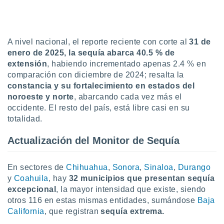
ón de
uedes
uestro sitio
ed.mx. En
te
A nivel nacional, el reporte reciente con corte al
31 de
 de que
enero de 2025, la sequía abarca 40.5 % de
talarán
extensión
, habiendo incrementado apenas 2.4 % en
e sean
comparación con diciembre de 2024; resalta la
para
constancia y su fortalecimiento en estados del
a
noroeste y norte
, abarcando cada vez más el
por el sitio
o se
occidente. El resto del país, está libre casi en su
cookies para
totalidad.
nto ni para
Actualización del Monitor de Sequía
licidad o
ado, aunque
En sectores de
Chihuahua
,
Sonora
,
Sinaloa
,
Durango
sualizar
y
Coahuila
, hay
32 municipios que presentan sequía
general no
excepcional
, la mayor intensidad que existe, siendo
ada. Puedes
otros 116 en estas mismas entidades, sumándose
Baja
 instalación
California
, que registran
sequía extrema.
y acceder a
io web a