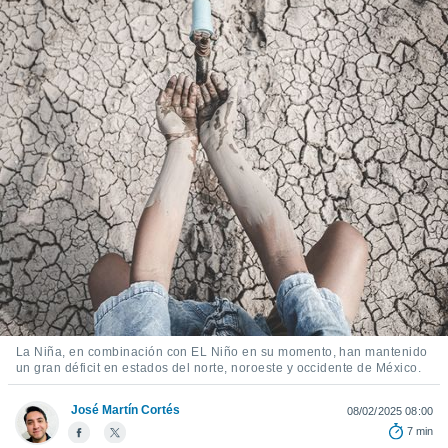
mación
ediante
ecnologías
nos permite
estra
ara seguir
e contenido
ACEPTAR
stándares
Y
sin coste.
CONTINUAR
 botón
continuar",
CONFIGURACIÓN
der a la
ndo la
 de todas
, ya sean
de nuestros
 nos
La Niña, en combinación con EL Niño en su momento, han mantenido
 y análisis
un gran déficit en estados del norte, noroeste y occidente de México.
tamiento en
b, así como
José Martín Cortés
08/02/2025 08:00
un perfil
7 min
para