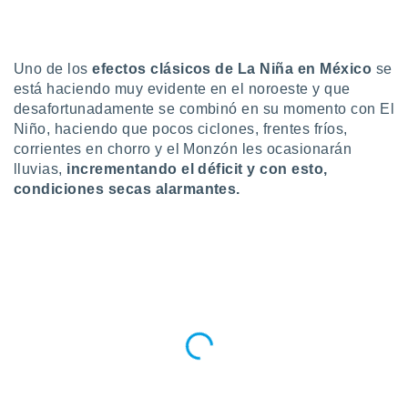
ublicidad y
do en
 mismo.
Uno de los
efectos clásicos de La Niña en México
se
sultar más
está haciendo muy evidente en el noroeste y que
 en nuestra
desafortunadamente se combinó en su momento con El
 Cookies
y
ualquier
Niño, haciendo que pocos ciclones, frentes fríos,
corrientes en chorro y el Monzón les ocasionarán
ento
lluvias,
incrementando el déficit y con esto,
 botón
condiciones secas alarmantes.
ación de
kies
 disponible
e nuestra
.
IVAMENTE,
as
 a cookies
 no aceptar