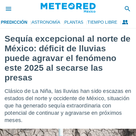
PREDICCIÓN
ASTRONOMÍA
PLANTAS
TIEMPO LIBRE
privacidad
Sequía excepcional al norte de
o de
mx
México: déficit de lluvias
mx) ha sido
or
puede agravar el fenómeno
es para
este 2025 al secarse las
ue la
 que se
presas
e calidad.
eder a este
ediante las
Clásico de La Niña, las lluvias han sido escazas en
opciones:
estados del norte y occidente de México, situación
que ha generado sequía extraordinaria con
ookies y
e forma
potencial de continuar y agravarse en próximos
meses.
d digital
ada, basada