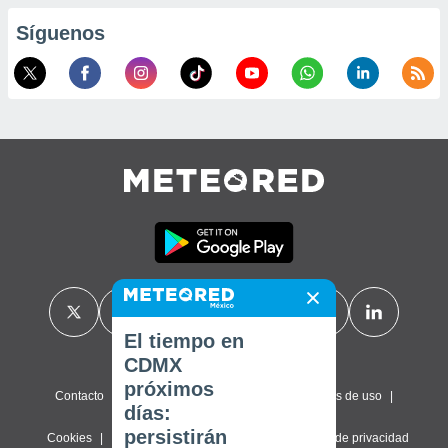
Síguenos
El tiempo en
CDMX
próximos
Contacto
Sobre nosotros
FAQ
Términos de uso
días:
persistirán
Cookies
Política de privacidad
Configuración de privacidad