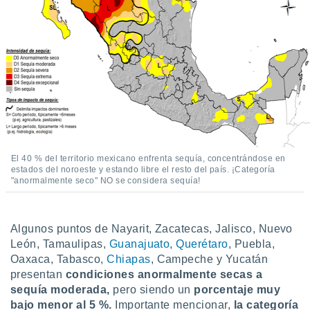
retirar su
ento u
 de datos
er momento
ic en
o en
 Cookies
en
eb.
y
El 40 % del territorio mexicano enfrenta sequía, concentrándose en
socios
estados del noroeste y estando libre el resto del país. ¡Categoría
"anormalmente seco" NO se considera sequía!
el
to de
Algunos puntos de Nayarit, Zacatecas, Jalisco, Nuevo
la
León, Tamaulipas,
Guanajuato
,
Querétaro
, Puebla,
 en un
Oaxaca, Tabasco,
Chiapas
, Campeche y Yucatán
 y/o acceder
presentan
condiciones anormalmente secas a
 de datos
sequía moderada,
pero siendo un
porcentaje muy
ara
bajo menor al 5 %.
Importante mencionar,
la categoría
 anuncios