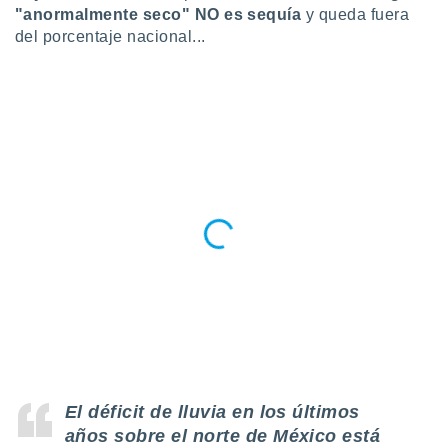
ar perfiles
"anormalmente seco" NO es sequía
y queda fuera
idad
del porcentaje nacional...
a, utilizar
a
 la
da, crear un
personalizar
o, uso de
a la
e contenido
do, medir el
 de la
medir el
 del
 comprender
 través de
s o a través
nación de
edentes de
fuentes,
El déficit de lluvia en los últimos
y mejora de
os, uso de
años sobre el norte de México está