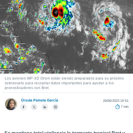
mación
ediante
ecnologías
nos permite
estra
ara seguir
e contenido
ACEPTAR
stándares
Y
sin coste.
CONTINUAR
 botón
continuar",
CONFIGURACIÓN
der a la
ndo la
 de todas
Los aviones WP-3D Orion están siendo preparados para su próximo
sobrevuelo para recopilar datos importantes para ayudar a los
, ya sean
pronosticadores con Bret.
de nuestros
 nos
Úrsula Pamela García
20/06/2023 19:51
 y análisis
7 min
tamiento en
b, así como
un perfil
para