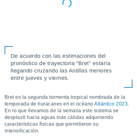
ón de
uedes
uestro sitio
ed.mx. En
te
 de que
talarán
e sean
para
a
De acuerdo con las estimaciones del
por el sitio
pronóstico de trayectoria “Bret” estaría
o se
llegando cruzando las Antillas menores
cookies para
entre jueves y viernes.
nto ni para
licidad o
Bret es la segunda tormenta tropical nombrada de la
ado, aunque
temporada de huracanes en el océano
Atlántico 2023
.
sualizar
En lo que llevamos de la semana este sistema se
general no
desplazó hacia aguas más cálidas adquiriendo
ada. Puedes
 instalación
características físicas que permitieron su
y acceder a
intensificación.
io web a