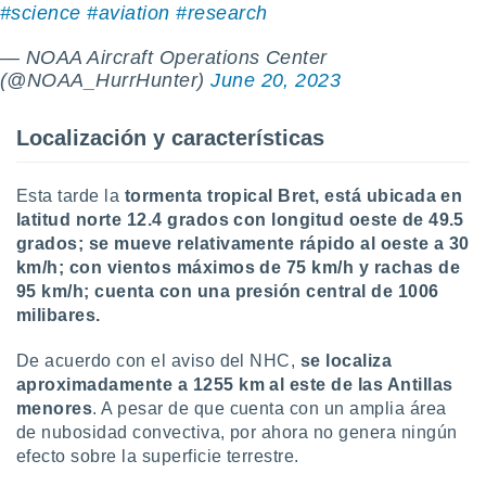
#science
#aviation
#research
retirar su
ento u
— NOAA Aircraft Operations Center
 de datos
(@NOAA_HurrHunter)
June 20, 2023
er momento
ic en
Localización y características
o en
 Cookies
en
Esta tarde la
tormenta tropical Bret, está ubicada en
eb.
latitud norte 12.4 grados con longitud oeste de 49.5
grados; se mueve relativamente rápido al oeste a 30
y
socios
km/h; con vientos máximos de 75 km/h y rachas de
el
95 km/h; cuenta con una presión central de 1006
milibares.
to de
De acuerdo con el aviso del NHC,
se localiza
la
aproximadamente a 1255 km al este de las Antillas
 en un
menores
. A pesar de que cuenta con un amplia área
 y/o acceder
de nubosidad convectiva, por ahora no genera ningún
 de datos
efecto sobre la superficie terrestre.
ara
 anuncios