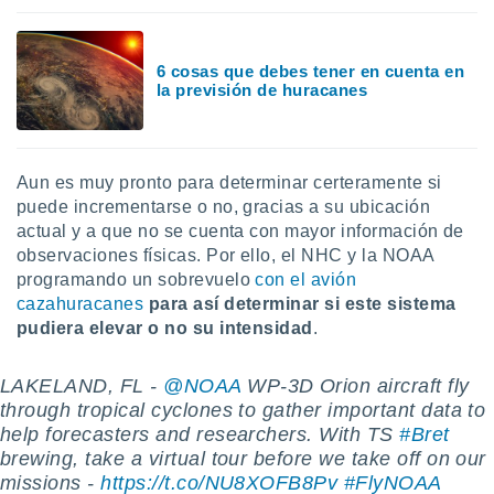
ste abono
 botón
.
6 cosas que debes tener en cuenta en
la previsión de huracanes
nto,
cios
kies,
Aun es muy pronto para determinar certeramente si
ores únicos
puede incrementarse o no, gracias a su ubicación
as similares
actual y a que no se cuenta con mayor información de
nar,
observaciones físicas. Por ello, el NHC y la NOAA
rocesar
programando un sobrevuelo
con el avión
onales como
 este sitio
cazahuracanes
para así determinar si este sistema
recciones IP
pudiera elevar o no su intensidad
.
ficadores de
 posible
LAKELAND, FL -
@NOAA
WP-3D Orion aircraft fly
s
 traten tus
through tropical cyclones to gather important data to
nales en
help forecasters and researchers. With TS
#Bret
 interés
brewing, take a virtual tour before we take off on our
go a lo que
missions -
https://t.co/NU8XOFB8Pv
#FlyNOAA
nerte. Para