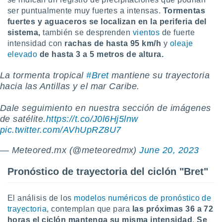
ados con el
 seleccionar
ser puntualmente muy fuertes a intensas.
Tormentas
o.
fuertes y aguaceros se localizan en la periferia del
sistema,
también se desprenden
vientos
de fuerte
calización
intensidad con
rachas de hasta 95 km/h
y
oleaje
precisa e
ión mediante
elevado
de hasta 3 a 5 metros de altura.
, publicidad
La tormenta tropical
#Bret
mantiene su trayectoria
hacia las Antillas y el mar Caribe.
dos,
 publicidad
Dale seguimiento en nuestra sección de imágenes
,
de satélite.
https://t.co/J0l6Hj5lnw
ón de
pic.twitter.com/AVhUpRZ8U7
 desarrollo
s.
— Meteored.mx (@meteoredmx)
June 20, 2023
tros 1199
ios
Pronóstico de trayectoria del ciclón "Bret"
El análisis de los
modelos numéricos de pronóstico de
trayectoria
, contemplan que para
las próximas 36 a 72
horas el ciclón mantenga su misma intensidad
.
Se