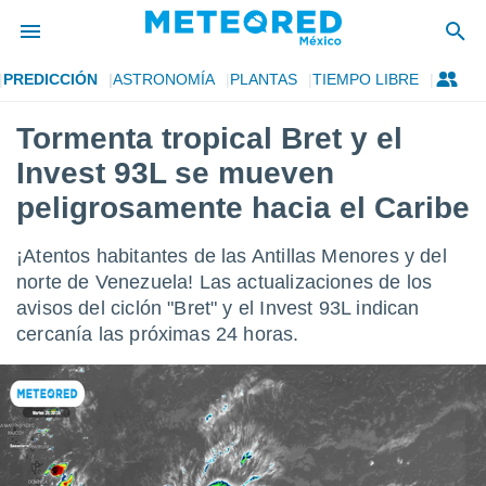
PREDICCIÓN
ASTRONOMÍA
PLANTAS
TIEMPO LIBRE
privacidad
Tormenta tropical Bret y el
o de
mx
Invest 93L se mueven
mx) ha sido
or
peligrosamente hacia el Caribe
es para
ue la
¡Atentos habitantes de las Antillas Menores y del
 que se
e calidad.
norte de Venezuela! Las actualizaciones de los
eder a este
avisos del ciclón "Bret" y el Invest 93L indican
ediante las
cercanía las próximas 24 horas.
opciones:
ookies y
e forma
d digital
ada, basada