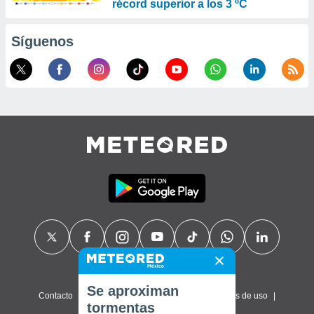
récord superior a los 3 ºC
Síguenos
Se aproximan
Contacto
Sobre nosotros
FAQ
Términos de uso
tormentas