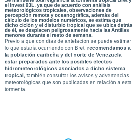
Se mantiene total vigilancia la
tormenta tropical Bret
y
ublicidad y
el
Invest 93L
, ya que de acuerdo con análisis
meteorológicos tropicales, observaciones de
do en
percepción remota y oceanográfica, además del
 mismo.
cálculo de los modelos numéricos, se estima que
dicho ciclón y el disturbio tropical que se ubica detrás
sultar más
de él, se desplacen peligrosamente hacia las Antillas
 en nuestra
menores durante el resto de semana.
 Cookies
y
Previo a que con dias de antelacion se puede estimar
ualquier
lo que estaría ocurriendo con Bret,
recomendamos a
la población caribeña y del norte de Venezuela
ento
 botón
estar preparados ante los posibles efectos
ación de
hidrometeorológicos asociados a dicho sistema
kies
tropical
, también consultar los avisos y advertencias
 disponible
meteorológicas que son publicadas en relación a esta
e nuestra
tormenta.
.
IVAMENTE,
as
 a cookies
 no aceptar