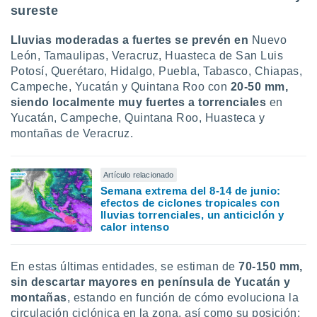
ados con el
sureste
 seleccionar
o.
Lluvias moderadas a fuertes se prevén en
Nuevo
calización
León, Tamaulipas, Veracruz, Huasteca de San Luis
precisa e
Potosí, Querétaro, Hidalgo, Puebla, Tabasco, Chiapas,
ión mediante
Campeche, Yucatán y Quintana Roo con
20-50 mm,
siendo localmente muy fuertes a torrenciales
en
, publicidad
Yucatán, Campeche, Quintana Roo, Huasteca y
dos,
montañas de Veracruz.
 publicidad
,
ón de
Artículo relacionado
 desarrollo
Semana extrema del 8-14 de junio:
s.
efectos de ciclones tropicales con
lluvias torrenciales, un anticiclón y
tros 1199
calor intenso
ios
En estas últimas entidades, se estiman de
70-150 mm,
sin descartar mayores en península de Yucatán y
montañas
, estando en función de cómo evoluciona la
circulación ciclónica en la zona, así como su posición;