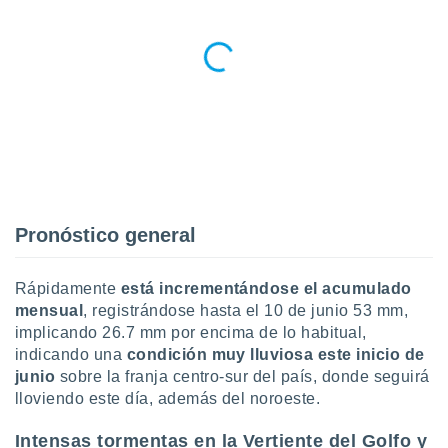
ar perfiles
idad
a, utilizar
a
 la
da, crear un
personalizar
o, uso de
a la
e contenido
do, medir el
Pronóstico general
 de la
medir el
 del
Rápidamente
está incrementándose el acumulado
 comprender
mensual
, registrándose hasta el 10 de junio 53 mm,
 través de
implicando 26.7 mm por encima de lo habitual,
s o a través
indicando una
condición muy lluviosa este inicio de
nación de
edentes de
junio
sobre la franja centro-sur del país, donde seguirá
fuentes,
lloviendo este día, además del noroeste.
y mejora de
os, uso de
Intensas tormentas en la Vertiente del Golfo y