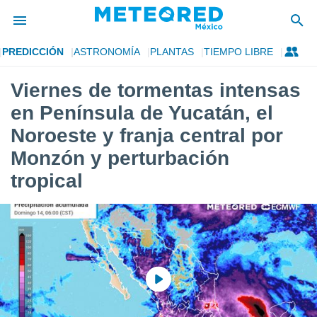
PREDICCIÓN
ASTRONOMÍA
PLANTAS
TIEMPO LIBRE
privacidad
Viernes de tormentas intensas
o de
mx
en Península de Yucatán, el
mx) ha sido
or
Noroeste y franja central por
es para
Monzón y perturbación
ue la
 que se
tropical
e calidad.
eder a este
ediante las
opciones:
ookies y
e forma
d digital
ada, basada