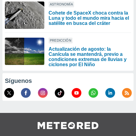
ASTRONOMÍA
Cohete de SpaceX choca contra la
Luna y todo el mundo mira hacia el
satélite en busca del cráter
PREDICCIÓN
Actualización de agosto: la
Canícula se mantendrá, previo a
condiciones extremas de lluvias y
ciclones por El Niño
Síguenos