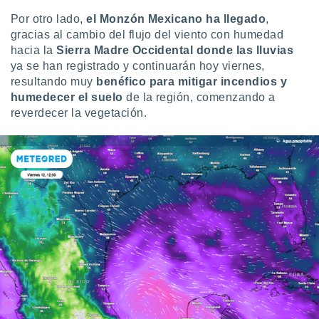
ste abono
Por otro lado,
el Monzón Mexicano ha llegado
,
 botón
gracias al cambio del flujo del viento con humedad
.
hacia la
Sierra Madre Occidental donde las lluvias
ya se han registrado y continuarán hoy viernes,
nto,
resultando muy
benéfico para mitigar incendios y
humedecer el suelo
de la región, comenzando a
cios
reverdecer la vegetación.
kies,
ores únicos
as similares
nar,
rocesar
onales como
 este sitio
recciones IP
ficadores de
 posible
s
 traten tus
nales en
 interés
go a lo que
nerte. Para