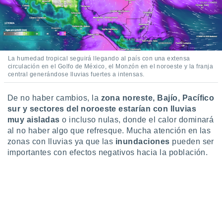
retirar su
ento u
 de datos
er momento
ic en
La humedad tropical seguirá llegando al país con una extensa
o en
circulación en el Golfo de México, el Monzón en el noroeste y la franja
central generándose lluvias fuertes a intensas.
 Cookies
en
eb.
De no haber cambios, la
zona noreste, Bajío, Pacífico
sur y sectores del noroeste estarían con lluvias
y
muy aisladas
o incluso nulas, donde el calor dominará
socios
el
al no haber algo que refresque. Mucha atención en las
zonas con lluvias ya que las
inundaciones
pueden ser
to de
importantes con efectos negativos hacia la población.
la
 en un
 y/o acceder
 de datos
ara
 anuncios