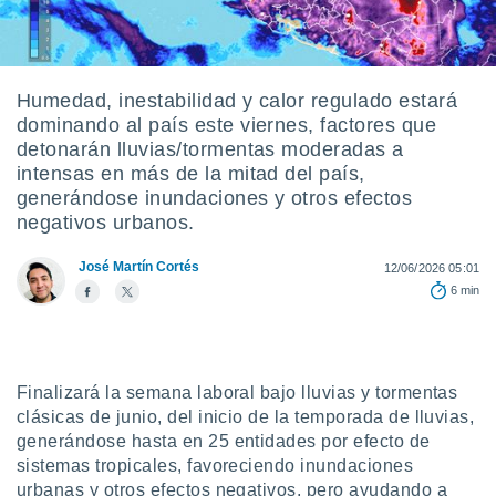
mación
ediante
ecnologías
nos permite
estra
Humedad, inestabilidad y calor regulado estará
ara seguir
dominando al país este viernes, factores que
e contenido
ACEPTAR
detonarán lluvias/tormentas moderadas a
stándares
Y
intensas en más de la mitad del país,
sin coste.
CONTINUAR
generándose inundaciones y otros efectos
 botón
negativos urbanos.
continuar",
CONFIGURACIÓN
der a la
José Martín Cortés
12/06/2026 05:01
ndo la
6 min
 de todas
, ya sean
de nuestros
 nos
Finalizará la semana laboral bajo lluvias y tormentas
 y análisis
clásicas de junio, del inicio de la temporada de lluvias,
tamiento en
b, así como
generándose hasta en 25 entidades por efecto de
un perfil
sistemas tropicales, favoreciendo inundaciones
para
urbanas y otros efectos negativos, pero ayudando a