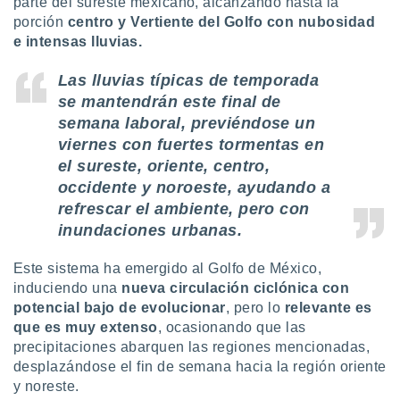
parte del sureste mexicano, alcanzando hasta la
ón de
porción
centro y Vertiente del Golfo con nubosidad
uedes
uestro sitio
e intensas lluvias.
ed.mx. En
te
Las lluvias típicas de temporada
 de que
se mantendrán este final de
talarán
semana laboral, previéndose un
e sean
para
viernes con fuertes tormentas en
a
el sureste, oriente, centro,
por el sitio
occidente y noroeste, ayudando a
o se
refrescar el ambiente, pero con
cookies para
inundaciones urbanas.
nto ni para
licidad o
Este sistema ha emergido al Golfo de México,
induciendo una
nueva circulación ciclónica con
ado, aunque
potencial bajo de evolucionar
, pero lo
relevante es
sualizar
que es muy extenso
, ocasionando que las
general no
ada. Puedes
precipitaciones abarquen las regiones mencionadas,
 instalación
desplazándose el fin de semana hacia la región oriente
y acceder a
y noreste.
io web a