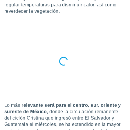
ublicidad y
regular temperaturas para disminuir calor, así como
reverdecer la vegetación.
do en
 mismo.
sultar más
 en nuestra
 Cookies
y
ualquier
ento
 botón
ación de
kies
 disponible
e nuestra
.
IVAMENTE,
Lo más
relevante será para el centro, sur, oriente y
sureste de México,
donde la circulación remanente
as
del ciclón Cristina
que ingresó entre El Salvador y
 a cookies
Guatemala el miércoles, se ha extendido en la mayor
 no aceptar