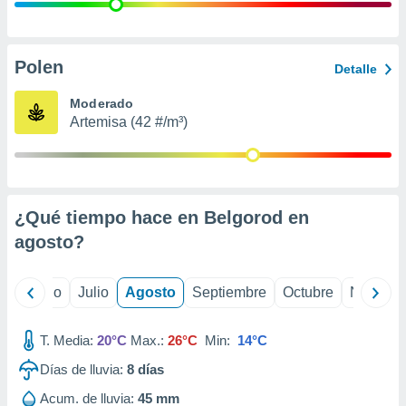
ados con el
 seleccionar
o.
calización
Polen
Detalle
precisa e
ión mediante
Moderado
Artemisa (42 #/m³)
, publicidad
dos,
 publicidad
,
¿Qué tiempo hace en Belgorod en
ón de
 desarrollo
agosto
?
s.
tros 1199
yo
Junio
Julio
Agosto
Septiembre
Octubre
Noviemb
ios
T. Media:
20°C
Max.:
26°C
Min:
14°C
Días de lluvia:
8
días
Acum. de lluvia:
45 mm