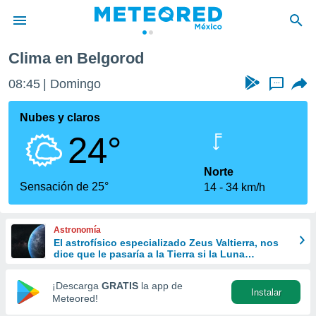
Clima en Belgorod
privacidad
08:45
Domingo
...
o de
mx
mx) ha sido
Nubes y claros
or
24°
es para
ue la
 que se
Norte
e calidad.
Sensación de 25°
14
34 km/h
eder a este
ediante las
opciones:
Astronomía
El astrofísico especializado Zeus Valtierra, nos
ookies y
dice que le pasaría a la Tierra si la Luna
e forma
desapareciera
¡Descarga
GRATIS
la app de
Instalar
d digital
Meteored!
ada, basada