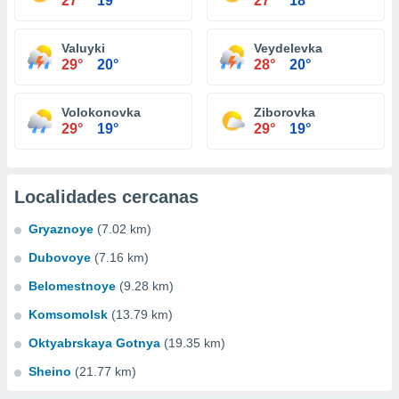
27°
19°
27°
18°
Valuyki
Veydelevka
29°
20°
28°
20°
Volokonovka
Ziborovka
29°
19°
29°
19°
Localidades cercanas
Gryaznoye
(7.02 km)
Dubovoye
(7.16 km)
Belomestnoye
(9.28 km)
Komsomolsk
(13.79 km)
Oktyabrskaya Gotnya
(19.35 km)
Sheino
(21.77 km)