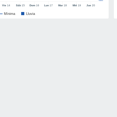
mm
Vie
14
Sáb
15
Dom
16
Lun
17
Mar
18
Mié
19
Jue
20
Mínima
Lluvia