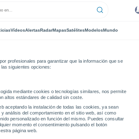
icias
Vídeos
Alertas
Radar
Mapas
Satélites
Modelos
Mundo
or profesionales para garantizar que la información que se
 las siguientes opciones:
ecogida mediante cookies o tecnologías similares, nos permite
on altos estándares de calidad sin coste.
eb aceptando la instalación de todas las cookies, ya sean
 y análisis del comportamiento en el sitio web, así como
...
ntenido personalizado en función del mismo. Puedes consultar
alquier momento el consentimiento pulsando el botón
Por hora
uestra página web.
Cielos despejados en las
próximas horas