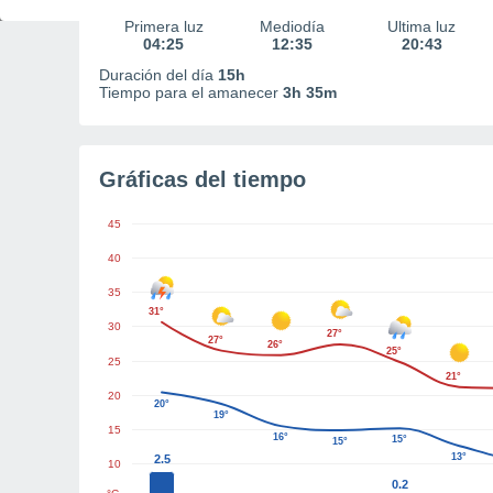
Primera luz
Mediodía
Última luz
04:25
12:35
20:43
Duración del día
15h
Tiempo para el amanecer
3h 35m
Gráficas del tiempo
45
40
35
31°
30
27°
27°
26°
25°
25
21°
20
20°
19°
15
16°
15°
15°
13°
2.5
10
0.2