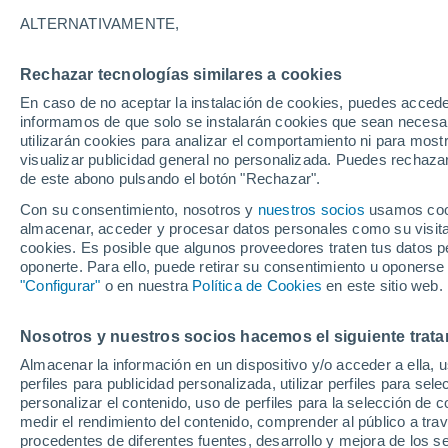
24°
ALTERNATIVAMENTE,
Rechazar tecnologías similares a cookies
Menguant
En caso de no aceptar la instalación de cookies, puedes accede
Iluminada
Sensación de 25°
informamos de que solo se instalarán cookies que sean necesari
utilizarán cookies para analizar el comportamiento ni para most
visualizar publicidad general no personalizada. Puedes rechazar
de este abono pulsando el botón "Rechazar".
Predicción
La Organización Meteorológica Mundial conf
Con su consentimiento, nosotros y
nuestros socios
usamos cooki
"El Niño alcanza una fuerza no vista en años
almacenar, acceder y procesar datos personales como su visita e
cookies. Es posible que algunos proveedores traten tus datos pe
Clima 1 - 7 días
Por hora
Actualidad
Mapa de nub
oponerte. Para ello, puede retirar su consentimiento u oponerse
"Configurar"
o en nuestra
Política de Cookies
en este sitio web.
Nosotros y nuestros socios hacemos el siguiente trata
Mañana
Lunes
Hoy
Almacenar la información en un dispositivo y/o acceder a ella, 
9 Ago
10 Ago
8 Ago
perfiles para publicidad personalizada, utilizar perfiles para sele
personalizar el contenido, uso de perfiles para la selección de c
medir el rendimiento del contenido, comprender al público a tra
procedentes de diferentes fuentes, desarrollo y mejora de los se
80%