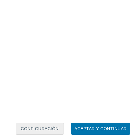
Calendario lunar
Lun
Mar
Mié
Jue
Vie
Sáb
Dom
8
9
10
11
12
13
14
15
16
CONFIGURACIÓN
ACEPTAR Y CONTINUAR