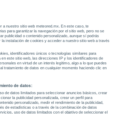
e
r a nuestro sitio web meteored.mx. En este caso, te
:
25%
as para garantizar la navegación por el sitio web, pero no se
rar publicidad o contenido personalizado, aunque sí podrás
 la instalación de cookies y acceder a nuestro sitio web a través
irma:
es, identificadores únicos o tecnologías similares para
"
n este sitio web, las direcciones IP y los identificadores de
rsonales en virtud de un interés legítimo, algo a lo que puedes
osidad
Radar de lluvia
Satélites
Modelos
 al tratamiento de datos en cualquier momento haciendo clic en
miento de datos:
Martes
Miércoles
Jueves
Viernes
uso de datos limitados para seleccionar anuncios básicos, crear
11 Ago
12 Ago
13 Ago
14 Ago
ccionar la publicidad personalizada, crear un perfil para
ontenido personalizado, medir el rendimiento de la publicidad,
vés de estadísticas o a través de la combinación de datos
rvicios, uso de datos limitados con el objetivo de seleccionar el
60%