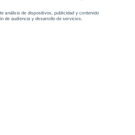
0.2 mm
27°
/
15°
25°
/
15°
21°
/
13°
21°
/
11°
e análisis de dispositivos, publicidad y contenido
n de audiencia y desarrollo de servicios.
-
21
km/h
19
-
43
km/h
19
-
47
km/h
21
-
48
km/h
Suroeste
0 Bajo
3
-
7 km/h
FPS:
no
Sur
0 Bajo
1
-
5 km/h
FPS:
no
Sur
0 Bajo
5
-
8 km/h
FPS:
no
Suroeste
0 Bajo
5
-
9 km/h
FPS:
no