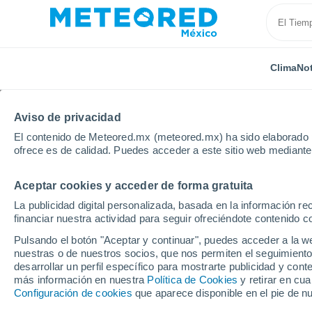
Clima
Not
Aviso de privacidad
El contenido de Meteored.mx (meteored.mx) ha sido elaborado p
ofrece es de calidad. Puedes acceder a este sitio web mediante
Aceptar cookies y acceder de forma gratuita
Inicio
Rusia
Óblast de Bélgorod
Gubkin
La publicidad digital personalizada, basada en la información r
financiar nuestra actividad para seguir ofreciéndote contenido c
Clima en Gubkin
Pulsando el botón "Aceptar y continuar", puedes acceder a la w
nuestras o de nuestros socios, que nos permiten el seguimiento
00:51
Sábado
desarrollar un perfil específico para mostrarte publicidad y co
más información en nuestra
Política de Cookies
y retirar en cu
Configuración de cookies
que aparece disponible en el pie de n
Nubes y claros