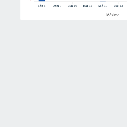
°C
Sáb
8
Dom
9
Lun
10
Mar
11
Mié
12
Jue
13
Máxima