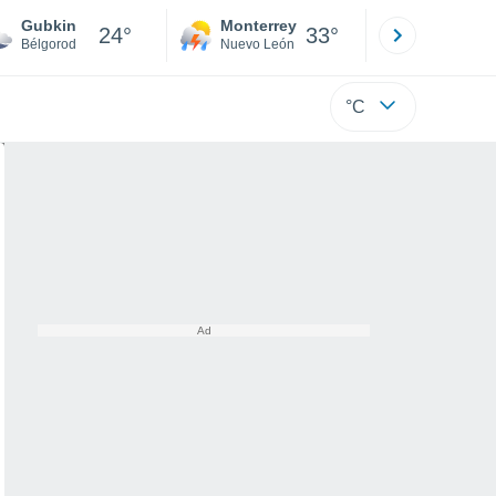
Gubkin
Monterrey
Mexicali
24°
33°
Bélgorod
Nuevo León
Baja C
°C