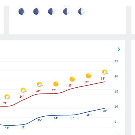
17
18
19
20
21
25
20
34°
32°
30°
28°
28°
15
24°
21°
10
20°
18°
16°
16°
15°
5
11°
11°