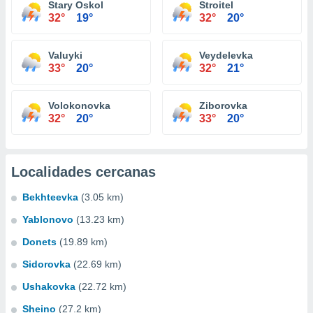
Stary Oskol
Stroitel
32°
19°
32°
20°
Valuyki
Veydelevka
33°
20°
32°
21°
Volokonovka
Ziborovka
32°
20°
33°
20°
Localidades cercanas
Bekhteevka
(3.05 km)
Yablonovo
(13.23 km)
Donets
(19.89 km)
Sidorovka
(22.69 km)
Ushakovka
(22.72 km)
Sheino
(27.2 km)