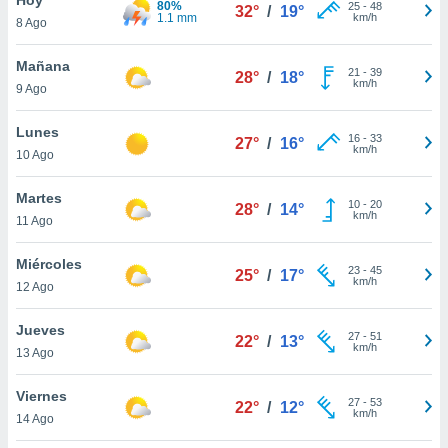
80%
ublicidad y
25
-
48
32°
/
19°
1.1 mm
km/h
8 Ago
do en
 mismo.
Mañana
21
-
39
28°
/
18°
sultar más
km/h
9 Ago
 en nuestra
 Cookies
y
Lunes
16
-
33
ualquier
27°
/
16°
km/h
10 Ago
ento
 botón
Martes
10
-
20
28°
/
14°
ación de
km/h
11 Ago
kies
 disponible
Miércoles
23
-
45
e nuestra
25°
/
17°
km/h
12 Ago
.
Jueves
IVAMENTE,
27
-
51
22°
/
13°
km/h
13 Ago
as
Viernes
27
-
53
22°
/
12°
 a cookies
km/h
14 Ago
 no aceptar