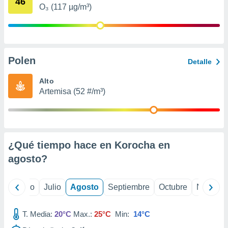
46
ados con el
O₃ (117 µg/m³)
 seleccionar
o.
calización
precisa e
ión mediante
Polen
Detalle
, publicidad
Alto
Artemisa (52 #/m³)
dos,
 publicidad
,
ón de
 desarrollo
s.
¿Qué tiempo hace en Korocha en
agosto
?
tros 1199
ios
yo
Junio
Julio
Agosto
Septiembre
Octubre
Noviemb
T. Media:
20°C
Max.:
25°C
Min:
14°C