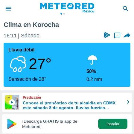
Clima en Korocha
privacidad
16:11
Sábado
...
o de
mx
mx) ha sido
Lluvia débil
or
27°
es para
ue la
 que se
50%
e calidad.
Sensación de 28°
0.2 mm
eder a este
ediante las
opciones:
Predicción
Conoce el pronóstico de tu alcaldía en CDMX
ookies y
este sábado 8 de agosto: lluvias fuertes
e forma
refrescarán las temperaturas
¡Descarga
GRATIS
la app de
Instalar
d digital
Meteored!
ada, basada