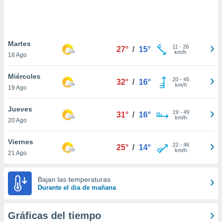
ste abono
 botón
.
Martes
11
-
26
27°
/
15°
nto,
km/h
18 Ago
cios
Miércoles
kies,
20
-
45
32°
/
16°
km/h
19 Ago
ores únicos
as similares
nar,
Jueves
19
-
49
31°
/
16°
rocesar
km/h
20 Ago
onales como
 este sitio
Viernes
recciones IP
22
-
46
25°
/
14°
km/h
21 Ago
ficadores de
 posible
s
Bajan las temperaturas
 traten tus
Durante el dia de mañana
nales en
 interés
go a lo que
Gráficas del tiempo
nerte. Para