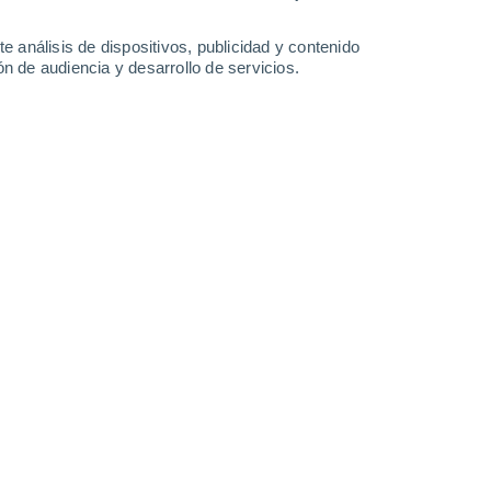
28°
/
19°
27°
/
16°
27°
/
15°
30°
/
15°
e análisis de dispositivos, publicidad y contenido
n de audiencia y desarrollo de servicios.
-
38
km/h
20
-
42
km/h
10
-
22
km/h
18
-
41
km/h
osto
Sur
6 Alto
3
-
15 km/h
FPS:
15-25
Sur
7 Alto
2
-
14 km/h
FPS:
15-25
Suroeste
7 Alto
2
-
14 km/h
FPS:
15-25
Suroeste
6 Alto
2
-
14 km/h
FPS:
15-25