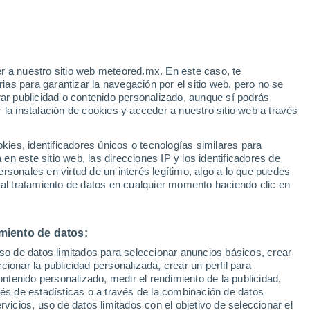
r a nuestro sitio web meteored.mx. En este caso, te
as para garantizar la navegación por el sitio web, pero no se
rar publicidad o contenido personalizado, aunque sí podrás
 la instalación de cookies y acceder a nuestro sitio web a través
o el
es, identificadores únicos o tecnologías similares para
ter
n este sitio web, las direcciones IP y los identificadores de
rsonales en virtud de un interés legítimo, algo a lo que puedes
osidad
Radar de lluvia
Satélites
Modelos
 al tratamiento de datos en cualquier momento haciendo clic en
miento de datos:
omingo
Lunes
Martes
Miércoles
uso de datos limitados para seleccionar anuncios básicos, crear
9 Ago
10 Ago
11 Ago
12 Ago
ccionar la publicidad personalizada, crear un perfil para
ontenido personalizado, medir el rendimiento de la publicidad,
vés de estadísticas o a través de la combinación de datos
rvicios, uso de datos limitados con el objetivo de seleccionar el