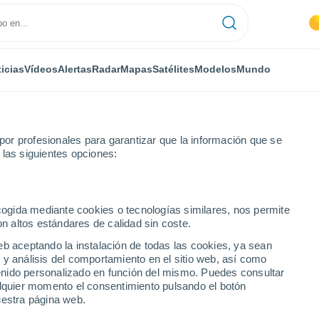
icias
Vídeos
Alertas
Radar
Mapas
Satélites
Modelos
Mundo
or profesionales para garantizar que la información que se
 las siguientes opciones:
ecogida mediante cookies o tecnologías similares, nos permite
on altos estándares de calidad sin coste.
eb aceptando la instalación de todas las cookies, ya sean
 y análisis del comportamiento en el sitio web, así como
...
ntenido personalizado en función del mismo. Puedes consultar
alquier momento el consentimiento pulsando el botón
Por hora
uestra página web.
Intervalos nubosos en las
próximas horas