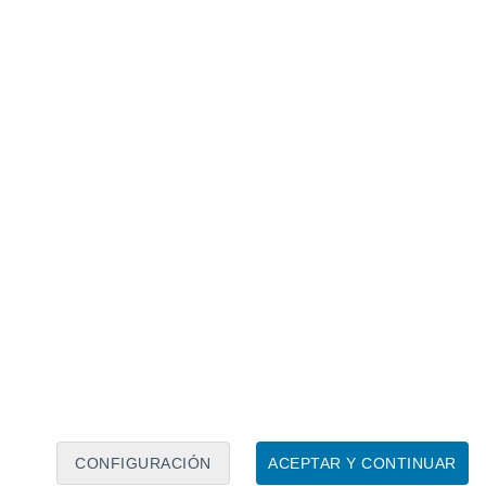
Calendario lunar
Lun
Mar
Mié
Jue
Vie
Sáb
Dom
6
7
8
9
10
11
12
13
14
15
16
17
18
19
CONFIGURACIÓN
ACEPTAR Y CONTINUAR