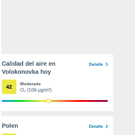
Calidad del aire en
Detalle
Volokonovka hoy
Moderada
42
O₃ (106 µg/m³)
Polen
Detalle