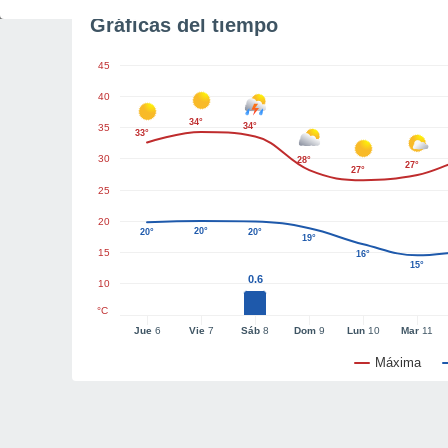
Gráficas del tiempo
45
40
34°
34°
35
33°
30
28°
27°
27°
25
20
20°
20°
20°
19°
15
16°
15°
0.6
10
°C
Jue
6
Vie
7
Sáb
8
Dom
9
Lun
10
Mar
11
Máxima