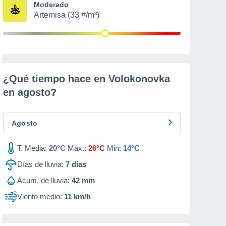
Moderado
Artemisa (33 #/m³)
¿Qué tiempo hace en Volokonovka
en
agosto
?
Agosto
T. Media:
20°C
Max.:
26°C
Min:
14°C
Días de lluvia:
7
días
Acum. de lluvia:
42 mm
Viento medio:
11 km/h