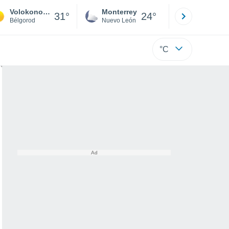
Volokonovka
Monterrey
Mexicali
31°
24°
Bélgorod
Nuevo León
Baja C
°C