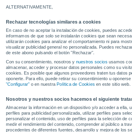
31°
ALTERNATIVAMENTE,
Rechazar tecnologías similares a cookies
UV
6 Alto
En caso de no aceptar la instalación de cookies, puedes accede
Sensación de 31°
FPS
15-25
informamos de que solo se instalarán cookies que sean necesari
utilizarán cookies para analizar el comportamiento ni para most
visualizar publicidad general no personalizada. Puedes rechazar
de este abono pulsando el botón "Rechazar".
Astronomía
Cohete de SpaceX choca contra la Luna y tod
Con su consentimiento, nosotros y
nuestros socios
usamos cooki
mundo mira hacia el satélite en busca del crá
almacenar, acceder y procesar datos personales como su visita e
cookies. Es posible que algunos proveedores traten tus datos pe
Clima 1 - 7 días
Por hora
Actualidad
Mapa de nub
oponerte. Para ello, puede retirar su consentimiento u oponerse
"Configurar"
o en nuestra
Política de Cookies
en este sitio web.
Nosotros y nuestros socios hacemos el siguiente trata
Mañana
Sábado
D
Hoy
Almacenar la información en un dispositivo y/o acceder a ella, 
7 Ago
8 Ago
6 Ago
perfiles para publicidad personalizada, utilizar perfiles para sele
personalizar el contenido, uso de perfiles para la selección de c
medir el rendimiento del contenido, comprender al público a tra
procedentes de diferentes fuentes, desarrollo y mejora de los se
70%