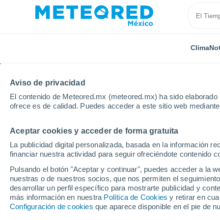
Clima
Not
Aviso de privacidad
El contenido de Meteored.mx (meteored.mx) ha sido elaborado p
ofrece es de calidad. Puedes acceder a este sitio web mediante
Aceptar cookies y acceder de forma gratuita
Inicio
Rusia
Óblast de Bélgorod
Volokonovka
La publicidad digital personalizada, basada en la información r
financiar nuestra actividad para seguir ofreciéndote contenido c
Clima en Volokonovka
Pulsando el botón "Aceptar y continuar", puedes acceder a la w
nuestras o de nuestros socios, que nos permiten el seguimiento
11:23
Jueves
desarrollar un perfil específico para mostrarte publicidad y co
más información en nuestra
Política de Cookies
y retirar en cu
Configuración de cookies
que aparece disponible en el pie de n
Soleado