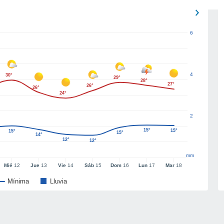
6
4
30°
29°
28°
27°
26°
26°
24°
2
15°
15°
15°
15°
14°
12°
12°
mm
Mié
12
Jue
13
Vie
14
Sáb
15
Dom
16
Lun
17
Mar
18
Mínima
Lluvia