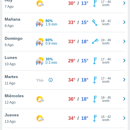
ublicidad y
17
-
40
30°
/
13°
km/h
7 Ago
do en
 mismo.
Mañana
80%
18
-
42
33°
/
15°
sultar más
1.9 mm
km/h
8 Ago
 en nuestra
 Cookies
y
Domingo
60%
19
-
49
ualquier
33°
/
18°
0.9 mm
km/h
9 Ago
ento
 botón
Lunes
30%
17
-
40
29°
/
15°
ación de
0.3 mm
km/h
10 Ago
kies
 disponible
Martes
17
-
44
e nuestra
34°
/
18°
km/h
11 Ago
.
Miércoles
IVAMENTE,
18
-
45
36°
/
18°
km/h
12 Ago
as
Jueves
16
-
42
34°
/
18°
 a cookies
km/h
13 Ago
 no aceptar