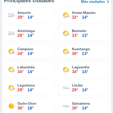
Principales ciudades
Más ciudades
Amurrio
Arraia-Maeztu
29°
14°
32°
14°
Artziniega
Bernedo
28°
14°
33°
13°
Campezo
Kuartango
34°
14°
30°
13°
Labastida
Laguardia
34°
14°
34°
14°
Legutiano
Llodio
29°
14°
29°
14°
Oyón-Oion
Salvatierra
36°
16°
30°
14°