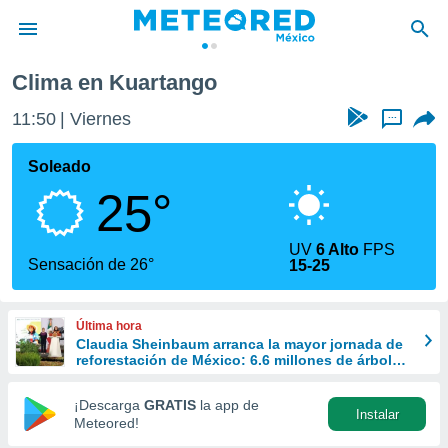
Clima en Kuartango
privacidad
11:50
Viernes
...
o de
mx
mx) ha sido
Soleado
or
25°
es para
ue la
 que se
UV
6 Alto
FPS
e calidad.
Sensación de 26°
15-25
eder a este
ediante las
opciones:
Última hora
Claudia Sheinbaum arranca la mayor jornada de
ookies y
reforestación de México: 6.6 millones de árboles
e forma
este 9 de agosto
¡Descarga
GRATIS
la app de
Instalar
d digital
Meteored!
ada, basada