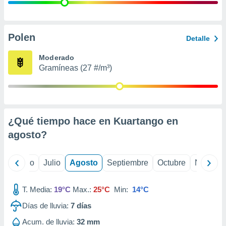
ados con el
 seleccionar
o.
calización
Polen
Detalle
precisa e
ión mediante
Moderado
Gramíneas (27 #/m³)
, publicidad
dos,
 publicidad
,
¿Qué tiempo hace en Kuartango en
ón de
 desarrollo
agosto
?
s.
tros 1199
yo
Junio
Julio
Agosto
Septiembre
Octubre
Noviemb
ios
T. Media:
19°C
Max.:
25°C
Min:
14°C
Días de lluvia:
7
días
Acum. de lluvia:
32 mm