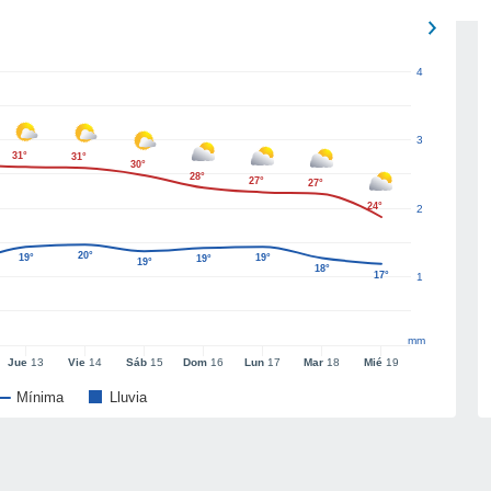
4
3
31°
31°
30°
28°
27°
27°
24°
2
20°
19°
19°
19°
19°
18°
17°
1
mm
Jue
13
Vie
14
Sáb
15
Dom
16
Lun
17
Mar
18
Mié
19
Mínima
Lluvia