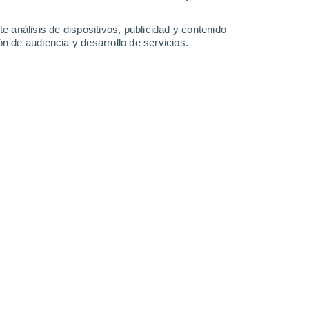
29°
/
18°
35°
/
18°
32°
/
18°
31°
/
19°
e análisis de dispositivos, publicidad y contenido
n de audiencia y desarrollo de servicios.
-
33
km/h
12
-
40
km/h
13
-
36
km/h
10
-
34
km/h
Noreste
3 Medio
2
-
14 km/h
FPS:
6-10
Noreste
5 Medio
5
-
20 km/h
FPS:
6-10
Noreste
7 Alto
6
-
21 km/h
FPS:
15-25
Noreste
8 ¡Muy Alto!
8
-
25 km/h
FPS:
25-50