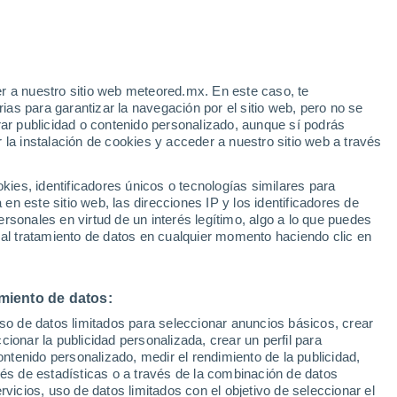
o
r a nuestro sitio web meteored.mx. En este caso, te
as para garantizar la navegación por el sitio web, pero no se
rar publicidad o contenido personalizado, aunque sí podrás
 la instalación de cookies y acceder a nuestro sitio web a través
 de
es, identificadores únicos o tecnologías similares para
les
n este sitio web, las direcciones IP y los identificadores de
rsonales en virtud de un interés legítimo, algo a lo que puedes
eratura
Radar de lluvia
Satélites
Modelos
 al tratamiento de datos en cualquier momento haciendo clic en
miento de datos:
Lunes
Martes
Miércoles
Jueves
uso de datos limitados para seleccionar anuncios básicos, crear
10 Ago
11 Ago
12 Ago
13 Ago
ccionar la publicidad personalizada, crear un perfil para
ontenido personalizado, medir el rendimiento de la publicidad,
vés de estadísticas o a través de la combinación de datos
rvicios, uso de datos limitados con el objetivo de seleccionar el