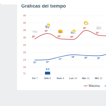
Gráficas del tiempo
45
40
35°
35
33°
32°
29°
29°
29°
30
25
20
18°
18°
18°
17°
15
15°
15°
10
0.2
°C
Vie
7
Sáb
8
Dom
9
Lun
10
Mar
11
Mié
12
Máxima