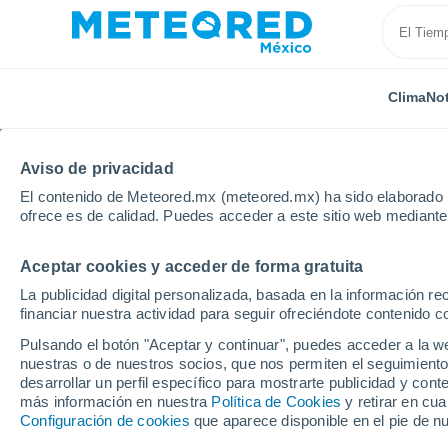
Clima
Not
Aviso de privacidad
El contenido de Meteored.mx (meteored.mx) ha sido elaborado p
ofrece es de calidad. Puedes acceder a este sitio web mediante
Aceptar cookies y acceder de forma gratuita
Inicio
España
País Vasco
Álava
Llodio
La publicidad digital personalizada, basada en la información r
financiar nuestra actividad para seguir ofreciéndote contenido c
Clima en Llodio
Pulsando el botón "Aceptar y continuar", puedes acceder a la w
nuestras o de nuestros socios, que nos permiten el seguimiento
10:38
Viernes
desarrollar un perfil específico para mostrarte publicidad y co
más información en nuestra
Política de Cookies
y retirar en cu
Configuración de cookies
que aparece disponible en el pie de n
Soleado