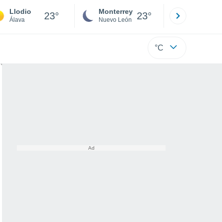
Llodio
Monterrey
Mexicali
23°
23°
Álava
Nuevo León
Baja C
°C