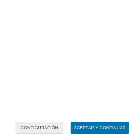
Calendario lunar
Lun
Mar
Mié
Jue
Vie
Sáb
Dom
7
8
9
10
11
12
13
14
15
16
17
18
19
20
CONFIGURACIÓN
ACEPTAR Y CONTINUAR