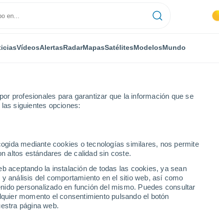
icias
Vídeos
Alertas
Radar
Mapas
Satélites
Modelos
Mundo
or profesionales para garantizar que la información que se
 las siguientes opciones:
ecogida mediante cookies o tecnologías similares, nos permite
on altos estándares de calidad sin coste.
eb aceptando la instalación de todas las cookies, ya sean
 y análisis del comportamiento en el sitio web, así como
...
ntenido personalizado en función del mismo. Puedes consultar
alquier momento el consentimiento pulsando el botón
Por hora
uestra página web.
Cielos despejados en las
próximas horas