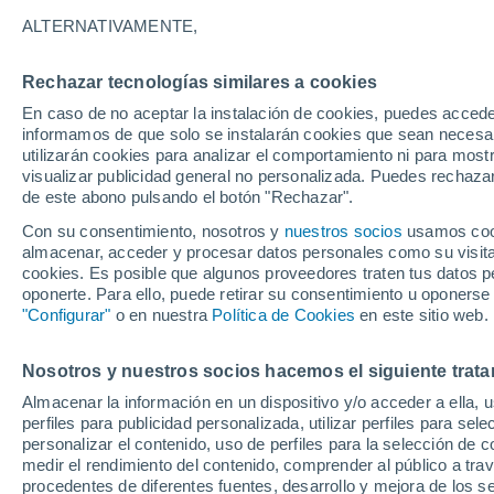
23°
ALTERNATIVAMENTE,
Rechazar tecnologías similares a cookies
UV
3 Medi
En caso de no aceptar la instalación de cookies, puedes accede
Sensación de 24°
FPS
6-10
informamos de que solo se instalarán cookies que sean necesari
utilizarán cookies para analizar el comportamiento ni para most
visualizar publicidad general no personalizada. Puedes rechazar
de este abono pulsando el botón "Rechazar".
Última hora
Claudia Sheinbaum arranca la mayor jornada
Con su consentimiento, nosotros y
nuestros socios
usamos cooki
reforestación de México: 6.6 millones de árbo
almacenar, acceder y procesar datos personales como su visita e
este 9 de agosto
cookies. Es posible que algunos proveedores traten tus datos pe
Clima 1 - 7 días
Por hora
Actualidad
Mapa de temp
oponerte. Para ello, puede retirar su consentimiento u oponerse
"Configurar"
o en nuestra
Política de Cookies
en este sitio web.
Nosotros y nuestros socios hacemos el siguiente trata
Mañana
Domingo
Hoy
Almacenar la información en un dispositivo y/o acceder a ella, 
8 Ago
9 Ago
7 Ago
perfiles para publicidad personalizada, utilizar perfiles para sele
personalizar el contenido, uso de perfiles para la selección de c
medir el rendimiento del contenido, comprender al público a tra
procedentes de diferentes fuentes, desarrollo y mejora de los se
70%