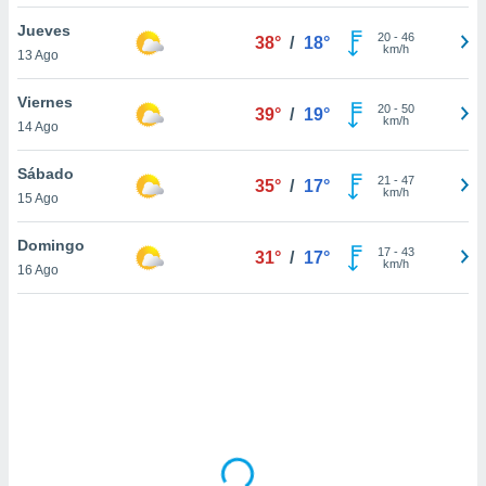
ón de
uedes
Jueves
20
-
46
38°
/
18°
uestro sitio
km/h
13 Ago
ed.mx. En
te
Viernes
 de que
20
-
50
39°
/
19°
km/h
14 Ago
talarán
e sean
para
Sábado
21
-
47
35°
/
17°
a
km/h
15 Ago
por el sitio
o se
Domingo
17
-
43
cookies para
31°
/
17°
km/h
16 Ago
nto ni para
licidad o
ado, aunque
sualizar
general no
ada. Puedes
 instalación
y acceder a
io web a