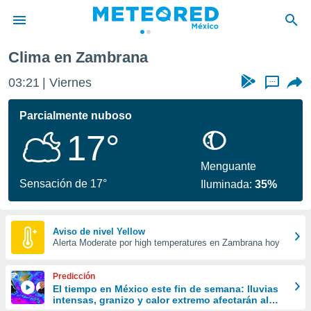
Clima en Zambrana
privacidad
03:21
Viernes
...
o de
mx
mx) ha sido
Parcialmente nuboso
or
17°
es para
ue la
 que se
Menguante
e calidad.
Sensación de 17°
Iluminada:
35%
eder a este
ediante las
opciones:
Aviso de nivel Yellow
Alerta Moderate por high temperatures en Zambrana hoy
ookies y
e forma
Predicción
d digital
El tiempo en México este fin de semana: lluvias
intensas, granizo y calor extremo afectarán al
ada, basada