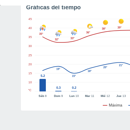
Gráficas del tiempo
45
39°
40
38°
36°
35°
35
33°
32°
30
25
20
21°
20°
19°
18°
15
5.2
15°
10
0.3
0.2
°C
Sáb
8
Dom
9
Lun
10
Mar
11
Mié
12
Jue
13
Máxima