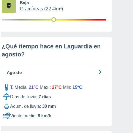
Bajo
Gramíneas (22 #/m³)
¿Qué tiempo hace en Laguardia en
agosto
?
Agosto
T. Media:
21°C
Max.:
27°C
Min:
15°C
Días de lluvia:
7
días
Acum. de lluvia:
30 mm
Viento medio:
8 km/h