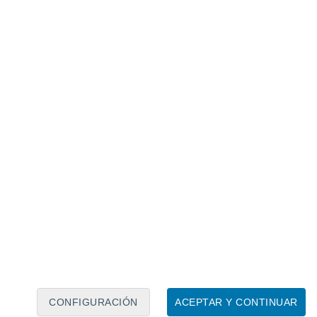
Calendario lunar
Lun
Mar
Mié
Jue
Vie
Sáb
Dom
8
9
10
11
12
13
14
15
16
17
18
19
20
21
CONFIGURACIÓN
ACEPTAR Y CONTINUAR