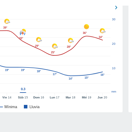
30
39°
36°
34°
33°
20
29°
28°
25°
10
19°
19°
18°
17°
16°
15°
14°
0.3
mm
Vie
14
Sáb
15
Dom
16
Lun
17
Mar
18
Mié
19
Jue
20
Mínima
Lluvia