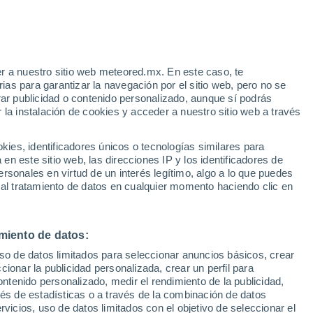
Aviso de nivel amarillo
Alerta moderada por altas
temperaturas en Laguardia hoy
r a nuestro sitio web meteored.mx. En este caso, te
h
as para garantizar la navegación por el sitio web, pero no se
rar publicidad o contenido personalizado, aunque sí podrás
 la instalación de cookies y acceder a nuestro sitio web a través
 vive
es, identificadores únicos o tecnologías similares para
a
n este sitio web, las direcciones IP y los identificadores de
rsonales en virtud de un interés legítimo, algo a lo que puedes
osidad
Radar de lluvia
Satélites
Modelos
 al tratamiento de datos en cualquier momento haciendo clic en
miento de datos:
Martes
Miércoles
Jueves
Viernes
uso de datos limitados para seleccionar anuncios básicos, crear
11 Ago
12 Ago
13 Ago
14 Ago
ccionar la publicidad personalizada, crear un perfil para
ontenido personalizado, medir el rendimiento de la publicidad,
vés de estadísticas o a través de la combinación de datos
rvicios, uso de datos limitados con el objetivo de seleccionar el