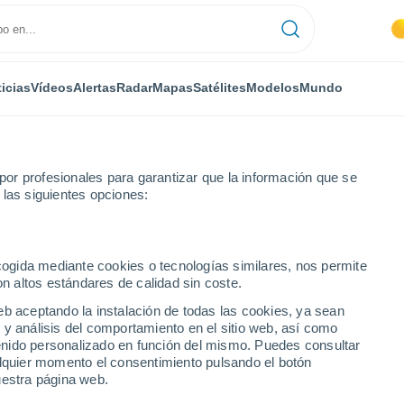
icias
Vídeos
Alertas
Radar
Mapas
Satélites
Modelos
Mundo
or profesionales para garantizar que la información que se
 las siguientes opciones:
ecogida mediante cookies o tecnologías similares, nos permite
on altos estándares de calidad sin coste.
eb aceptando la instalación de todas las cookies, ya sean
 y análisis del comportamiento en el sitio web, así como
...
ntenido personalizado en función del mismo. Puedes consultar
alquier momento el consentimiento pulsando el botón
Por hora
uestra página web.
Intervalos nubosos en las
próximas horas