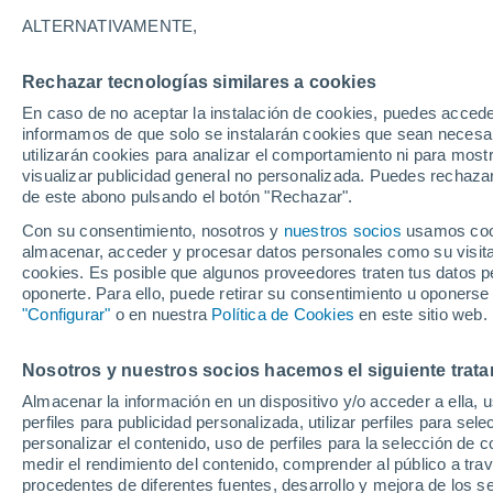
26°
ALTERNATIVAMENTE,
Rechazar tecnologías similares a cookies
Oeste
En caso de no aceptar la instalación de cookies, puedes accede
Sensación de 27°
5
-
22 km/
informamos de que solo se instalarán cookies que sean necesari
utilizarán cookies para analizar el comportamiento ni para most
visualizar publicidad general no personalizada. Puedes rechazar
de este abono pulsando el botón "Rechazar".
Ocio
Gran fiesta gatuna en CDMX: este 9 de agosto
Con su consentimiento, nosotros y
nuestros socios
usamos cooki
el GatoFest, un evento familiar y altruista par
almacenar, acceder y procesar datos personales como su visita e
ayudar
cookies. Es posible que algunos proveedores traten tus datos pe
Clima 1 - 7 días
Por hora
Actualidad
Mapa de nub
oponerte. Para ello, puede retirar su consentimiento u oponerse
"Configurar"
o en nuestra
Política de Cookies
en este sitio web.
Nosotros y nuestros socios hacemos el siguiente trata
Mañana
Lunes
Hoy
Almacenar la información en un dispositivo y/o acceder a ella, 
9 Ago
10 Ago
8 Ago
perfiles para publicidad personalizada, utilizar perfiles para sele
personalizar el contenido, uso de perfiles para la selección de c
medir el rendimiento del contenido, comprender al público a tra
procedentes de diferentes fuentes, desarrollo y mejora de los se
30%
80%