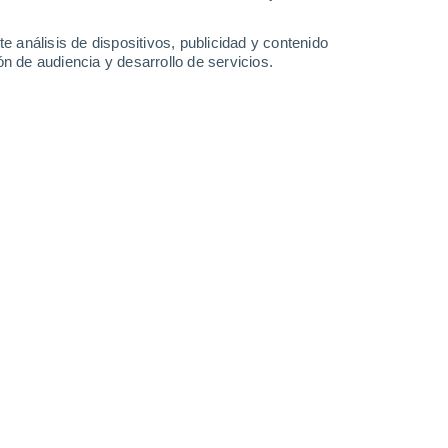
34°
/
17°
37°
/
19°
38°
/
22°
38°
/
21°
e análisis de dispositivos, publicidad y contenido
n de audiencia y desarrollo de servicios.
-
28
km/h
14
-
35
km/h
16
-
38
km/h
16
-
40
km/h
o
Oeste
4 Medio
5
-
22 km/h
FPS:
6-10
Suroeste
5 Medio
2
-
18 km/h
FPS:
6-10
Sureste
7 Alto
2
-
16 km/h
FPS:
15-25
Sureste
8 ¡Muy Alto!
5
-
20 km/h
FPS:
25-50