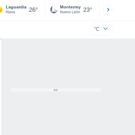
Laguardia
Monterrey
Mexicali
26°
23°
Álava
Nuevo León
Baja C
°C