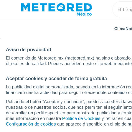
Clima
Not
Aviso de privacidad
El contenido de Meteored.mx (meteored.mx) ha sido elaborado p
ofrece es de calidad. Puedes acceder a este sitio web mediante
Aceptar cookies y acceder de forma gratuita
Inicio
España
País Vasco
Álava
Laguardia
La publicidad digital personalizada, basada en la información r
financiar nuestra actividad para seguir ofreciéndote contenido c
Clima en Laguardia
Pulsando el botón "Aceptar y continuar", puedes acceder a la w
nuestras o de nuestros socios, que nos permiten el seguimiento
11:03
Sábado
desarrollar un perfil específico para mostrarte publicidad y co
más información en nuestra
Política de Cookies
y retirar en cu
Configuración de cookies
que aparece disponible en el pie de n
Soleado