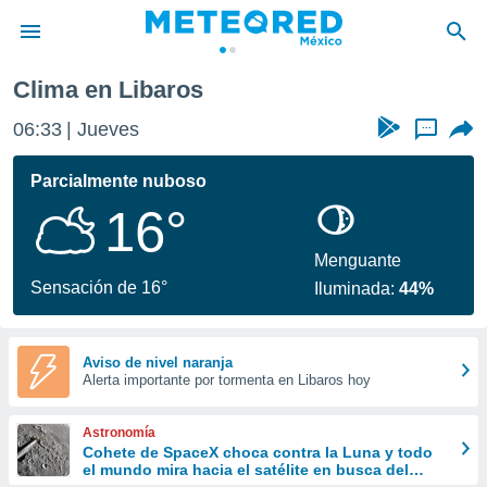
Clima en Libaros
privacidad
06:33
Jueves
...
o de
mx
mx) ha sido
Parcialmente nuboso
or
16°
es para
ue la
 que se
Menguante
e calidad.
Sensación de 16°
Iluminada:
44%
eder a este
ediante las
opciones:
Aviso de nivel naranja
Alerta importante por tormenta en Libaros hoy
ookies y
e forma
Astronomía
d digital
Cohete de SpaceX choca contra la Luna y todo
el mundo mira hacia el satélite en busca del
ada, basada