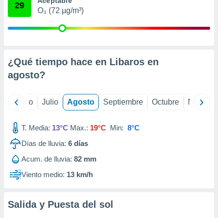
Aceptable
ados con el
29
 seleccionar
O₃ (72 µg/m³)
o.
calización
precisa e
ión mediante
¿Qué tiempo hace en Libaros en
, publicidad
agosto
?
dos,
 publicidad
yo
Junio
Julio
Agosto
Septiembre
Octubre
Noviemb
,
ón de
 desarrollo
T. Media:
13°C
Max.:
19°C
Min:
8°C
s.
Días de lluvia:
6
días
tros 1199
Acum. de lluvia:
82 mm
ios
Viento medio:
13 km/h
Salida y Puesta del sol