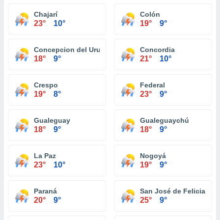
Chajarí
Colón
23°
10°
19°
9°
Concepcion del Uruguay
Concordia
18°
9°
21°
10°
Crespo
Federal
19°
8°
23°
9°
Gualeguay
Gualeguaychú
18°
9°
18°
9°
La Paz
Nogoyá
23°
10°
19°
9°
Paraná
San José de Feliciano
20°
9°
25°
9°