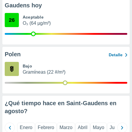
retirar su
Gaudens hoy
ento u
Aceptable
26
 de datos
O₃ (64 µg/m³)
er momento
ic en
o en
 Cookies
en
Polen
eb.
Detalle
Bajo
y
socios
Gramíneas (22 #/m³)
el
to de
la
¿Qué tiempo hace en Saint-Gaudens en
 en un
agosto
?
 y/o acceder
 de datos
ara
Enero
Febrero
Marzo
Abril
Mayo
Junio
Ju
 anuncios