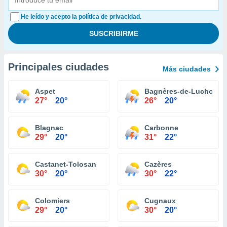
He leído y acepto la política de privacidad.
Principales ciudades
Más ciudades
Aspet
Bagnères-de-Luchon
27°
20°
26°
20°
Blagnac
Carbonne
29°
20°
31°
22°
Castanet-Tolosan
Cazères
30°
20°
30°
22°
Colomiers
Cugnaux
29°
20°
30°
20°