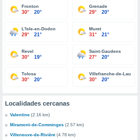
Fronton
Grenade
30°
20°
29°
20°
L'Isle-en-Dodon
Muret
29°
21°
31°
21°
Revel
Saint-Gaudens
30°
19°
27°
20°
Tolosa
Villefranche-de-Lauraga
30°
20°
30°
20°
Localidades cercanas
Valentine
(2.16 km)
Miramont-de-Comminges
(2.57 km)
Villeneuve-de-Rivière
(4.78 km)