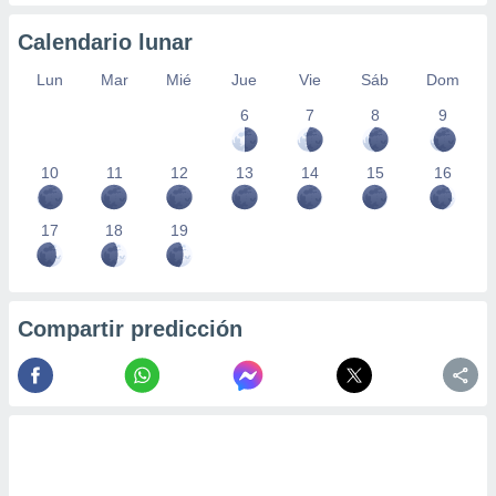
ados con el
 seleccionar
Calendario lunar
o.
calización
Lun
Mar
Mié
Jue
Vie
Sáb
Dom
precisa e
6
7
8
9
ión mediante
, publicidad
10
11
12
13
14
15
16
dos,
 publicidad
17
18
19
,
ón de
 desarrollo
s.
Compartir predicción
tros 1199
ios