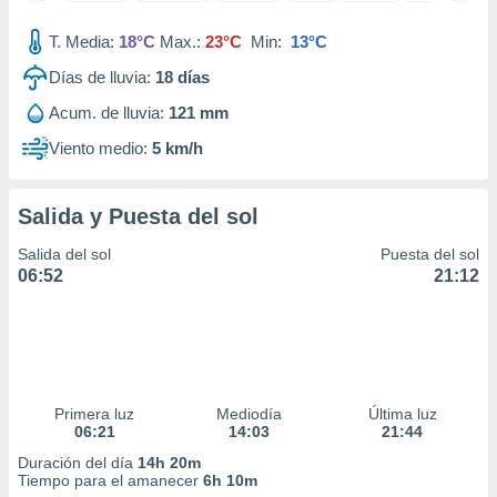
ar perfiles
idad
T. Media:
18°C
Max.:
23°C
Min:
13°C
a, utilizar
Días de lluvia:
18
días
a
 la
Acum. de lluvia:
121 mm
da, crear un
Viento medio:
5 km/h
personalizar
o, uso de
a la
Salida y Puesta del sol
e contenido
do, medir el
Salida del sol
Puesta del sol
 de la
06:52
21:12
medir el
 del
 comprender
 través de
s o a través
nación de
Primera luz
Mediodía
Última luz
edentes de
06:21
14:03
21:44
fuentes,
y mejora de
Duración del día
14h 20m
os, uso de
Tiempo para el amanecer
6h 10m