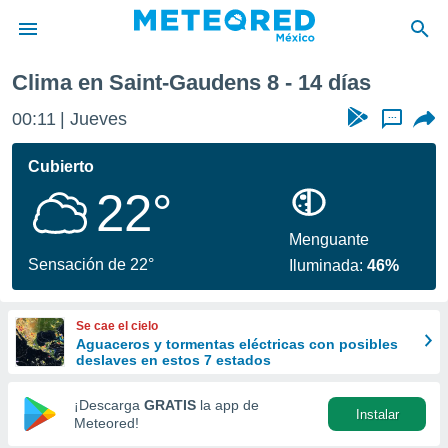
Próxima semana
Clima en Saint-Gaudens 8 - 14 días
privacidad
00:11
Jueves
...
o de
mx
mx) ha sido
Cubierto
or
22°
es para
ue la
 que se
Menguante
e calidad.
Sensación de 22°
Iluminada:
46%
eder a este
ediante las
opciones:
Se cae el cielo
Aguaceros y tormentas eléctricas con posibles
ookies y
deslaves en estos 7 estados
e forma
¡Descarga
GRATIS
la app de
Instalar
d digital
Meteored!
ada, basada