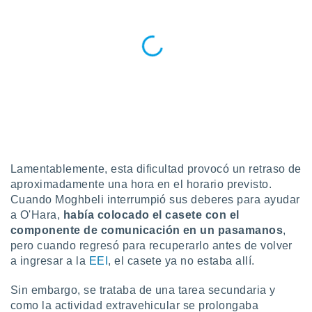
ados con el
 seleccionar
o.
calización
precisa e
ión mediante
, publicidad
dos,
 publicidad
,
ón de
Lamentablemente, esta dificultad provocó un retraso de
 desarrollo
aproximadamente una hora en el horario previsto.
s.
Cuando Moghbeli interrumpió sus deberes para ayudar
a O'Hara,
h
abía colocado el casete con el
tros 1199
componente de comunicación en un pasamanos
,
ios
pero cuando regresó para recuperarlo antes de volver
a ingresar a la
EEI
, el casete ya no estaba allí.
Sin embargo, se trataba de una tarea secundaria y
como la actividad extravehicular se prolongaba