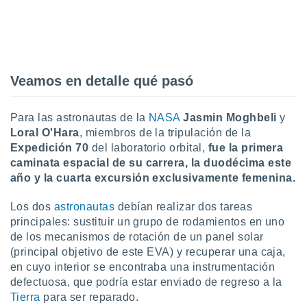
ón de
uedes
uestro sitio
ed.mx. En
te
 de que
Veamos en detalle qué pasó
talarán
e sean
para
Para las astronautas de la
NASA
Jasmin Moghbeli
y
a
Loral O'Hara
, miembros de la tripulación de la
por el sitio
o se
Expedición 70
del laboratorio orbital,
fue la primera
cookies para
caminata espacial de su carrera, la duodécima este
año y la cuarta excursión exclusivamente femenina.
nto ni para
licidad o
Los dos
astronautas
debían realizar dos tareas
principales: sustituir un grupo de rodamientos en uno
ado, aunque
de los mecanismos de rotación de un panel solar
sualizar
general no
(principal objetivo de este EVA) y recuperar una caja,
ada. Puedes
en cuyo interior se encontraba una instrumentación
 instalación
defectuosa, que podría estar enviado de regreso a la
y acceder a
Tierra
para ser reparado.
io web a