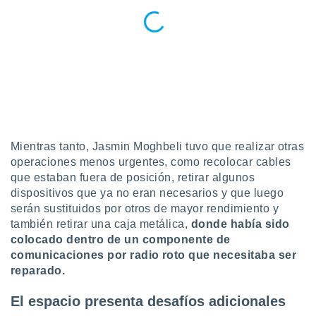
retirar su
ento u
 de datos
er momento
ic en
o en
 Cookies
en
eb.
Mientras tanto, Jasmin Moghbeli tuvo que realizar otras
y
operaciones menos urgentes, como recolocar cables
socios
que estaban fuera de posición, retirar algunos
el
dispositivos que ya no eran necesarios y que luego
serán sustituidos por otros de mayor rendimiento y
to de
también retirar una caja metálica,
donde había sido
colocado dentro de un componente de
la
comunicaciones por radio roto que necesitaba ser
 en un
reparado.
 y/o acceder
 de datos
ara
El espacio presenta desafíos adicionales
 anuncios