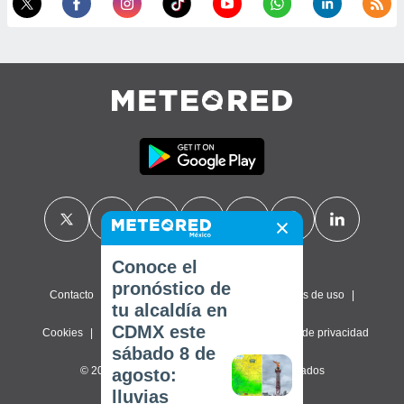
Conoce el
pronóstico de
Contacto
Sobre nosotros
FAQ
Términos de uso
tu alcaldía en
CDMX este
Cookies
Política de privacidad
Configuración de privacidad
sábado 8 de
© 2026 Meteored. Todos los derechos reservados
agosto:
lluvias