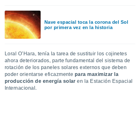
ste abono
 botón
.
Nave espacial toca la corona del Sol
por primera vez en la historia
nto,
cios
kies,
Loral O’Hara, tenía la tarea de sustituir los cojinetes
ores únicos
ahora deteriorados, parte fundamental del sistema de
as similares
rotación de los paneles solares externos que deben
nar,
rocesar
poder orientarse eficazmente
para maximizar la
onales como
producción de energía solar
en la Estación Espacial
 este sitio
Internacional.
recciones IP
ficadores de
 posible
s
 traten tus
nales en
 interés
go a lo que
nerte. Para