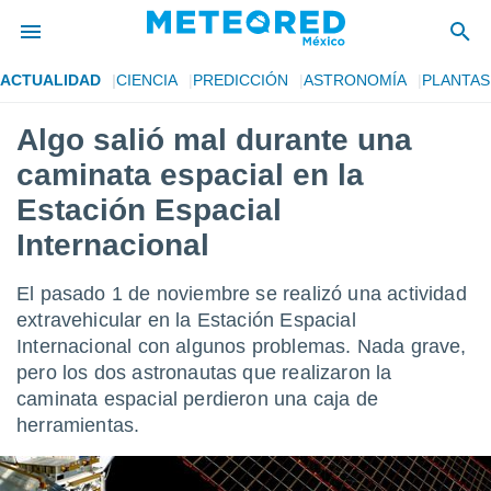
ACTUALIDAD
CIENCIA
PREDICCIÓN
ASTRONOMÍA
PLANTAS
privacidad
Algo salió mal durante una
o de
mx
caminata espacial en la
mx) ha sido
or
Estación Espacial
es para
Internacional
ue la
 que se
e calidad.
El pasado 1 de noviembre se realizó una actividad
eder a este
extravehicular en la Estación Espacial
ediante las
opciones:
Internacional con algunos problemas. Nada grave,
pero los dos astronautas que realizaron la
ookies y
caminata espacial perdieron una caja de
e forma
herramientas.
d digital
ada, basada