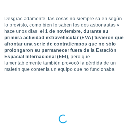
ublicidad y
do en
 mismo.
Desgraciadamente, las cosas no siempre salen según
sultar más
lo previsto, como bien lo saben los dos astronautas y
 en nuestra
hace unos días,
el 1 de noviembre, durante su
 Cookies
y
primera actividad extravehicular (EVA) tuvieron que
ualquier
afrontar una serie de contratiempos que no sólo
prolongaron su permanecer fuera de la Estación
ento
Espacial Internacional (EEI)
, pero que
 botón
ación de
lamentablemente también provocó la pérdida de un
kies
maletín que contenía un equipo que no funcionaba.
 disponible
e nuestra
.
IVAMENTE,
as
 a cookies
 no aceptar