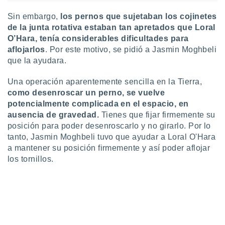
ar perfiles
idad
Sin embargo,
los pernos que sujetaban los cojinetes
a, utilizar
de la junta rotativa estaban tan apretados que Loral
a
O’Hara, tenía considerables dificultades para
 la
aflojarlos
. Por este motivo, se pidió a Jasmin Moghbeli
que la ayudara.
da, crear un
personalizar
Una operación aparentemente sencilla en la Tierra,
o, uso de
a la
como desenroscar un perno, se vuelve
e contenido
potencialmente complicada en el espacio, en
do, medir el
ausencia de gravedad.
Tienes que fijar firmemente su
 de la
posición para poder desenroscarlo y no girarlo. Por lo
medir el
tanto, Jasmin Moghbeli tuvo que ayudar a Loral O'Hara
 del
a mantener su posición firmemente y así poder aflojar
 comprender
los tornillos.
 través de
s o a través
nación de
edentes de
fuentes,
y mejora de
os, uso de