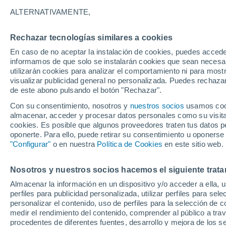
ALTERNATIVAMENTE,
Esta temporada invernal 2023-2024, p
influenza en el sector público en Méx
Rechazar tecnologías similares a cookies
continuación en el siguiente artículo
En caso de no aceptar la instalación de cookies, puedes accede
informamos de que solo se instalarán cookies que sean necesari
utilizarán cookies para analizar el comportamiento ni para most
visualizar publicidad general no personalizada. Puedes rechazar
de este abono pulsando el botón "Rechazar".
Con su consentimiento, nosotros y
nuestros socios
usamos cooki
almacenar, acceder y procesar datos personales como su visita e
cookies. Es posible que algunos proveedores traten tus datos pe
oponerte. Para ello, puede retirar su consentimiento u oponerse
"Configurar"
o en nuestra
Política de Cookies
en este sitio web.
Nosotros y nuestros socios hacemos el siguiente trata
Almacenar la información en un dispositivo y/o acceder a ella, 
perfiles para publicidad personalizada, utilizar perfiles para sele
personalizar el contenido, uso de perfiles para la selección de c
medir el rendimiento del contenido, comprender al público a tra
procedentes de diferentes fuentes, desarrollo y mejora de los se