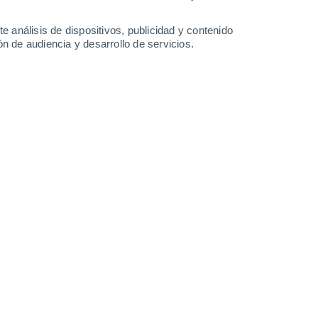
e análisis de dispositivos, publicidad y contenido
n de audiencia y desarrollo de servicios.
co años contra la influenza
21/11/2023 17:00
5 min
ón
contra la influenza en todo el país
, para
un virus que es impredecible
y que puede
spitalizaciones, e incluso llegar al
ialistas insistieron en la relevancia de la