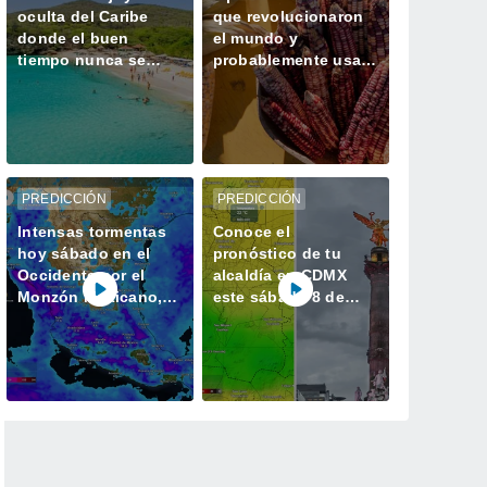
oculta del Caribe
que revolucionaron
donde el buen
el mundo y
tiempo nunca se
probablemente usas
acaba
todos los días
PREDICCIÓN
PREDICCIÓN
Intensas tormentas
Conoce el
hoy sábado en el
pronóstico de tu
Occidente por el
alcaldía en CDMX
Monzón Mexicano,
este sábado 8 de
llegando nueva Onda
agosto: lluvias
Tropical al sur
fuertes refrescarán
las temperaturas