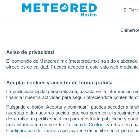
Clima
Not
TODAS
ACTUALIDAD
CIENCIA
PREDICCIÓN
ASTR
Aviso de privacidad
El contenido de Meteored.mx (meteored.mx) ha sido elaborado p
ofrece es de calidad. Puedes acceder a este sitio web mediante
Aceptar cookies y acceder de forma gratuita
La publicidad digital personalizada, basada en la información r
financiar nuestra actividad para seguir ofreciéndote contenido c
Inicio
Noticias
Ciencia
La vacuna de esta tempor
Pulsando el botón "Aceptar y continuar", puedes acceder a la w
nuestras o de nuestros socios, que nos permiten el seguimiento
desarrollar un perfil específico para mostrarte publicidad y co
La vacuna de esta tem
más información en nuestra
Política de Cookies
y retirar en cu
Configuración de cookies
que aparece disponible en el pie de n
contra cuatro virus de