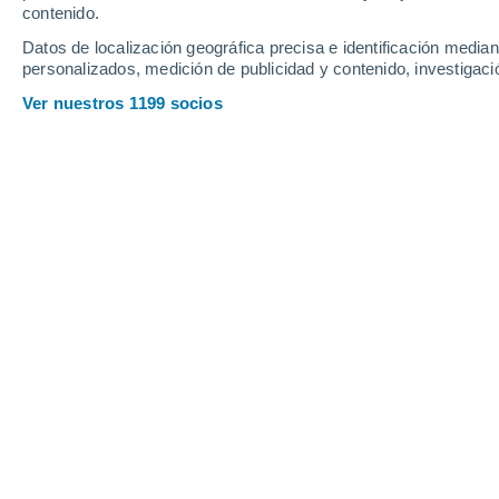
contenido.
Datos de localización geográfica precisa e identificación mediant
personalizados, medición de publicidad y contenido, investigació
Ver nuestros 1199 socios
Llaman a vacunar a los adultos mayores y menores de cin
Rocío López Fonseca
Continúan los esfuerzos de vacunaci
enfrentar la temporada 2023-2024
de 
llegar a complicarse hasta provocar ho
fallecimiento, al provocar
neumonías
.
Ante este escenario, los médicos espec