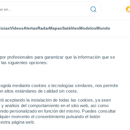
icias
Vídeos
Alertas
Radar
Mapas
Satélites
Modelos
Mundo
ONOMÍA
PLANTAS
TIEMPO LIBRE
or profesionales para garantizar que la información que se
 las siguientes opciones:
ecogida mediante cookies o tecnologías similares, nos permite
on altos estándares de calidad sin coste.
ada invernal protege contra cuatro virus de influenza
eb aceptando la instalación de todas las cookies, ya sean
 y análisis del comportamiento en el sitio web, así como
ntenido personalizado en función del mismo. Puedes consultar
porada invernal protege
alquier momento el consentimiento pulsando el botón
uestra página web.
 influenza