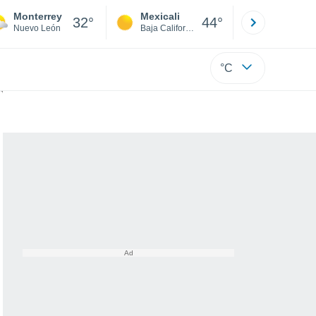
Monterrey
Mexicali
Tijuana
32°
44°
Nuevo León
Baja California
Baja C
°C