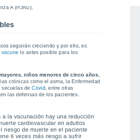
9.6 por ciento corresponde a tipo A sin
uenza A (H3N2).
bles
os seguirán creciendo y por ello, es
e
vacune
lo antes posible para los
 mayores, niños menores de cinco años,
ias crónicas como el asma, la Enfermedad
) secuelas de
Covid
, entre otras
n las defensas de los pacientes.
s a la vacunación hay una reducción
 muerte cardiovascular en adultos
l riesgo de muerte en el paciente
iene 6 veces más riesgo a sufrir