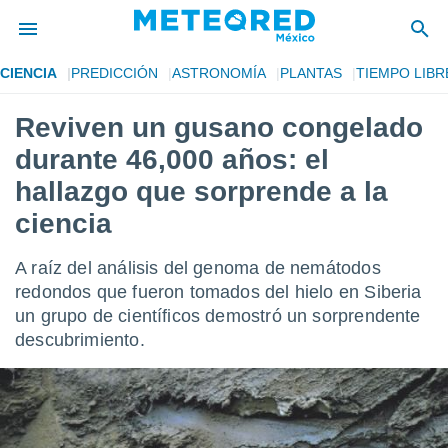
CIENCIA
PREDICCIÓN
ASTRONOMÍA
PLANTAS
TIEMPO LIBR
privacidad
Reviven un gusano congelado
o de
mx
durante 46,000 años: el
mx) ha sido
or
hallazgo que sorprende a la
es para
ciencia
ue la
 que se
e calidad.
A raíz del análisis del genoma de nemátodos
eder a este
redondos que fueron tomados del hielo en Siberia
ediante las
opciones:
un grupo de científicos demostró un sorprendente
descubrimiento.
ookies y
e forma
d digital
ada, basada