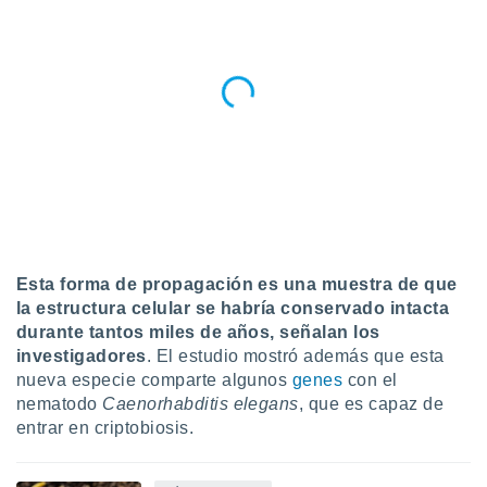
ar perfiles
idad
a, utilizar
a
 la
da, crear un
personalizar
o, uso de
a la
e contenido
do, medir el
 de la
medir el
Esta forma de propagación es una muestra de que
 del
la estructura celular se habría conservado intacta
 comprender
durante tantos miles de años, señalan los
 través de
investigadores
. El estudio mostró además que esta
s o a través
nueva especie comparte algunos
genes
con el
nación de
nematodo
Caenorhabditis elegans
, que es capaz de
edentes de
fuentes,
entrar en criptobiosis.
y mejora de
os, uso de