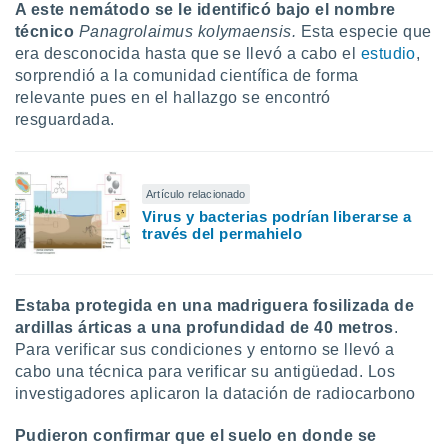
ón de
A este nemátodo se le identificó bajo el nombre
uedes
técnico
Panagrolaimus kolymaensis.
Esta especie que
uestro sitio
era desconocida hasta que se llevó a cabo el
estudio
,
ed.mx. En
sorprendió a la comunidad científica de forma
te
relevante pues en el hallazgo se encontró
 de que
resguardada.
talarán
e sean
para
a
por el sitio
Artículo relacionado
o se
Virus y bacterias podrían liberarse a
través del permahielo
cookies para
nto ni para
licidad o
Estaba protegida en una madriguera fosilizada de
ardillas árticas a una profundidad de 40 metros
.
ado, aunque
sualizar
Para verificar sus condiciones y entorno se llevó a
general no
cabo una técnica para verificar su antigüedad. Los
ada. Puedes
investigadores aplicaron la datación de radiocarbono
 instalación
y acceder a
Pudieron confirmar que el suelo en donde se
io web a