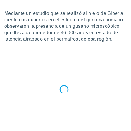
ublicidad y
do en
Mediante un estudio que se realizó al hielo de Siberia,
 mismo.
científicos expertos en el estudio del genoma humano
sultar más
observaron la presencia de un gusano microscópico
 en nuestra
que llevaba alrededor de 46,000 años en estado de
 Cookies
y
latencia atrapado en el permafrost de esa región.
ualquier
ento
 botón
ación de
kies
 disponible
e nuestra
.
IVAMENTE,
as
 a cookies
 no aceptar