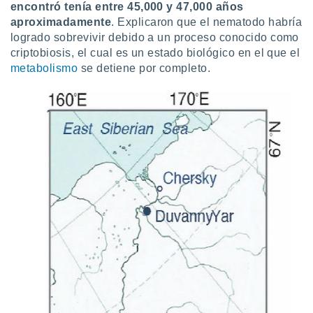
encontró tenía entre 45,000 y 47,000 años
ste abono
aproximadamente
. Explicaron que el nematodo habría
 botón
.
logrado sobrevivir debido a un proceso conocido como
criptobiosis, el cual es un estado biológico en el que el
metabolismo
se detiene por completo.
nto,
cios
kies,
ores únicos
as similares
nar,
rocesar
onales como
 este sitio
recciones IP
ficadores de
 posible
s
 traten tus
nales en
 interés
go a lo que
nerte. Para