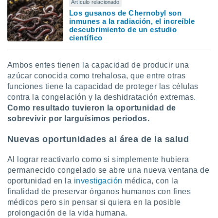
ados con el
Artículo relacionado
 seleccionar
Los gusanos de Chernobyl son
o.
inmunes a la radiación, el increíble
descubrimiento de un estudio
calización
científico
precisa e
ión mediante
Ambos entes tienen la capacidad de producir una
, publicidad
azúcar conocida como trehalosa, que entre otras
funciones tiene la capacidad de proteger las células
dos,
contra la congelación y la deshidratación extremas.
 publicidad
Como resultado tuvieron la oportunidad de
,
ón de
sobrevivir por larguísimos periodos.
 desarrollo
s.
Nuevas oportunidades al área de la salud
tros 1199
Al lograr reactivarlo como si simplemente hubiera
ios
permanecido congelado se abre una nueva ventana de
oportunidad en la
investigación
médica, con la
finalidad de preservar órganos humanos con fines
médicos pero sin pensar si quiera en la posible
prolongación de la vida humana.