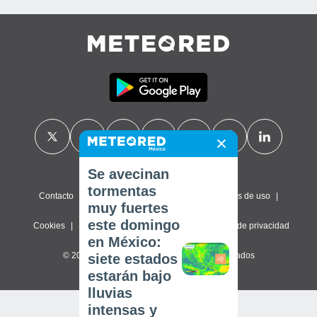
Se avecinan
tormentas
Contacto
Sobre nosotros
FAQ
Términos de uso
muy fuertes
este domingo
Cookies
Política de privacidad
Configuración de privacidad
en México:
© 2026 Meteored. Todos los derechos reservados
siete estados
estarán bajo
lluvias
intensas y