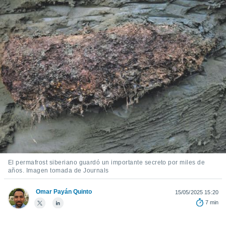
mación
ediante
ecnologías
nos permite
estra
ara seguir
e contenido
ACEPTAR
stándares
Y
sin coste.
CONTINUAR
 botón
continuar",
CONFIGURACIÓN
der a la
ndo la
 de todas
, ya sean
de nuestros
 nos
El permafrost siberiano guardó un importante secreto por miles de
años. Imagen tomada de Journals
 y análisis
tamiento en
Omar Payán Quinto
15/05/2025 15:20
b, así como
7 min
un perfil
para