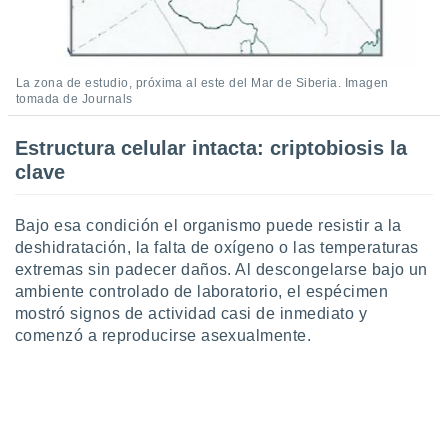
retirar su
ento u
 de datos
La zona de estudio, próxima al este del Mar de Siberia. Imagen
er momento
tomada de Journals
ic en
o en
Estructura celular intacta: criptobiosis la
 Cookies
en
clave
eb.
y
Bajo esa condición el organismo puede resistir a la
socios
deshidratación, la falta de oxígeno o las temperaturas
el
extremas sin padecer daños. Al descongelarse bajo un
ambiente controlado de laboratorio, el espécimen
to de
mostró signos de actividad casi de inmediato y
comenzó a reproducirse asexualmente.
la
 en un
 y/o acceder
 de datos
ara
 anuncios