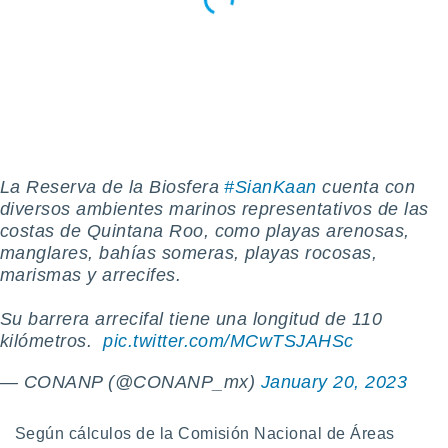
retirar su
ento u
 de datos
er momento
ic en
o en
 Cookies
en
La Reserva de la Biosfera
#SianKaan
cuenta con
eb.
diversos ambientes marinos representativos de las
y
costas de Quintana Roo, como playas arenosas,
socios
manglares, bahías someras, playas rocosas,
el
marismas y arrecifes.
to de
Su barrera arrecifal tiene una longitud de 110
kilómetros. ️
pic.twitter.com/MCwTSJAHSc
la
 en un
— CONANP (@CONANP_mx)
January 20, 2023
 y/o acceder
 de datos
ara
Según cálculos de la Comisión Nacional de Áreas
 anuncios