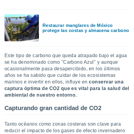
ón de
uedes
uestro sitio
ed.mx. En
te
Restaurar manglares de México
 de que
protege las costas y almacena carbono
talarán
e sean
para
a
Este tipo de carbono que queda atrapado bajo el agua
por el sitio
se ha denominado como "Carbono Azul" y aunque
o se
ocasionalmente pasa desapercibido, en los últimos
cookies para
años se ha sabido que cuidar de los ecosistemas
nto ni para
marinos e invertir en ellos, influye en
conservar una
licidad o
captura óptima de CO2 que es vital para la salud del
ambiental de nuestro entorno.
ado, aunque
sualizar
Capturando gran cantidad de CO2
general no
ada. Puedes
 instalación
Tanto océanos como zonas costeras son clave para
y acceder a
reducir el impacto de los gases de efecto invernadero
io web a