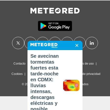
Se avecinan
tormentas
Contacto
Sobre nosotros
FAQ
Términos de uso
fuertes esta
tarde-noche
Cookies
Política de privacidad
Configuración de privacidad
en CDMX:
© 2026 Meteored. Todos los derechos reservados
lluvias
intensas,
descargas
eléctricas y
posible