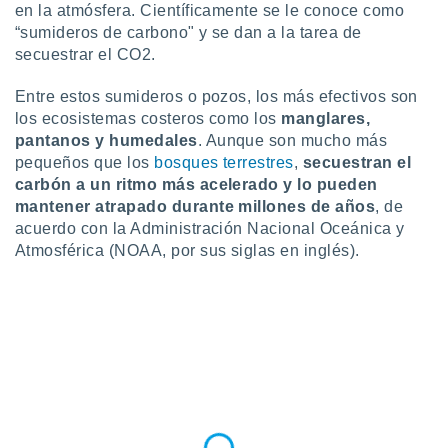
en la atmósfera. Científicamente se le conoce como
ste abono
“sumideros de carbono" y se dan a la tarea de
 botón
.
secuestrar el CO2.
Entre estos sumideros o pozos, los más efectivos son
nto,
los ecosistemas costeros como los
manglares,
cios
pantanos y humedales
. Aunque son mucho más
kies,
pequeños que los
bosques terrestres
,
secuestran el
ores únicos
carbón a un ritmo más acelerado y lo pueden
as similares
mantener atrapado durante millones de años
, de
nar,
acuerdo con la Administración Nacional Oceánica y
rocesar
Atmosférica (NOAA, por sus siglas en inglés).
onales como
 este sitio
recciones IP
ficadores de
 posible
s
 traten tus
nales en
 interés
go a lo que
nerte. Para