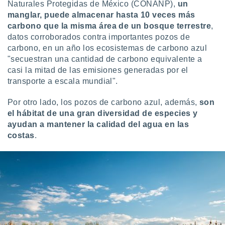
Naturales Protegidas de México (CONANP),
un
ar perfiles
manglar, puede almacenar hasta 10 veces más
idad
a, utilizar
carbono que la misma área de un bosque terrestre
,
a
datos corroborados contra importantes pozos de
 la
carbono, en un año los ecosistemas de carbono azul
"secuestran una cantidad de carbono equivalente a
da, crear un
casi la mitad de las emisiones generadas por el
personalizar
transporte a escala mundial".
o, uso de
a la
e contenido
Por otro lado, los pozos de carbono azul, además,
son
do, medir el
el hábitat de una gran diversidad de especies y
 de la
ayudan a mantener la calidad del agua en las
medir el
costas
.
 del
 comprender
 través de
s o a través
nación de
edentes de
fuentes,
y mejora de
os, uso de