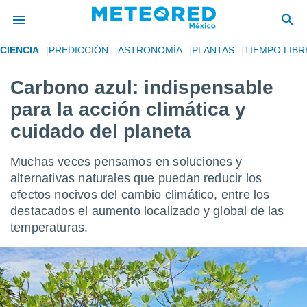
CIENCIA
PREDICCIÓN
ASTRONOMÍA
PLANTAS
TIEMPO LIBR
privacidad
Carbono azul: indispensable
o de
mx
para la acción climática y
mx) ha sido
or
cuidado del planeta
es para
ue la
Muchas veces pensamos en soluciones y
 que se
e calidad.
alternativas naturales que puedan reducir los
eder a este
efectos nocivos del cambio climático, entre los
ediante las
destacados el aumento localizado y global de las
opciones:
temperaturas.
ookies y
e forma
d digital
ada, basada