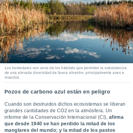
ados con el
 seleccionar
o.
calización
precisa e
ión mediante
, publicidad
dos,
 publicidad
,
Los humedales son unos de los hábitats que permiten la subsistencia
ón de
de una elevada diversidad de fauna silvestre, principalmente aves e
 desarrollo
insectos.
s.
Pozos de carbono azul están en peligro
tros 1199
ios
Cuando son destruidos dichos ecosistemas se liberan
grandes cantidades de CO2 en la atmósfera. Un
informe de la Conservación Internacional (CI),
afirma
que desde 1940 se han perdido la mitad de los
manglares del mundo; y la mitad de los pastos