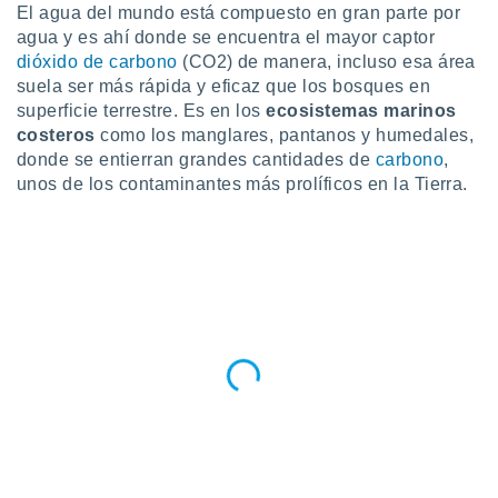
ublicidad y
El agua del mundo está compuesto en gran parte por
agua y es ahí donde se encuentra el mayor captor
do en
dióxido de carbono
(CO2) de manera, incluso esa área
 mismo.
suela ser más rápida y eficaz que los bosques en
sultar más
superficie terrestre. Es en los
ecosistemas marinos
 en nuestra
 Cookies
costeros
y
como los manglares, pantanos y humedales,
ualquier
donde se entierran grandes cantidades de
carbono
,
unos de los contaminantes más prolíficos en la Tierra.
ento
 botón
ación de
kies
 disponible
e nuestra
.
IVAMENTE,
as
 a cookies
 no aceptar