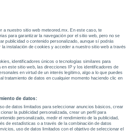
el Ártico central, arrojan cómo la
vorecen un calentamiento localizado que
r a nuestro sitio web meteored.mx. En este caso, te
as para garantizar la navegación por el sitio web, pero no se
esencia de ventiscas de nieve. Conoce más
rar publicidad o contenido personalizado, aunque sí podrás
 la instalación de cookies y acceder a nuestro sitio web a través
es, identificadores únicos o tecnologías similares para
n este sitio web, las direcciones IP y los identificadores de
rsonales en virtud de un interés legítimo, algo a lo que puedes
 al tratamiento de datos en cualquier momento haciendo clic en
miento de datos:
uso de datos limitados para seleccionar anuncios básicos, crear
ccionar la publicidad personalizada, crear un perfil para
ontenido personalizado, medir el rendimiento de la publicidad,
vés de estadísticas o a través de la combinación de datos
rvicios, uso de datos limitados con el objetivo de seleccionar el