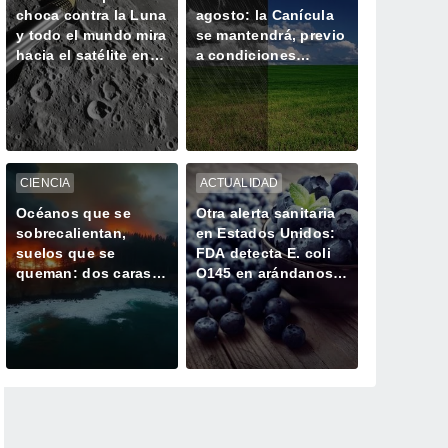
choca contra la Luna
agosto: la Canícula
y todo el mundo mira
se mantendrá, previo
hacia el satélite en
a condiciones
busca del cráter
extremas de lluvias y
ciclones por El Niño
CIENCIA
ACTUALIDAD
Océanos que se
Otra alerta sanitaria
sobrecalientan,
en Estados Unidos:
suelos que se
FDA detecta E. coli
queman: dos caras
O145 en arándanos y
de la misma
bayas mixtas
alteración climática
congeladas de
GreenWise