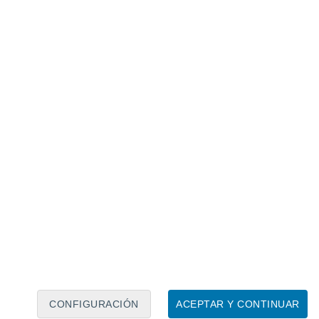
rina (SSA), a partir de la sublimación de partículas
CONFIGURACIÓN
ACEPTAR Y CONTINUAR
ctos climáticos en el Ártico. Fuente: Nature