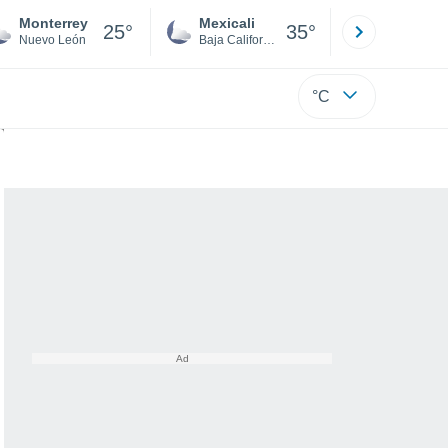
Monterrey
Mexicali
Tijuana
25°
35°
Nuevo León
Baja California
Baja C
°C
cas de nieve