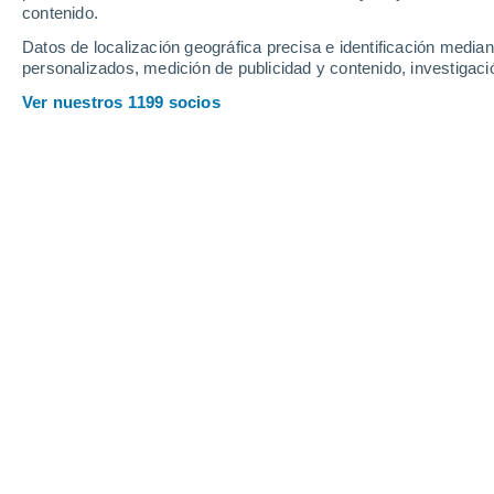
contenido.
Datos de localización geográfica precisa e identificación mediant
personalizados, medición de publicidad y contenido, investigació
Ver nuestros 1199 socios
Los datos fueron recopilados durante la expedición MOS
Úrsula Pamela García
El Ártico
se calienta casi cuatro ve
a través de diversas observaciones h
desempeñan un papel importante en e
saben desde hace mucho tiempo que l