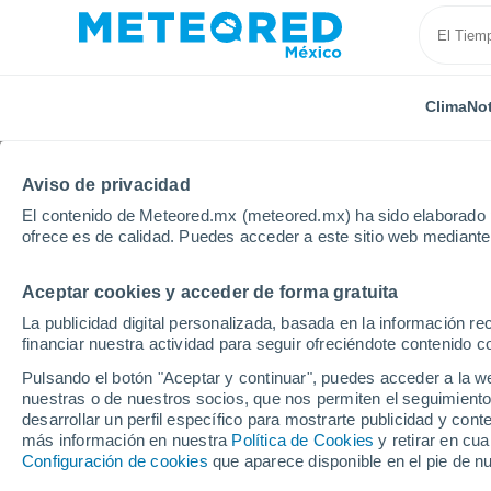
Clima
Not
TODAS
ACTUALIDAD
CIENCIA
PREDICCIÓN
ASTR
Aviso de privacidad
El contenido de Meteored.mx (meteored.mx) ha sido elaborado p
ofrece es de calidad. Puedes acceder a este sitio web mediante
Aceptar cookies y acceder de forma gratuita
La publicidad digital personalizada, basada en la información r
financiar nuestra actividad para seguir ofreciéndote contenido c
Inicio
Noticias
Ciencia
Calentamiento del Ártico
Pulsando el botón "Aceptar y continuar", puedes acceder a la w
nuestras o de nuestros socios, que nos permiten el seguimiento
desarrollar un perfil específico para mostrarte publicidad y co
Calentamiento del Árt
más información en nuestra
Política de Cookies
y retirar en cu
Configuración de cookies
que aparece disponible en el pie de n
aerosoles de sal mari