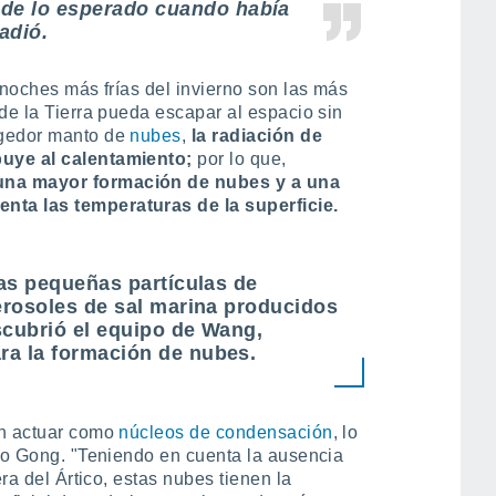
 de lo esperado cuando había
adió.
 noches más frías del invierno son las más
de la Tierra pueda escapar al espacio sin
ogedor manto de
nubes
,
la radiación de
buye al calentamiento;
por lo que,
una mayor formación de nubes y a una
nta las temperaturas de la superficie.
las pequeñas partículas de
aerosoles de sal marina producidos
scubrió el equipo de Wang,
ra la formación de nubes.
en actuar como
núcleos de condensación
, lo
ijo Gong. "Teniendo en cuenta la ausencia
era del Ártico, estas nubes tienen la