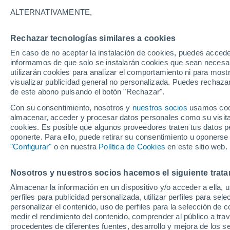
ventiscas de nieve
ALTERNATIVAMENTE,
Observaciones de una investigación en 
Rechazar tecnologías similares a cookies
abundante producción de aerosoles fa
En caso de no aceptar la instalación de cookies, puedes accede
informamos de que solo se instalarán cookies que sean necesari
se asocia sistemáticamente con la pr
utilizarán cookies para analizar el comportamiento ni para most
sobre esto, a continuación.
visualizar publicidad general no personalizada. Puedes rechazar
de este abono pulsando el botón "Rechazar".
Con su consentimiento, nosotros y
nuestros socios
usamos cooki
almacenar, acceder y procesar datos personales como su visita e
cookies. Es posible que algunos proveedores traten tus datos pe
oponerte. Para ello, puede retirar su consentimiento u oponerse
"Configurar"
o en nuestra
Política de Cookies
en este sitio web.
Nosotros y nuestros socios hacemos el siguiente trata
Almacenar la información en un dispositivo y/o acceder a ella, 
perfiles para publicidad personalizada, utilizar perfiles para sele
personalizar el contenido, uso de perfiles para la selección de c
medir el rendimiento del contenido, comprender al público a tra
procedentes de diferentes fuentes, desarrollo y mejora de los se