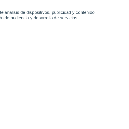
e análisis de dispositivos, publicidad y contenido
n de audiencia y desarrollo de servicios.
AiC. Fotografía: MOSAiC/Christian Rohleder
06/09/2023 18:00
8 min
ces más rápido que el promedio mundial,
y
an determinado que los aerosoles
se calentamiento. Los investigadores
os contaminantes de otras regiones