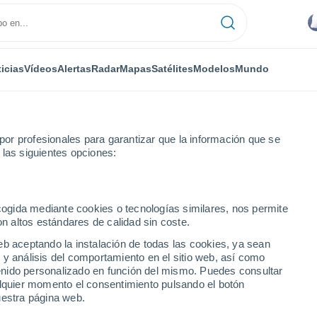
icias
Vídeos
Alertas
Radar
Mapas
Satélites
Modelos
Mundo
ONOMÍA
PLANTAS
TIEMPO LIBRE
or profesionales para garantizar que la información que se
 las siguientes opciones:
ecogida mediante cookies o tecnologías similares, nos permite
on altos estándares de calidad sin coste.
: causado también por aerosoles de sal marina provenientes de ventis
eb aceptando la instalación de todas las cookies, ya sean
 y análisis del comportamiento en el sitio web, así como
ntenido personalizado en función del mismo. Puedes consultar
ico: causado también por
alquier momento el consentimiento pulsando el botón
uestra página web.
na provenientes de