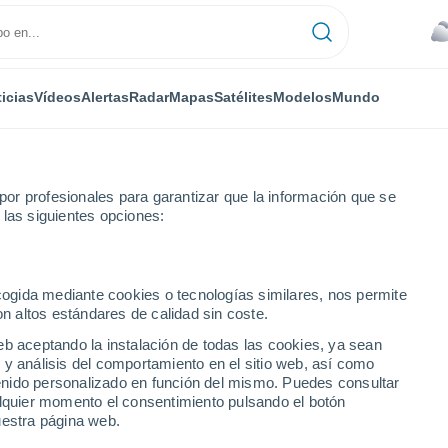
icias
Vídeos
Alertas
Radar
Mapas
Satélites
Modelos
Mundo
or profesionales para garantizar que la información que se
 las siguientes opciones:
ecogida mediante cookies o tecnologías similares, nos permite
on altos estándares de calidad sin coste.
eb aceptando la instalación de todas las cookies, ya sean
 y análisis del comportamiento en el sitio web, así como
...
ntenido personalizado en función del mismo. Puedes consultar
alquier momento el consentimiento pulsando el botón
Por hora
uestra página web.
Cielos nubosos en las próximas
horas