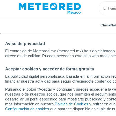
Clima
Not
Aviso de privacidad
El contenido de Meteored.mx (meteored.mx) ha sido elaborado p
ofrece es de calidad. Puedes acceder a este sitio web mediante
Aceptar cookies y acceder de forma gratuita
Inicio
Alemania
Schleswig-Holstein
Eckernförde
La publicidad digital personalizada, basada en la información r
financiar nuestra actividad para seguir ofreciéndote contenido c
Clima en Eckernförde
Pulsando el botón "Aceptar y continuar", puedes acceder a la w
nuestras o de nuestros socios, que nos permiten el seguimiento
05:33
Viernes
desarrollar un perfil específico para mostrarte publicidad y co
más información en nuestra
Política de Cookies
y retirar en cu
Configuración de cookies
que aparece disponible en el pie de n
Cubierto