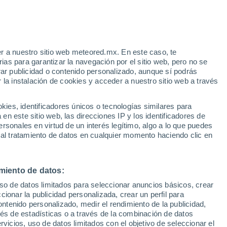
r a nuestro sitio web meteored.mx. En este caso, te
/h
as para garantizar la navegación por el sitio web, pero no se
rar publicidad o contenido personalizado, aunque sí podrás
 la instalación de cookies y acceder a nuestro sitio web a través
 de
es, identificadores únicos o tecnologías similares para
les
n este sitio web, las direcciones IP y los identificadores de
rsonales en virtud de un interés legítimo, algo a lo que puedes
a
Radar de lluvia
Satélites
Modelos
 al tratamiento de datos en cualquier momento haciendo clic en
miento de datos:
Lunes
Martes
Miércoles
Jueves
uso de datos limitados para seleccionar anuncios básicos, crear
10 Ago
11 Ago
12 Ago
13 Ago
ccionar la publicidad personalizada, crear un perfil para
ontenido personalizado, medir el rendimiento de la publicidad,
vés de estadísticas o a través de la combinación de datos
rvicios, uso de datos limitados con el objetivo de seleccionar el
70%