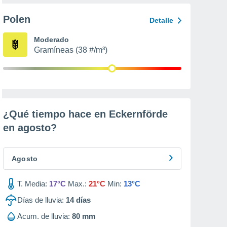
Polen
Detalle
Moderado
Gramíneas (38 #/m³)
¿Qué tiempo hace en Eckernförde
en
agosto
?
Agosto
T. Media:
17°C
Max.:
21°C
Min:
13°C
Días de lluvia:
14
días
Acum. de lluvia:
80 mm