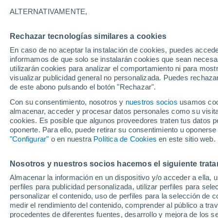
14°
ALTERNATIVAMENTE,
Rechazar tecnologías similares a cookies
Oeste
En caso de no aceptar la instalación de cookies, puedes accede
Sensación de 14°
15
-
27 km
informamos de que solo se instalarán cookies que sean necesari
utilizarán cookies para analizar el comportamiento ni para most
visualizar publicidad general no personalizada. Puedes rechazar
de este abono pulsando el botón "Rechazar".
Última hora
Claudia Sheinbaum arranca la mayor jornada
Con su consentimiento, nosotros y
nuestros socios
usamos cooki
reforestación de México: 6.6 millones de árbo
almacenar, acceder y procesar datos personales como su visita e
este 9 de agosto
cookies. Es posible que algunos proveedores traten tus datos pe
Clima 1 - 7 días
Por hora
Actualidad
Mapa de lluvi
oponerte. Para ello, puede retirar su consentimiento u oponerse
"Configurar"
o en nuestra
Política de Cookies
en este sitio web.
Nosotros y nuestros socios hacemos el siguiente trata
Mañana
Domingo
Hoy
Almacenar la información en un dispositivo y/o acceder a ella, 
8 Ago
9 Ago
7 Ago
perfiles para publicidad personalizada, utilizar perfiles para sele
personalizar el contenido, uso de perfiles para la selección de c
medir el rendimiento del contenido, comprender al público a tra
procedentes de diferentes fuentes, desarrollo y mejora de los se