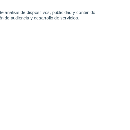
3.4 mm
20°
/
14°
18°
/
12°
20°
/
10°
28°
/
13°
e análisis de dispositivos, publicidad y contenido
n de audiencia y desarrollo de servicios.
-
43
km/h
20
-
39
km/h
9
-
21
km/h
15
-
32
km/h
sto
Oeste
0 Bajo
15
-
27 km/h
FPS:
no
Oeste
0 Bajo
14
-
27 km/h
FPS:
no
uboso
Oeste
0 Bajo
13
-
26 km/h
FPS:
no
uboso
Oeste
1 Bajo
20
-
37 km/h
FPS:
no