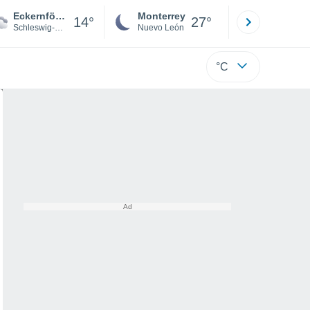
Eckernförde
Monterrey
Mexicali
14°
27°
Schleswig-Holstein
Nuevo León
Baja C
°C