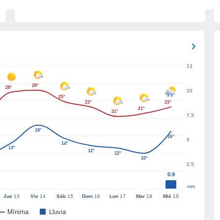
13
28°
28°
10
25°
23°
23°
21°
21°
7.5
18°
16°
5
14°
13°
12°
12°
10°
2.5
0.9
mm
Jue
13
Vie
14
Sáb
15
Dom
16
Lun
17
Mar
18
Mié
19
Mínima
Lluvia