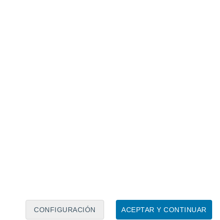
Calendario lunar
Lun
Mar
Mié
Jue
Vie
Sáb
Dom
7
8
9
10
11
12
13
14
15
16
17
18
19
20
CONFIGURACIÓN
ACEPTAR Y CONTINUAR