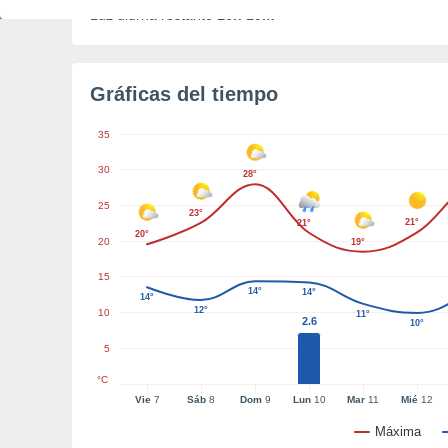
Luz diurna restante
16h 19m
Gráficas del tiempo
35
30
28°
25
23°
21°
21°
20°
20
19°
15
14°
14°
14°
12°
10
11°
2.6
10°
5
°C
Vie
7
Sáb
8
Dom
9
Lun
10
Mar
11
Mié
12
Máxima