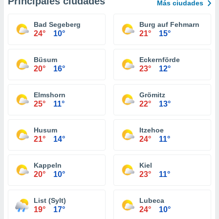
Principales ciudades
Más ciudades
Bad Segeberg
Burg auf Fehmarn
24°
10°
21°
15°
Büsum
Eckernförde
20°
16°
23°
12°
Elmshorn
Grömitz
25°
11°
22°
13°
Husum
Itzehoe
21°
14°
24°
11°
Kappeln
Kiel
20°
10°
23°
11°
List (Sylt)
Lubeca
19°
17°
24°
10°