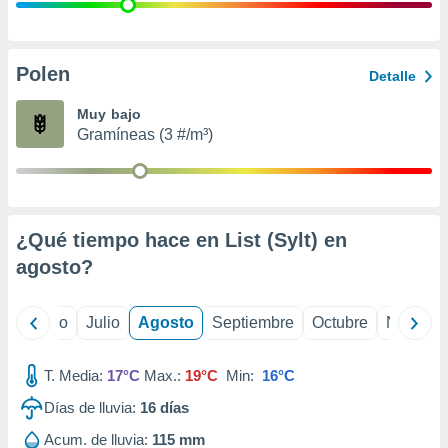
ados con el
 seleccionar
o.
calización
Polen
Detalle
precisa e
ión mediante
Muy bajo
Gramíneas (3 #/m³)
, publicidad
dos,
 publicidad
,
¿Qué tiempo hace en List (Sylt) en
ón de
 desarrollo
agosto
?
s.
tros 1199
yo
Junio
Julio
Agosto
Septiembre
Octubre
Noviemb
ios
T. Media:
17°C
Max.:
19°C
Min:
16°C
Días de lluvia:
16
días
Acum. de lluvia:
115 mm