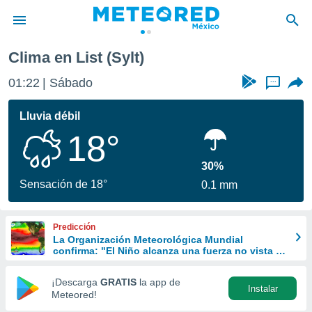
Clima en List (Sylt)
privacidad
01:22
Sábado
...
o de
mx
mx) ha sido
Lluvia débil
or
18°
es para
ue la
 que se
30%
e calidad.
Sensación de 18°
0.1 mm
eder a este
ediante las
opciones:
Predicción
La Organización Meteorológica Mundial
ookies y
confirma: "El Niño alcanza una fuerza no vista en
e forma
años"
¡Descarga
GRATIS
la app de
Instalar
d digital
Meteored!
ada, basada