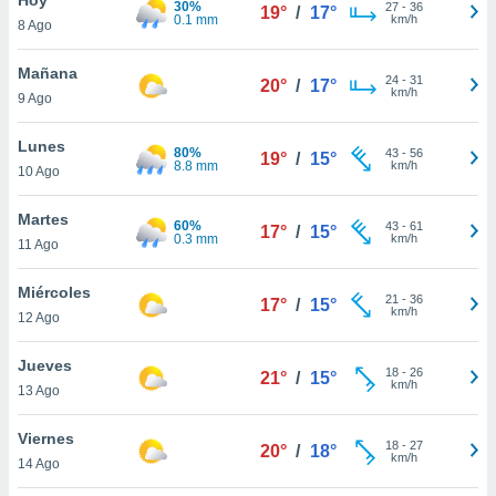
30%
ublicidad y
27
-
36
19°
/
17°
0.1 mm
km/h
8 Ago
do en
 mismo.
Mañana
24
-
31
20°
/
17°
sultar más
km/h
9 Ago
 en nuestra
 Cookies
y
Lunes
80%
43
-
56
ualquier
19°
/
15°
8.8 mm
km/h
10 Ago
ento
 botón
Martes
60%
43
-
61
17°
/
15°
ación de
0.3 mm
km/h
11 Ago
kies
 disponible
Miércoles
21
-
36
e nuestra
17°
/
15°
km/h
12 Ago
.
Jueves
IVAMENTE,
18
-
26
21°
/
15°
km/h
13 Ago
as
Viernes
18
-
27
20°
/
18°
 a cookies
km/h
14 Ago
 no aceptar