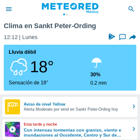
Clima en Sankt Peter-Ording
privacidad
12:12
Lunes
...
o de
mx
mx) ha sido
Lluvia débil
or
18°
es para
ue la
 que se
30%
e calidad.
Sensación de 18°
0.2 mm
eder a este
ediante las
opciones:
Aviso de nivel Yellow
Alerta Moderate por wind en Sankt Peter-Ording hoy
ookies y
e forma
Esta tarde y noche
d digital
Con intensas tormentas con granizo, viento e
inundaciones al Occidente, Centro y Sur de
ada, basada