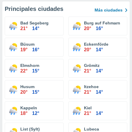
Principales ciudades
Más ciudades
Bad Segeberg
Burg auf Fehmarn
21°
14°
20°
16°
Büsum
Eckernförde
19°
16°
20°
14°
Elmshorn
Grömitz
22°
15°
21°
14°
Husum
Itzehoe
20°
15°
21°
14°
Kappeln
Kiel
18°
12°
21°
14°
List (Sylt)
Lubeca