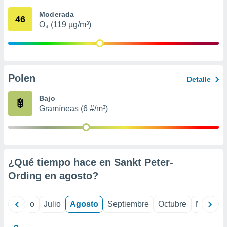
ados con el
 seleccionar
Moderada
46
o.
O₃ (119 µg/m³)
calización
precisa e
ión mediante
, publicidad
Polen
Detalle
dos,
Bajo
 publicidad
Gramíneas (6 #/m³)
,
ón de
 desarrollo
s.
tros 1199
¿Qué tiempo hace en Sankt Peter-
ios
Ording en
agosto
?
yo
Junio
Julio
Agosto
Septiembre
Octubre
Noviemb