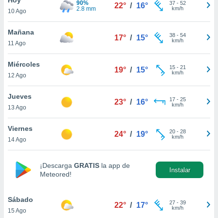
90%
ublicidad y
37
-
52
22°
/
16°
2.8 mm
km/h
10 Ago
do en
 mismo.
Mañana
38
-
54
17°
/
15°
sultar más
km/h
11 Ago
 en nuestra
 Cookies
y
Miércoles
15
-
21
ualquier
19°
/
15°
km/h
12 Ago
ento
 botón
Jueves
17
-
25
23°
/
16°
ación de
km/h
13 Ago
kies
 disponible
Viernes
20
-
28
e nuestra
24°
/
19°
km/h
14 Ago
.
IVAMENTE,
¡Descarga
GRATIS
la app de
Instalar
Meteored!
as
 a cookies
Sábado
27
-
39
22°
/
17°
km/h
15 Ago
 no aceptar