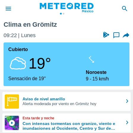
Clima en Grömitz
privacidad
09:22
Lunes
...
o de
mx
mx) ha sido
Cubierto
or
19°
es para
ue la
 que se
Noroeste
e calidad.
Sensación de 19°
9
15 km/h
eder a este
ediante las
opciones:
Aviso de nivel amarillo
Alerta moderada por viento en Grömitz hoy
ookies y
e forma
Esta tarde y noche
d digital
Con intensas tormentas con granizo, viento e
inundaciones al Occidente, Centro y Sur de
ada, basada