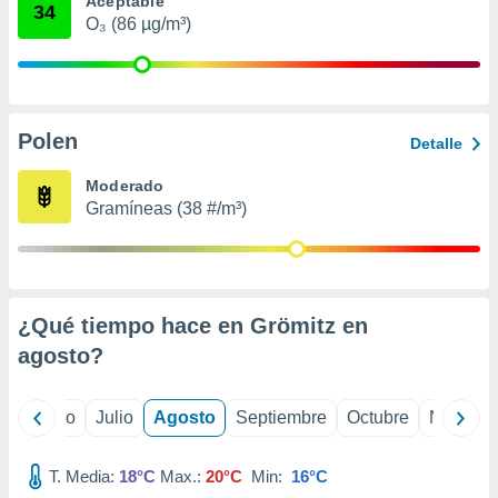
Aceptable
ados con el
34
 seleccionar
O₃ (86 µg/m³)
o.
calización
precisa e
ión mediante
Polen
Detalle
, publicidad
Moderado
dos,
Gramíneas (38 #/m³)
 publicidad
,
ón de
 desarrollo
s.
¿Qué tiempo hace en Grömitz en
tros 1199
agosto
?
ios
yo
Junio
Julio
Agosto
Septiembre
Octubre
Noviemb
T. Media:
18°C
Max.:
20°C
Min:
16°C