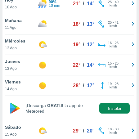
90%
ublicidad y
25
-
40
21°
/
14°
10 mm
km/h
10 Ago
do en
 mismo.
Mañana
25
-
41
18°
/
13°
sultar más
km/h
11 Ago
 en nuestra
 Cookies
y
Miércoles
16
-
26
ualquier
19°
/
12°
km/h
12 Ago
ento
 botón
Jueves
15
-
25
22°
/
14°
ación de
km/h
13 Ago
kies
 disponible
Viernes
19
-
28
e nuestra
28°
/
17°
km/h
14 Ago
.
IVAMENTE,
¡Descarga
GRATIS
la app de
Instalar
Meteored!
as
 a cookies
Sábado
18
-
30
29°
/
20°
km/h
15 Ago
 no aceptar