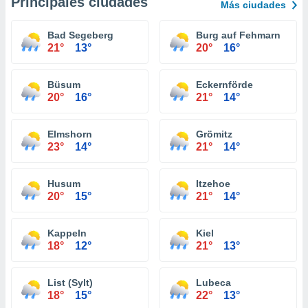
Principales ciudades
Más ciudades
Bad Segeberg
Burg auf Fehmarn
21°
13°
20°
16°
Büsum
Eckernförde
20°
16°
21°
14°
Elmshorn
Grömitz
23°
14°
21°
14°
Husum
Itzehoe
20°
15°
21°
14°
Kappeln
Kiel
18°
12°
21°
13°
List (Sylt)
Lubeca
18°
15°
22°
13°