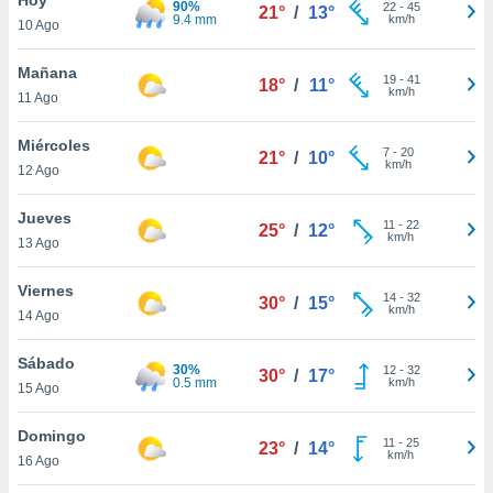
90%
ublicidad y
22
-
45
21°
/
13°
9.4 mm
km/h
10 Ago
do en
 mismo.
Mañana
19
-
41
18°
/
11°
sultar más
km/h
11 Ago
 en nuestra
 Cookies
y
Miércoles
7
-
20
ualquier
21°
/
10°
km/h
12 Ago
ento
 botón
Jueves
11
-
22
25°
/
12°
ación de
km/h
13 Ago
kies
 disponible
Viernes
14
-
32
e nuestra
30°
/
15°
km/h
14 Ago
.
Sábado
IVAMENTE,
30%
12
-
32
30°
/
17°
0.5 mm
km/h
15 Ago
as
Domingo
11
-
25
23°
/
14°
 a cookies
km/h
16 Ago
 no aceptar