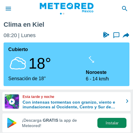
Clima en Kiel
privacidad
08:20
Lunes
...
o de
mx
mx) ha sido
Cubierto
or
18°
es para
ue la
 que se
Noroeste
e calidad.
Sensación de 18°
6
14 km/h
eder a este
ediante las
opciones:
Esta tarde y noche
Con intensas tormentas con granizo, viento e
ookies y
inundaciones al Occidente, Centro y Sur de
e forma
México
¡Descarga
GRATIS
la app de
Instalar
d digital
Meteored!
ada, basada