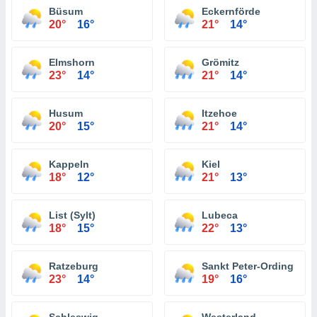
Büsum
Eckernförde
20°
16°
21°
14°
Elmshorn
Grömitz
23°
14°
21°
14°
Husum
Itzehoe
20°
15°
21°
14°
Kappeln
Kiel
18°
12°
21°
13°
List (Sylt)
Lubeca
18°
15°
22°
13°
Ratzeburg
Sankt Peter-Ording
23°
14°
19°
16°