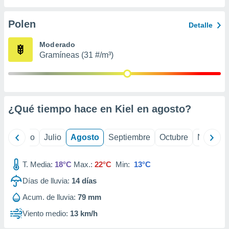
ados con el
 seleccionar
o.
Polen
Detalle
calización
Moderado
precisa e
Gramíneas (31 #/m³)
ión mediante
, publicidad
dos,
 publicidad
¿Qué tiempo hace en Kiel en
agosto
?
,
ón de
 desarrollo
yo
Junio
Julio
Agosto
Septiembre
Octubre
Noviemb
s.
tros 1199
T. Media:
18°C
Max.:
22°C
Min:
13°C
ios
Días de lluvia:
14
días
Acum. de lluvia:
79 mm
Viento medio:
13 km/h