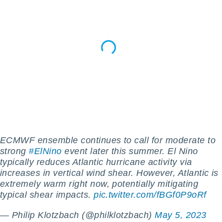
retirar su
ento u
 de datos
er momento
ic en
o en
 Cookies
en
eb.
y
socios
el
ECMWF ensemble continues to call for moderate to
to de
strong
#ElNino
event later this summer. El Nino
typically reduces Atlantic hurricane activity via
la
increases in vertical wind shear. However, Atlantic is
 en un
extremely warm right now, potentially mitigating
 y/o acceder
typical shear impacts.
pic.twitter.com/fBGf0P9oRf
 de datos
ara
— Philip Klotzbach (@philklotzbach)
May 5, 2023
 anuncios