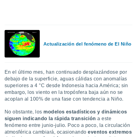
ón de
uedes
uestro sitio
ed.mx. En
te
 de que
talarán
e sean
Actualización del fenómeno de El Niño
para
a
por el sitio
o se
cookies para
En el último mes, han continuado desplazándose por
debajo de la superficie, aguas cálidas con anomalías
nto ni para
superiores a 4 °C desde Indonesia hacia América; sin
licidad o
embargo, los viento en la tropósfera baja aún no se
acoplan al 100% de una fase con tendencia a Niño.
ado, aunque
sualizar
No obstante, los
modelos estadísticos y dinámicos
general no
ada. Puedes
siguen indicando la rápida transición
a este
 instalación
fenómeno entre junio-julio. Poco a poco, la circulación
y acceder a
atmosférica cambiará, ocasionando
eventos extremos
io web a