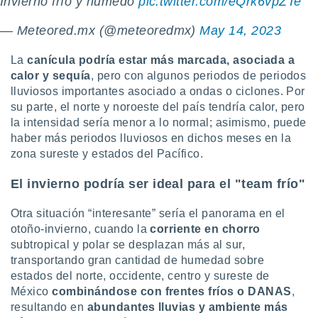
Invierno frío y húmedo
pic.twitter.com/eQrk6vpZTe
— Meteored.mx (@meteoredmx)
May 14, 2023
La
canícula podría estar más marcada, asociada a
calor y sequía
, pero con algunos periodos de periodos
lluviosos importantes asociado a ondas o ciclones. Por
su parte, el norte y noroeste del país tendría calor, pero
la intensidad sería menor a lo normal; asimismo, puede
haber más periodos lluviosos en dichos meses en la
zona sureste y estados del Pacífico.
El invierno podría ser ideal para el "team frío"
Otra situación “interesante” sería el panorama en el
otoño-invierno, cuando la
corriente en chorro
subtropical y polar se desplazan más al sur,
transportando gran cantidad de humedad sobre
estados del norte, occidente, centro y sureste de
México
combinándose con frentes fríos o DANAS
,
resultando en
abundantes lluvias y ambiente más