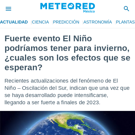
ACTUALIDAD
CIENCIA
PREDICCIÓN
ASTRONOMÍA
PLANTAS
privacidad
Fuerte evento El Niño
o de
mx
podríamos tener para invierno,
mx) ha sido
or
¿cuales son los efectos que se
es para
esperan?
ue la
 que se
e calidad.
Recientes actualizaciones del fenómeno de El
eder a este
Niño – Oscilación del Sur, indican que una vez que
ediante las
opciones:
se haya desarrollado puede intensificarse,
llegando a ser fuerte a finales de 2023.
ookies y
e forma
d digital
ada, basada