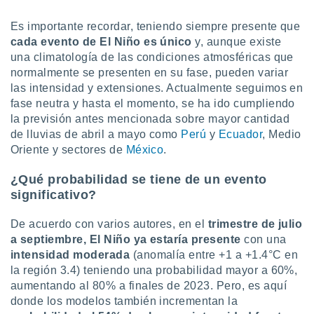
ar perfiles
idad
Es importante recordar, teniendo siempre presente que
a, utilizar
cada evento de El Niño es único
y, aunque existe
a
una climatología de las condiciones atmosféricas que
 la
normalmente se presenten en su fase, pueden variar
las intensidad y extensiones. Actualmente seguimos en
da, crear un
personalizar
fase neutra y hasta el momento, se ha ido cumpliendo
o, uso de
la previsión antes mencionada sobre mayor cantidad
a la
de lluvias de abril a mayo como
Perú
y
Ecuador
, Medio
e contenido
Oriente y sectores de
México
.
do, medir el
 de la
¿Qué probabilidad se tiene de un evento
medir el
significativo?
 del
 comprender
 través de
De acuerdo con varios autores, en el
trimestre de julio
s o a través
a septiembre, El Niño ya estaría presente
con una
nación de
intensidad moderada
(anomalía entre +1 a +1.4°C en
edentes de
la región 3.4) teniendo una probabilidad mayor a 60%,
fuentes,
aumentando al 80% a finales de 2023. Pero, es aquí
y mejora de
donde los modelos también incrementan la
os, uso de