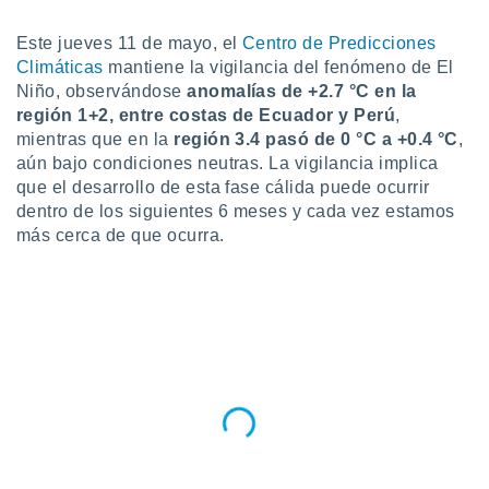
ublicidad y
Este jueves 11 de mayo, el
Centro de Predicciones
do en
Climáticas
mantiene la vigilancia del fenómeno de El
 mismo.
sultar más
Niño, observándose
anomalías de +2.7 °C en la
 en nuestra
región 1+2, entre costas de Ecuador y Perú
,
 Cookies
y
mientras que en la
región 3.4 pasó de 0 °C a +0.4 °C
,
ualquier
aún bajo condiciones neutras. La vigilancia implica
que el desarrollo de esta fase cálida puede ocurrir
ento
dentro de los siguientes 6 meses y cada vez estamos
 botón
más cerca de que ocurra.
ación de
kies
 disponible
e nuestra
.
IVAMENTE,
as
 a cookies
 no aceptar