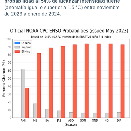
ados con el
probabilidad al 54% de alcanzar intensidad fuerte
 seleccionar
(anomalía igual o superior a 1.5 °C) entre noviembre
o.
de 2023 a enero de 2024.
calización
precisa e
ión mediante
, publicidad
dos,
 publicidad
,
ón de
 desarrollo
s.
tros 1199
ios