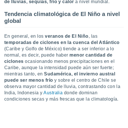
de lluvias, sequías, frío y calor
a nivel mundial.
ste abono
 botón
Tendencia climatológica de El Niño a nivel
.
global
nto,
En general, en los
veranos de El Niño
, las
cios
temporadas de ciclones en la cuenca del Atlántico
kies,
(Caribe y Golfo de México) tiende a ser inferior a lo
ores únicos
normal, es decir, puede haber
menor cantidad de
as similares
ciclones
ocasionando menos precipitaciones en el
nar,
rocesar
Caribe, aunque la intensidad puede aún ser fuerte;
onales como
mientras tanto, en
Sudamérica, el invierno austral
 este sitio
puede ser menos frío
y sobre el centro de Chile se
recciones IP
observa mayor cantidad de lluvia, contrastando con la
ficadores de
India, Indonesia y
Australia
donde dominan
 posible
condiciones secas y más frescas que la climatología.
s
 traten tus
nales en
 interés
go a lo que
nerte. Para