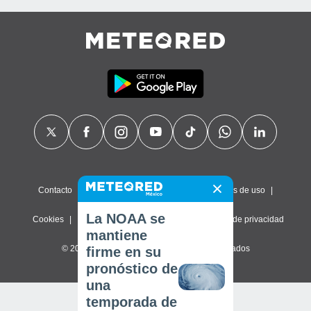
Contacto
Sobre nosotros
FAQ
Términos de uso
La NOAA se
Cookies
Política de privacidad
Configuración de privacidad
mantiene
© 2026 Meteored. Todos los derechos reservados
firme en su
pronóstico de
una
temporada de