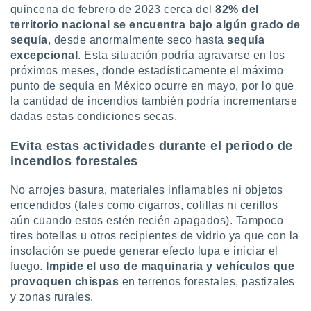
ados con el
quincena de febrero de 2023 cerca del
82% del
 seleccionar
territorio nacional se encuentra bajo algún grado de
o.
sequía
, desde anormalmente seco hasta
sequía
calización
excepcional
. Esta situación podría agravarse en los
precisa e
próximos meses, donde estadísticamente el máximo
ión mediante
punto de sequía en México ocurre en mayo, por lo que
la cantidad de incendios también podría incrementarse
, publicidad
dadas estas condiciones secas.
dos,
 publicidad
Evita estas actividades durante el periodo de
,
incendios forestales
ón de
 desarrollo
No arrojes basura, materiales inflamables ni objetos
s.
encendidos (tales como cigarros, colillas ni cerillos
tros 1199
aún cuando estos estén recién apagados). Tampoco
ios
tires botellas u otros recipientes de vidrio ya que con la
insolación se puede generar efecto lupa e iniciar el
fuego.
Impide el uso de maquinaria y vehículos que
provoquen chispas
en terrenos forestales, pastizales
y zonas rurales.