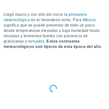
ublicidad y
do en
Llegó marzo y con ello dio inicio la
primavera
 mismo.
meteorológica
en el hemisferio norte. Para
México
sultar más
 en nuestra
significa que se puede presentar de todo un poco:
 Cookies
y
desde temperaturas elevadas y baja humedad hasta
ualquier
nevadas y tormentas fuertes con presencia de
granizadas y
tornados
.
Estos contrastes
ento
meteorológicos son típicos de esta época del año
.
 botón
ación de
kies
 disponible
e nuestra
.
IVAMENTE,
as
 a cookies
 no aceptar