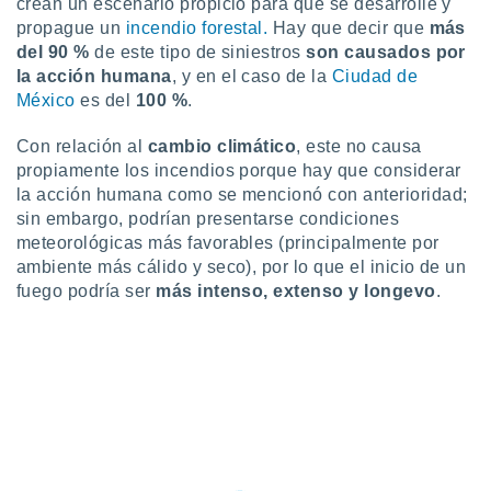
crean un escenario propicio para que se desarrolle y
ste abono
propague un
incendio forestal.
Hay que decir que
más
 botón
del 90 %
de este tipo de siniestros
son causados por
.
la acción humana
, y en el caso de la
Ciudad de
México
es del
100 %
.
nto,
Con relación al
cambio climático
, este no causa
cios
propiamente los incendios porque hay que considerar
kies,
la acción humana como se mencionó con anterioridad;
ores únicos
as similares
sin embargo, podrían presentarse condiciones
nar,
meteorológicas más favorables (principalmente por
rocesar
ambiente más cálido y seco), por lo que el inicio de un
onales como
fuego podría ser
más intenso, extenso y longevo
.
 este sitio
recciones IP
ficadores de
 posible
s
 traten tus
nales en
 interés
go a lo que
nerte. Para