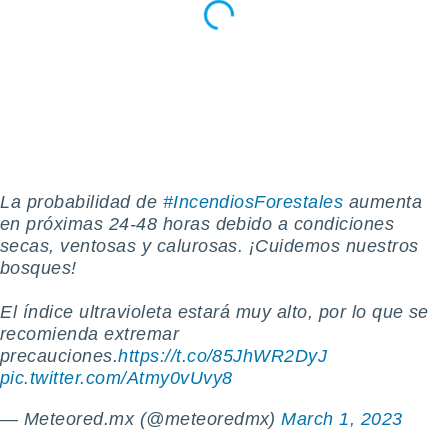
retirar su
ento u
 de datos
er momento
ic en
o en
 Cookies
en
eb.
️La probabilidad de
#IncendiosForestales
aumenta
en próximas 24-48 horas debido a condiciones
y
socios
secas, ventosas y calurosas. ¡Cuidemos nuestros
el
bosques!
to de
️El índice ultravioleta estará muy alto, por lo que se
recomienda extremar
la
precauciones.
https://t.co/85JhWR2DyJ
 en un
pic.twitter.com/Atmy0vUvy8
 y/o acceder
 de datos
— Meteored.mx (@meteoredmx)
March 1, 2023
ara
 anuncios