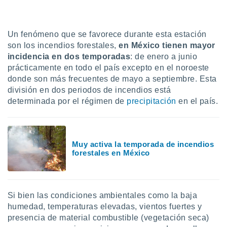
ón de
uedes
uestro sitio
ed.mx. En
Un fenómeno que se favorece durante esta estación
te
son los incendios forestales,
en México tienen mayor
 de que
incidencia en dos temporadas
: de enero a junio
talarán
prácticamente en todo el país excepto en el noroeste
e sean
donde son más frecuentes de mayo a septiembre. Esta
para
a
división en dos periodos de incendios está
por el sitio
determinada por el régimen de
precipitación
en el país.
o se
cookies para
nto ni para
Muy activa la temporada de incendios
licidad o
forestales en México
ado, aunque
sualizar
general no
Si bien las condiciones ambientales como la baja
ada. Puedes
 instalación
humedad, temperaturas elevadas, vientos fuertes y
y acceder a
presencia de material combustible (vegetación seca)
io web a