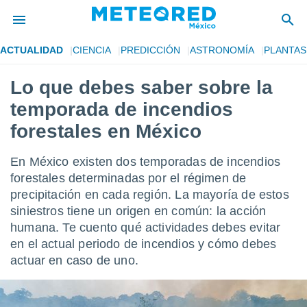
ACTUALIDAD
CIENCIA
PREDICCIÓN
ASTRONOMÍA
PLANTAS
privacidad
Lo que debes saber sobre la
o de
mx
temporada de incendios
mx) ha sido
or
forestales en México
es para
ue la
En México existen dos temporadas de incendios
 que se
e calidad.
forestales determinadas por el régimen de
eder a este
precipitación en cada región. La mayoría de estos
ediante las
siniestros tiene un origen en común: la acción
opciones:
humana. Te cuento qué actividades debes evitar
ookies y
en el actual periodo de incendios y cómo debes
e forma
actuar en caso de uno.
d digital
ada, basada