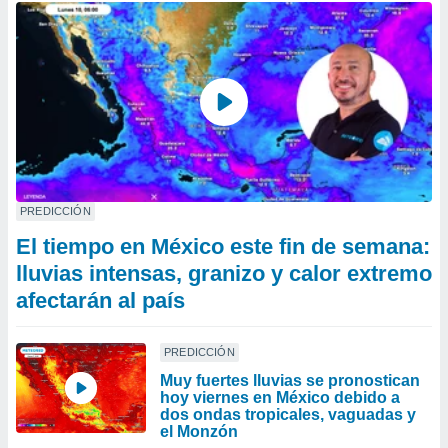
PREDICCIÓN
El tiempo en México este fin de semana:
lluvias intensas, granizo y calor extremo
afectarán al país
PREDICCIÓN
Muy fuertes lluvias se pronostican
hoy viernes en México debido a
dos ondas tropicales, vaguadas y
el Monzón