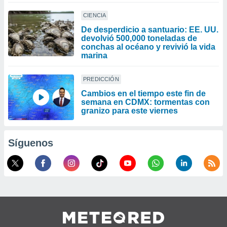
CIENCIA
De desperdicio a santuario: EE. UU.
devolvió 500,000 toneladas de
conchas al océano y revivió la vida
marina
PREDICCIÓN
Cambios en el tiempo este fin de
semana en CDMX: tormentas con
granizo para este viernes
Síguenos