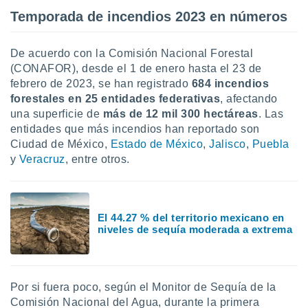
ar perfiles
Temporada de incendios 2023 en números
idad
a, utilizar
a
De acuerdo con la Comisión Nacional Forestal
 la
(CONAFOR), desde el 1 de enero hasta el 23 de
febrero de 2023, se han registrado
684 incendios
da, crear un
forestales en 25 entidades federativas
, afectando
personalizar
o, uso de
una superficie de
más de 12 mil 300 hectáreas
. Las
a la
entidades que más incendios han reportado son
e contenido
Ciudad de México,
Estado de México
,
Jalisco
,
Puebla
do, medir el
y
Veracruz
, entre otros.
 de la
medir el
 del
 comprender
El 44.27 % del territorio mexicano en
 través de
niveles de sequía moderada a extrema
s o a través
nación de
edentes de
fuentes,
y mejora de
Por si fuera poco, según el Monitor de Sequía de la
os, uso de
Comisión Nacional del Agua, durante la primera