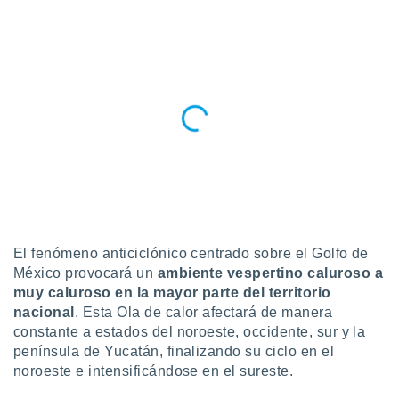
ublicidad y
do en
 mismo.
sultar más
 en nuestra
 Cookies
y
ualquier
ento
 botón
ación de
kies
 disponible
e nuestra
El fenómeno anticiclónico centrado sobre el Golfo de
.
México provocará un
ambiente vespertino caluroso a
muy caluroso en la mayor parte del territorio
IVAMENTE,
nacional
. Esta Ola de calor afectará de manera
constante a estados del noroeste, occidente, sur y la
as
península de Yucatán, finalizando su ciclo en el
 a cookies
noroeste e intensificándose en el sureste.
 no aceptar