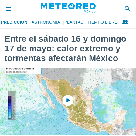
PREDICCIÓN
ASTRONOMÍA
PLANTAS
TIEMPO LIBRE
privacidad
Entre el sábado 16 y domingo
o de
mx
17 de mayo: calor extremo y
mx) ha sido
or
tormentas afectarán México
es para
ue la
 que se
e calidad.
eder a este
ediante las
opciones:
ookies y
e forma
d digital
ada, basada