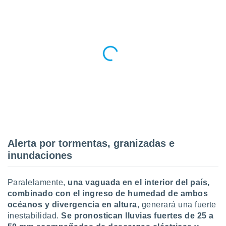
ar perfiles
idad
a, utilizar
a
 la
da, crear un
personalizar
o, uso de
a la
e contenido
do, medir el
 de la
medir el
 del
Alerta por tormentas, granizadas e
 comprender
inundaciones
 través de
s o a través
nación de
Paralelamente,
una vaguada en el interior del país,
edentes de
combinado con el ingreso de humedad de ambos
fuentes,
océanos y divergencia en altura
, generará una fuerte
y mejora de
inestabilidad.
Se pronostican lluvias fuertes de 25 a
os, uso de