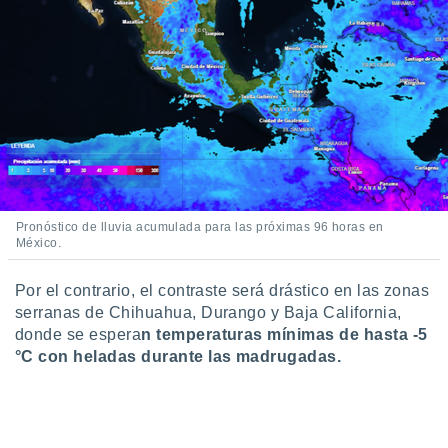
retirar su
ento u
 de datos
er momento
ic en
o en
 Cookies
en
eb.
y
Pronóstico de lluvia acumulada para las próximas 96 horas en
socios
México.
el
Por el contrario, el contraste será drástico en las zonas
to de
serranas de Chihuahua, Durango y Baja California,
donde se espera
n temperaturas mínimas de hasta -5
la
°C con heladas durante las madrugadas.
 en un
 y/o acceder
 de datos
ara
 anuncios