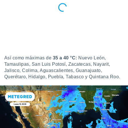
ste abono
 botón
.
nto,
cios
kies,
ores únicos
as similares
Así como máximas de
35 a 40 °C:
Nuevo León,
nar,
Tamaulipas, San Luis Potosí, Zacatecas, Nayarit,
rocesar
Jalisco, Colima, Aguascalientes, Guanajuato,
onales como
Querétaro, Hidalgo, Puebla, Tabasco y Quintana Roo.
 este sitio
recciones IP
ficadores de
 posible
s
 traten tus
nales en
 interés
go a lo que
nerte. Para