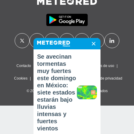
Se avecinan
tormentas
Contacto
Sobre nosotros
FAQ
Términos de uso
muy fuertes
este domingo
Cookies
Política de privacidad
Configuración de privacidad
en México:
© 2026 Meteored. Todos los derechos reservados
siete estados
estarán bajo
lluvias
intensas y
fuertes
vientos