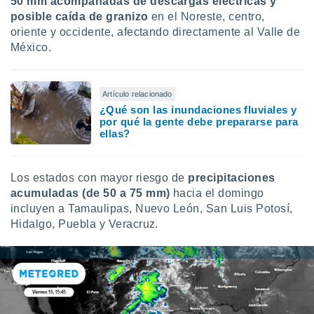
50 mm acompañadas de descargas eléctricas y
ados con el
 seleccionar
posible caída de granizo
en el Noreste, centro,
o.
oriente y occidente, afectando directamente al Valle de
México.
calización
precisa e
ión mediante
Artículo relacionado
, publicidad
¿Qué son las inundaciones fluviales y
por qué la gente debe prepararse para
dos,
ellas?
 publicidad
,
ón de
Los estados con mayor riesgo de
precipitaciones
 desarrollo
acumuladas (de 50 a 75 mm)
hacia el domingo
s.
incluyen a Tamaulipas, Nuevo León, San Luis Potosí,
tros 1199
Hidalgo, Puebla y Veracruz.
ios