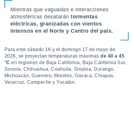
ón de
uedes
Mientras que vaguadas e interacciones
uestro sitio
atmosféricas desatarán
tormentas
ed.mx. En
eléctricas, granizadas con vientos
te
 de que
intensos en el Norte y Centro del país.
talarán
e sean
para
Para este sábado 16 y el domingo 17 de mayo de
a
2026, se proyectan temperaturas máximas
de 40 a 45
por el sitio
°C
en regiones de Baja California, Baja California Sur,
o se
Sonora, Chihuahua, Coahuila, Sinaloa, Durango,
cookies para
Michoacán, Guerrero, Morelos, Oaxaca, Chiapas,
nto ni para
Veracruz, Campeche y Yucatán.
licidad o
ado, aunque
sualizar
general no
ada. Puedes
 instalación
y acceder a
io web a