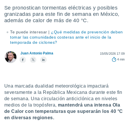
mación
ediante
Se pronostican tormentas eléctricas y posibles
ecnologías
granizadas para este fin de semana en México,
nos permite
además de calor de más de 40 °C.
estra
ara seguir
Te puede interesar |
¿Qué medidas de prevención deben
e contenido
ACEPTAR
tomar las comunidades costeras ante el inicio de la
stándares
temporada de ciclones?
Y
sin coste.
CONTINUAR
Juan Antonio Palma
15/05/2026 17:09
 botón
continuar",
4 min
CONFIGURACIÓN
der a la
ndo la
 de todas
, ya sean
Una marcada dualidad meteorológica impactará
de nuestros
severamente a la República Mexicana durante este fin
 nos
de semana. Una circulación anticiclónica en niveles
 y análisis
medios de la tropósfera,
mantendrá una intensa Ola
tamiento en
de Calor con temperaturas que superarán los 40 °C
b, así como
en diversas regiones.
un perfil
para