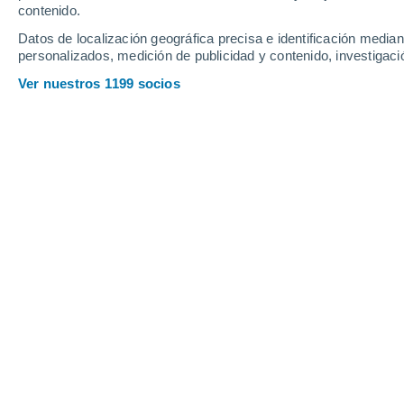
contenido.
Datos de localización geográfica precisa e identificación mediant
personalizados, medición de publicidad y contenido, investigació
Ver nuestros 1199 socios
Calor extremo de más de 45 °C
granizo se estarán presentand
México.
Te puede interesar |
15 de mayo, la f
para siempre
Juan Antonio Palma
El territorio nacional atraviesa actua
meteorológica que mantiene en alerta 
del calor extremo con el establecimi
de ambos océanos, generarán un esce