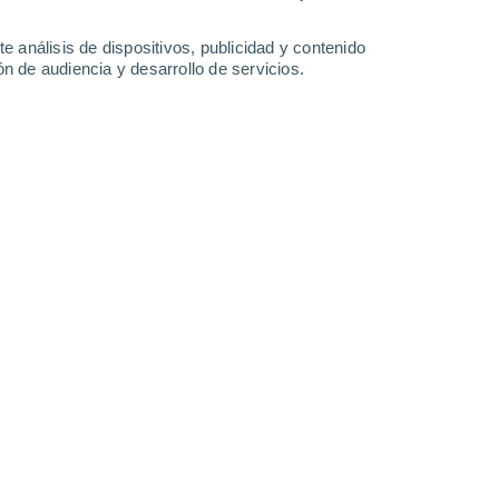
e análisis de dispositivos, publicidad y contenido
n de audiencia y desarrollo de servicios.
 y tormentas eléctricas con
o este jueves en varios estados de
echa que transformó la educación en México
13/05/2026 18:00
4 min
lmente una compleja configuración
a diversas regiones del país. La interacción
ento de vaguadas y la entrada de humedad
nario de contrastes térmicos y fenómenos