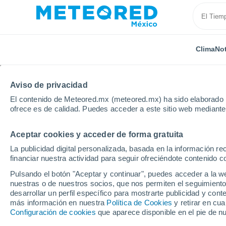
Clima
Not
TODAS
ACTUALIDAD
CIENCIA
PREDICCIÓN
ASTR
Aviso de privacidad
El contenido de Meteored.mx (meteored.mx) ha sido elaborado p
ofrece es de calidad. Puedes acceder a este sitio web mediante
Aceptar cookies y acceder de forma gratuita
La publicidad digital personalizada, basada en la información r
financiar nuestra actividad para seguir ofreciéndote contenido c
Inicio
Noticias
Predicción
Mañana, jueves 14 de
Pulsando el botón "Aceptar y continuar", puedes acceder a la w
nuestras o de nuestros socios, que nos permiten el seguimiento
desarrollar un perfil específico para mostrarte publicidad y co
Mañana, jueves 14 de
más información en nuestra
Política de Cookies
y retirar en cu
Configuración de cookies
que aparece disponible en el pie de n
tormentas y granizada