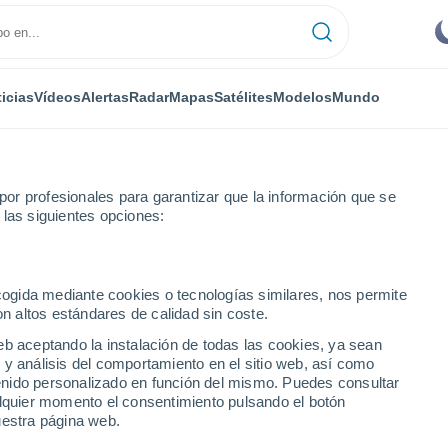
icias
Vídeos
Alertas
Radar
Mapas
Satélites
Modelos
Mundo
ONOMÍA
PLANTAS
TIEMPO LIBRE
or profesionales para garantizar que la información que se
 las siguientes opciones:
ecogida mediante cookies o tecnologías similares, nos permite
on altos estándares de calidad sin coste.
 mayo, México con más tormentas y granizadas: en al menos 5 esta
eb aceptando la instalación de todas las cookies, ya sean
 y análisis del comportamiento en el sitio web, así como
ntenido personalizado en función del mismo. Puedes consultar
 mayo, México con más
alquier momento el consentimiento pulsando el botón
uestra página web.
s: en al menos 5 estados