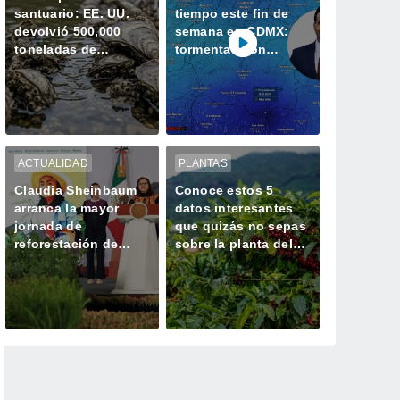
santuario: EE. UU.
tiempo este fin de
devolvió 500,000
semana en CDMX:
toneladas de
tormentas con
conchas al océano y
granizo para este
revivió la vida marina
viernes
ACTUALIDAD
PLANTAS
Claudia Sheinbaum
Conoce estos 5
arranca la mayor
datos interesantes
jornada de
que quizás no sepas
reforestación de
sobre la planta del
México: 6.6 millones
café
de árboles este 9 de
agosto