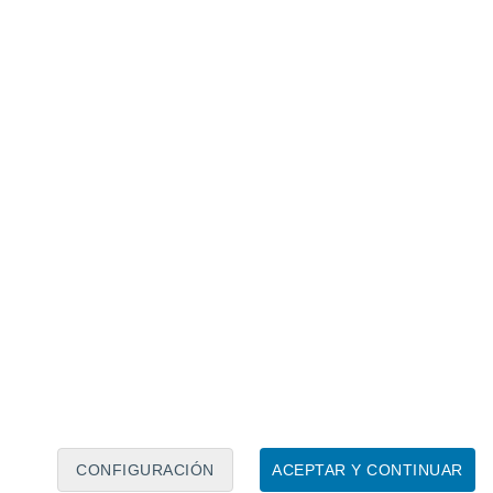
undaciones
 vaguada extendida sobre el sureste
greso de humedad del Golfo de México y el
ra
lluvias fuertes de 25 a 50 mm
en
ana Roo.
 relacionado
 los criterios meteorológicos que definen
cio y fin de una Ola de Calor en México
ltura y la humedad proveniente del
 moderadas en estados del occidente, centro
choacán, el Estado de México y la Ciudad de
CONFIGURACIÓN
ACEPTAR Y CONTINUAR