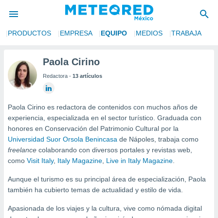
S
PRODUCTOS
EMPRESA
EQUIPO
MEDIOS
TRABAJA
privacidad
o de
Paola Cirino
mx
Redactora -
13 artículos
mx) ha sido
or
es para
ue la
Paola Cirino es redactora de contenidos con muchos años de
 que se
experiencia, especializada en el sector turístico. Graduada con
e calidad.
honores en Conservación del Patrimonio Cultural por la
eder a este
Universidad Suor Orsola Benincasa
de Nápoles, trabaja como
ediante las
freelance
colaborando con diversos portales y revistas web,
opciones:
como
Visit Italy
,
Italy Magazine
,
Live in Italy Magazine
.
ookies y
Aunque el turismo es su principal área de especialización, Paola
e forma
también ha cubierto temas de actualidad y estilo de vida.
d digital
Apasionada de los viajes y la cultura, vive como nómada digital
ada, basada