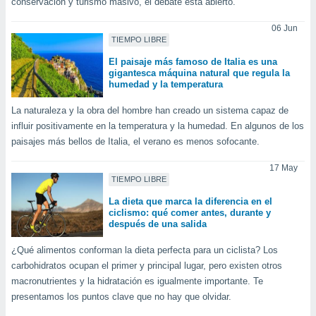
conservación y turismo masivo, el debate está abierto.
ón de
uedes
06 Jun
uestro sitio
TIEMPO LIBRE
ed.mx. En
te
El paisaje más famoso de Italia es una
 de que
gigantesca máquina natural que regula la
talarán
humedad y la temperatura
e sean
La naturaleza y la obra del hombre han creado un sistema capaz de
para
a
influir positivamente en la temperatura y la humedad. En algunos de los
por el sitio
paisajes más bellos de Italia, el verano es menos sofocante.
o se
cookies para
17 May
TIEMPO LIBRE
nto ni para
La dieta que marca la diferencia en el
licidad o
ciclismo: qué comer antes, durante y
después de una salida
ado, aunque
sualizar
¿Qué alimentos conforman la dieta perfecta para un ciclista? Los
general no
carbohidratos ocupan el primer y principal lugar, pero existen otros
ada. Puedes
macronutrientes y la hidratación es igualmente importante. Te
 instalación
presentamos los puntos clave que no hay que olvidar.
y acceder a
io web a