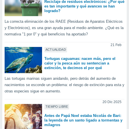
Reciclaje de residuos electrónicos: ¿Por qué
retirar su
es tan importante y qué avances se han
ento u
logrado?
 de datos
La correcta eliminación de los RAEE (Residuos de Aparatos Eléctricos
er momento
y Electrónicos), es una gran ayuda para el medio ambiente. ¿Qué es la
ic en
normativa "1 por 0" y qué beneficios ha aportado?
o en
21 Feb
 Cookies
en
ACTUALIDAD
eb.
Tortugas caguamas: nacen más, pero el
calor y la pesca aún su sentencian a
y
extinción, te decimos el por qué
socios
el
Las tortugas marinas siguen anidando, pero detrás del aumento de
nacimientos se esconde un problema: el riesgo de extinción para esta y
to de
otras especies sigue en aumento.
la
20 Dic 2025
 en un
TIEMPO LIBRE
 y/o acceder
Antes de Papá Noel estaba Nicolás de Bari:
 de datos
la leyenda de un santo ligado a tormentas y
ara
milagros
 anuncios