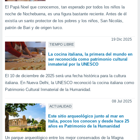
ar perfiles
El Papá Noel que conocemos, tan esperado por todos los niños la
idad
noche de Nochebuena, es una figura bastante reciente. Antes de él
a, utilizar
existía un santo protector de los pobres y los niños, San Nicolás,
a
 la
patrón de Bari y de origen turco.
da, crear un
19 Dic 2025
TIEMPO LIBRE
personalizar
o, uso de
La cocina italiana, la primera del mundo en
a la
ser reconocida como patrimonio cultural
e contenido
inmaterial por la UNESCO
do, medir el
 de la
El 10 de diciembre de 2025 será una fecha histórica para la cultura
medir el
italiana. En Nueva Delhi, la UNESCO reconoció la cocina italiana como
 del
Patrimonio Cultural Inmaterial de la Humanidad.
 comprender
 través de
08 Jul 2025
s o a través
ACTUALIDAD
nación de
Este sitio arqueológico junto al mar en
edentes de
Italia, pocos los conocen y desde hace 25
fuentes,
años es Patrimonio de la Humanidad
y mejora de
os, uso de
Un parque arqueológico entre los mejor conservados de la Magna