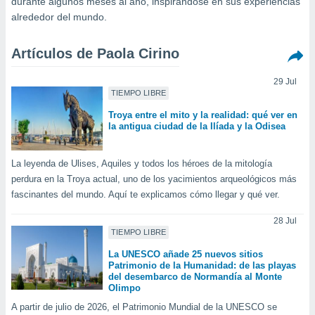
durante algunos meses al año, inspirándose en sus experiencias
mación
alrededor del mundo.
ediante
ecnologías
nos permite
Artículos de Paola Cirino
estra
ara seguir
29 Jul
e contenido
ACEPTAR
TIEMPO LIBRE
stándares
Y
sin coste.
Troya entre el mito y la realidad: qué ver en
CONTINUAR
la antigua ciudad de la Ilíada y la Odisea
 botón
continuar",
CONFIGURACIÓN
der a la
La leyenda de Ulises, Aquiles y todos los héroes de la mitología
ndo la
perdura en la Troya actual, uno de los yacimientos arqueológicos más
 de todas
fascinantes del mundo. Aquí te explicamos cómo llegar y qué ver.
, ya sean
de nuestros
28 Jul
 nos
TIEMPO LIBRE
 y análisis
La UNESCO añade 25 nuevos sitios
Patrimonio de la Humanidad: de las playas
tamiento en
del desembarco de Normandía al Monte
b, así como
Olimpo
un perfil
para
A partir de julio de 2026, el Patrimonio Mundial de la UNESCO se