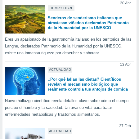
20 Abr
ste abono
TIEMPO LIBRE
 botón
.
Senderos de senderismo italianos que
atraviesan viñedos declarados Patrimonio
de la Humanidad por la UNESCO
nto,
Eres un apasionado de la gastronomía italiana: en los territorios de las
cios
Langhe, declarados Patrimonio de la Humanidad por la UNESCO,
kies,
existe una inmensa riqueza por descubrir y saborear.
ores únicos
as similares
13 Abr
nar,
ACTUALIDAD
rocesar
onales como
¿Por qué fallan las dietas? Científicos
revelan el mecanismo biológico que
 este sitio
realmente controla tus antojos de comida
recciones IP
ficadores de
Nuevo hallazgo científico revela detalles clave sobre cómo el cuerpo
 posible
percibe el hambre y la saciedad. Un avance vital para tratar
s
 traten tus
enfermedades metabólicas y trastornos alimentarios.
nales en
 interés
27 Feb
ACTUALIDAD
go a lo que
nerte. Para