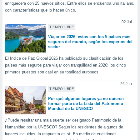
ublicidad y
enriquecerá con 25 nuevos sitios. Entre ellos se encuentra uno italiano,
con características que lo hacen único.
do en
 mismo.
02 Jul
sultar más
TIEMPO LIBRE
 en nuestra
Viajar en 2026: estos son los 5 países más
 Cookies
y
seguros del mundo, según los expertos del
ualquier
sector
ento
El Índice de Paz Global 2026 ha publicado su clasificación de los
 botón
países más seguros para viajar con tranquilidad en 2026: los cinco
ación de
primeros puestos son casi en su totalidad europeos.
kies
 disponible
26 Jun
e nuestra
TIEMPO LIBRE
.
Por qué algunos lugares ya no quieren
IVAMENTE,
formar parte de la Lista del Patrimonio
Mundial de la UNESCO
¿Puede resultar una mala suerte ser designado Patrimonio de la
as
Humanidad por la UNESCO? Según los residentes de algunos de
 a cookies
lugares incluidos, la respuesta es sí. En medio de cuestiones
 no aceptar