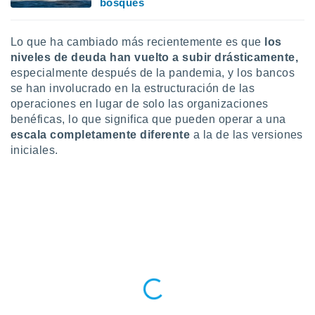
bosques
retirar su
ento u
Lo que ha cambiado más recientemente es que
los
 de datos
niveles de deuda han vuelto a subir drásticamente,
er momento
especialmente después de la pandemia, y los bancos
ic en
se han involucrado en la estructuración de las
o en
operaciones en lugar de solo las organizaciones
 Cookies
en
benéficas, lo que significa que pueden operar a una
eb.
escala completamente diferente
a la de las versiones
iniciales.
y
socios
el
to de
la
 en un
 y/o acceder
 de datos
ara
 anuncios