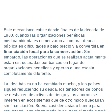
ón de
uedes
uestro sitio
ed.mx. En
te
 de que
talarán
Este mecanismo existe desde finales de la década de
e sean
1980, cuando las organizaciones benéficas
para
medioambientales comenzaron a comprar deuda
a
pública en dificultades a bajo precio y a convertirla en
por el sitio
financiación local para la conservación.
Sin
o se
embargo, las operaciones que se realizan actualmente
cookies para
están estructuradas por bancos en lugar de
nto ni para
organizaciones benéficas y operan a una escala
licidad o
completamente diferente.
ado, aunque
La idea básica no ha cambiado mucho, y los países
sualizar
siguen reduciendo su deuda, los tenedores de bonos
general no
se deshacen de activos de riesgo y los ahorros se
ada. Puedes
invierten en ecosistemas que de otro modo quedarían
 instalación
y acceder a
sin financiación. Suena casi demasiado bueno para
io web a