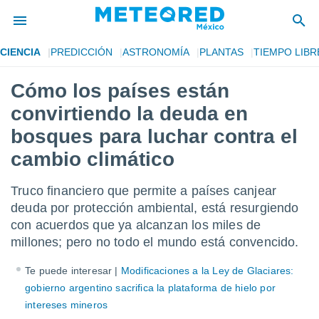
CIENCIA
PREDICCIÓN
ASTRONOMÍA
PLANTAS
TIEMPO LIBR
privacidad
Cómo los países están
o de
mx
convirtiendo la deuda en
mx) ha sido
or
bosques para luchar contra el
es para
cambio climático
ue la
 que se
e calidad.
Truco financiero que permite a países canjear
eder a este
deuda por protección ambiental, está resurgiendo
ediante las
opciones:
con acuerdos que ya alcanzan los miles de
millones; pero no todo el mundo está convencido.
ookies y
e forma
Te puede interesar |
Modificaciones a la Ley de Glaciares:
gobierno argentino sacrifica la plataforma de hielo por
d digital
intereses mineros
ada, basada