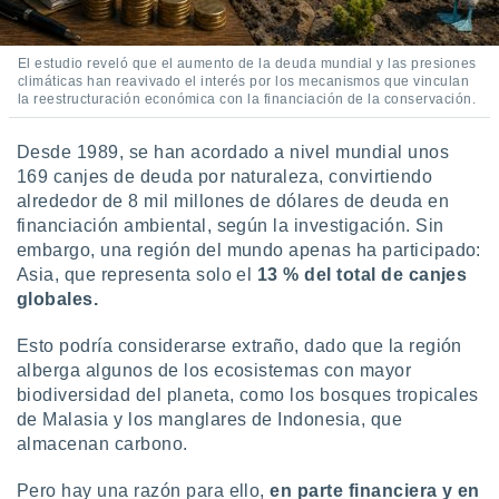
ados con el
 seleccionar
o.
El estudio reveló que el aumento de la deuda mundial y las presiones
calización
climáticas han reavivado el interés por los mecanismos que vinculan
precisa e
la reestructuración económica con la financiación de la conservación.
ión mediante
Desde 1989, se han acordado a nivel mundial unos
, publicidad
169 canjes de deuda por naturaleza, convirtiendo
alrededor de 8 mil millones de dólares de deuda en
dos,
financiación ambiental, según la investigación. Sin
 publicidad
,
embargo, una región del mundo apenas ha participado:
ón de
Asia, que representa solo el
13 % del total de canjes
 desarrollo
globales.
s.
Esto podría considerarse extraño, dado que la región
tros 1199
ios
alberga algunos de los ecosistemas con mayor
biodiversidad del planeta, como los bosques tropicales
de Malasia y los manglares de Indonesia, que
almacenan carbono.
Pero hay una razón para ello,
en parte financiera y en