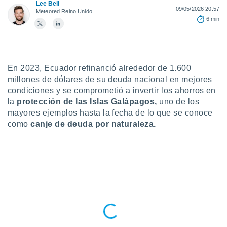
ublicidad y
Lee Bell
09/05/2026 20:57
Meteored Reino Unido
6 min
do en
 mismo.
sultar más
 en nuestra
 Cookies
y
En 2023, Ecuador refinanció alrededor de 1.600
ualquier
millones de dólares de su deuda nacional en mejores
ento
condiciones y se comprometió a invertir los ahorros en
 botón
la
protección de las Islas Galápagos,
uno de los
ación de
mayores ejemplos hasta la fecha de lo que se conoce
kies
como
canje de deuda por naturaleza.
 disponible
e nuestra
.
IVAMENTE,
as
 a cookies
 no aceptar