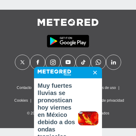
Muy fuertes
Contacto
Sobre nosotros
FAQ
Términos de uso
lluvias se
pronostican
Cookies
Política de privacidad
Configuración de privacidad
hoy viernes
© 2026 Meteored. Todos los derechos reservados
en México
debido a dos
ondas