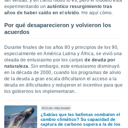
ser verdad, y en cierto modo lo es, pero el modelo está
ste abono
experimentando un
auténtico resurgimiento tras
 botón
años de haber caído en el olvido
. He aquí cómo.
.
Por qué desaparecieron y volvieron los
nto,
acuerdos
cios
kies,
Durante finales de los años 80 y principios de los 90,
ores únicos
especialmente en América Latina y África, se vivió una
as similares
oleada de entusiasmo por los canjes
de deuda por
nar,
naturaleza
. Sin embargo, este entusiasmo disminuyó
rocesar
en la década de 2000, cuando los programas de alivio
onales como
 este sitio
de la deuda a gran escala dificultaron el acceso a la
recciones IP
deuda en dificultades y redujeron el incentivo para que
ficadores de
los gobiernos los implementaran.
 posible
s
 traten tus
Artículo relacionado
nales en
¿Sabías que las ballenas combaten el
 interés
cambio climático? Su capacidad de
go a lo que
captura de carbono supera a la de los
nerte. Para