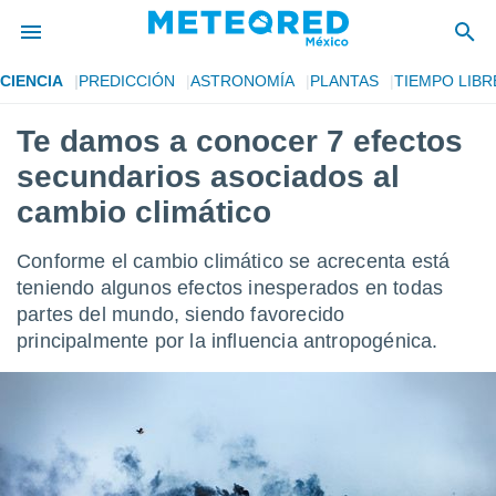
CIENCIA
PREDICCIÓN
ASTRONOMÍA
PLANTAS
TIEMPO LIBR
privacidad
Te damos a conocer 7 efectos
o de
mx
secundarios asociados al
mx) ha sido
or
cambio climático
es para
ue la
Conforme el cambio climático se acrecenta está
 que se
e calidad.
teniendo algunos efectos inesperados en todas
eder a este
partes del mundo, siendo favorecido
ediante las
principalmente por la influencia antropogénica.
opciones:
ookies y
e forma
d digital
ada, basada