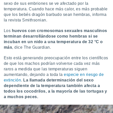
sexo de sus embriones se ve afectado por la
retirar su
ento u
temperatura. Cuando hace más calor, es más probable
que los bebés dragón barbudo sean hembras, informa
 de datos
la revista Smithsonian.
er momento
ic en
Los
huevos con cromosomas sexuales masculinos
o en
terminan desarrollándose como hembras si se
incuban en un nido a una temperatura de 32 °C o
 Cookies
en
eb.
más
, dice The Guardian.
y
Esto está generando preocupación entre los científicos
socios
de que los machos podrían volverse cada vez más
el
raros a medida que las temperaturas siguen
aumentando, dejando a toda la
especie en riesgo de
to de
extinción
.
La llamada determinación del sexo
dependiente de la temperatura también afecta a
la
todos los cocodrilos, a la mayoría de las tortugas y
 en un
a muchos peces.
 y/o acceder
 de datos
ara
 anuncios