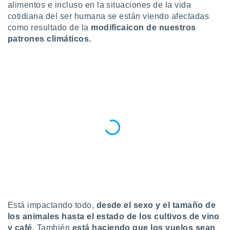
ublicidad y
alimentos e incluso en la situaciones de la vida
cotidiana del ser humana se están viendo afectadas
do en
como resultado de la
modificaicon de nuestros
 mismo.
patrones climáticos.
sultar más
 en nuestra
 Cookies
y
ualquier
ento
 botón
ación de
kies
 disponible
e nuestra
.
IVAMENTE,
as
Está impactando todo,
desde el sexo y el tamaño de
 a cookies
los animales hasta el estado de los cultivos de vino
 no aceptar
y café
. También
está haciendo que los vuelos sean