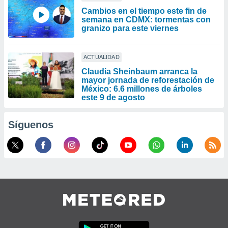
Cambios en el tiempo este fin de
semana en CDMX: tormentas con
granizo para este viernes
ACTUALIDAD
Claudia Sheinbaum arranca la
mayor jornada de reforestación de
México: 6.6 millones de árboles
este 9 de agosto
Síguenos