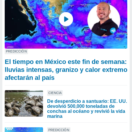
PREDICCIÓN
El tiempo en México este fin de semana:
lluvias intensas, granizo y calor extremo
afectarán al país
CIENCIA
De desperdicio a santuario: EE. UU.
devolvió 500,000 toneladas de
conchas al océano y revivió la vida
marina
PREDICCIÓN