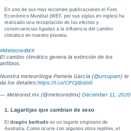
ste abono
En uno de sus mas recientes publicaciones el Foro
 botón
.
Económico Mundial (WEF, por sus siglas en ingles) ha
realizado una recopilación de los efectos y
consecuencias ligadas a la influencia del cambio
nto,
climático en nuestro planeta.
cios
kies,
#MeteoredMX
ores únicos
El cambio climático genera la extinción de los
as similares
anfibios.
nar,
rocesar
onales como
Nuestra meteoróloga Pamela García (
@ursupam
) te
 este sitio
da los detalles:
https://t.co/CFOjtbslo0
recciones IP
ficadores de
— Meteored.mx (@meteoredmx)
December 11, 2020
 posible
s
 traten tus
1. Lagartijas que cambian de sexo
nales en
 interés
El
dragón barbudo
es un lagarto originario de
go a lo que
Australia. Como ocurre con algunos otros reptiles, el
nerte. Para