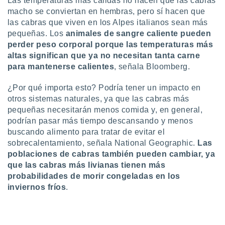
Las temperaturas más cálidas no hacen que las cabras
ados con el
 seleccionar
macho se conviertan en hembras, pero sí hacen que
o.
las cabras que viven en los Alpes italianos sean más
pequeñas. Los
animales de sangre caliente pueden
calización
perder peso corporal porque las temperaturas más
precisa e
ión mediante
altas significan que ya no necesitan tanta carne
para mantenerse calientes
, señala Bloomberg.
, publicidad
¿Por qué importa esto? Podría tener un impacto en
dos,
otros sistemas naturales, ya que las cabras más
 publicidad
pequeñas necesitarán menos comida y, en general,
,
podrían pasar más tiempo descansando y menos
ón de
 desarrollo
buscando alimento para tratar de evitar el
s.
sobrecalentamiento, señala National Geographic.
Las
poblaciones de cabras también pueden cambiar, ya
tros 1199
que las cabras más livianas tienen más
ios
probabilidades de morir congeladas en los
inviernos fríos
.