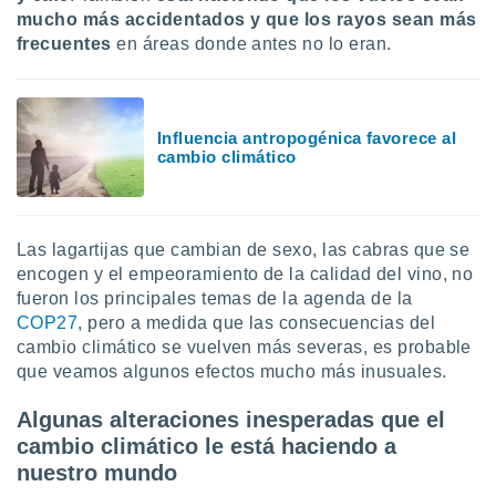
ón de
mucho más accidentados y que los rayos sean más
uedes
frecuentes
en áreas donde antes no lo eran.
uestro sitio
ed.mx. En
te
 de que
talarán
Influencia antropogénica favorece al
e sean
cambio climático
para
a
por el sitio
o se
Las lagartijas que cambian de sexo, las cabras que se
cookies para
encogen y el empeoramiento de la calidad del vino, no
fueron los principales temas de la agenda de la
nto ni para
licidad o
COP27
, pero a medida que las consecuencias del
cambio climático se vuelven más severas, es probable
ado, aunque
que veamos algunos efectos mucho más inusuales.
sualizar
general no
Algunas alteraciones inesperadas que el
ada. Puedes
cambio climático le está haciendo a
 instalación
y acceder a
nuestro mundo
io web a