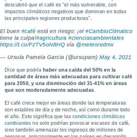
descubrió que el café es "el más vulnerable, con
impactos climáticos negativos que dominan en todas
las principales regiones productoras".
El buen
#café
está en riesgo: ¡el
#CambioClimatico
tiene la culpa!
#agricultura
#cienciasambientales
https://t.co/FzTV5oN8HQ
vía
@meteoredmx
— Ursula Pamela Garcia (@ursupam)
May 4, 2021
Dice que podría
haber una caída del 50% en la
cantidad de áreas más adecuadas para cultivar café
para 2050, y una disminución del 31-41% en áreas
que son moderadamente adecuadas
.
El café crece mejor en áreas donde las temperaturas
son estables de día y de noche, así como durante todo
el año. Esto significa que las
condiciones climáticas
cambiantes
no solo podrían provocar escasez de café,
sino también amenazar los ingresos de millones de
personas, principalmente en los países en desarrollo.