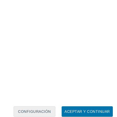
ó un colapso absoluto, pero no sin
do al costo creciente.
có el informe "Los límites del
), una obra pionera en el estudio de
 recursos y límites biofísicos del
Fv8
limites1972)
January 2, 2022
la
población humana
se estabilizó hacia el
es de vida
. Los expertos subrayan que las
uestran su validez y el mundo todavía no
ad.
CONFIGURACIÓN
ACEPTAR Y CONTINUAR