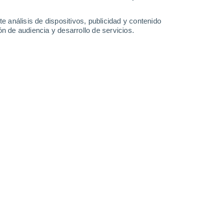
e análisis de dispositivos, publicidad y contenido
n de audiencia y desarrollo de servicios.
trial y la disminución del bienestar humano.
023 10:00
6 min
 de 1970 predijo un inminente
colapso
a saturación de recursos.
Cuando se
dulidad
. Sin embargo hoy, 50 años
ente que nunca. Peor aún: la humanidad
e, la llevará al colapso.