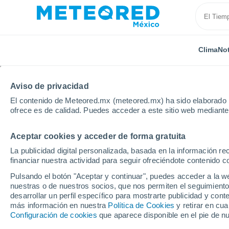
Clima
Not
TODAS
ACTUALIDAD
CIENCIA
PREDICCIÓN
AST
Aviso de privacidad
El contenido de Meteored.mx (meteored.mx) ha sido elaborado p
ofrece es de calidad. Puedes acceder a este sitio web mediante
Aceptar cookies y acceder de forma gratuita
La publicidad digital personalizada, basada en la información r
financiar nuestra actividad para seguir ofreciéndote contenido c
Inicio
Noticias
Actualidad
Un informe de 1972 s
Pulsando el botón "Aceptar y continuar", puedes acceder a la w
nuestras o de nuestros socios, que nos permiten el seguimiento
desarrollar un perfil específico para mostrarte publicidad y co
Un informe de 1972 so
más información en nuestra
Política de Cookies
y retirar en cu
Configuración de cookies
que aparece disponible en el pie de n
está demostrando ser