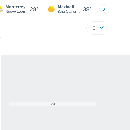
Monterrey
Mexicali
Tijuana
28°
38°
Nuevo León
Baja California
Baja C
°C
so