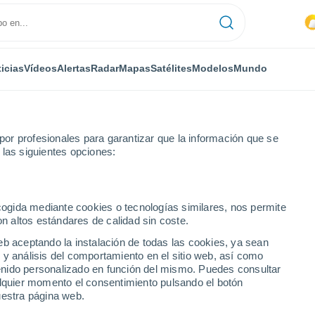
icias
Vídeos
Alertas
Radar
Mapas
Satélites
Modelos
Mundo
RONOMÍA
PLANTAS
TIEMPO LIBRE
or profesionales para garantizar que la información que se
 las siguientes opciones:
ecogida mediante cookies o tecnologías similares, nos permite
on altos estándares de calidad sin coste.
obre el colapso global está demostrando ser sorprendentemente preci
eb aceptando la instalación de todas las cookies, ya sean
 y análisis del comportamiento en el sitio web, así como
ntenido personalizado en función del mismo. Puedes consultar
bre el colapso global
alquier momento el consentimiento pulsando el botón
uestra página web.
 sorprendentemente