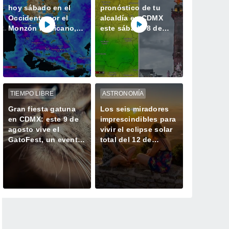
hoy sábado en el
pronóstico de tu
Occidente por el
alcaldía en CDMX
Monzón Mexicano,
este sábado 8 de
llegando nueva Onda
agosto: lluvias
Tropical al sur
fuertes refrescarán
las temperaturas
TIEMPO LIBRE
ASTRONOMÍA
Gran fiesta gatuna
Los seis miradores
en CDMX: este 9 de
imprescindibles para
agosto vive el
vivir el eclipse solar
GatoFest, un evento
total del 12 de
familiar y altruista
agosto en España
para ayudar