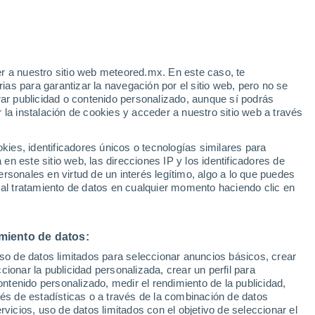
 informe que evaluaba los posibles
eneró gran controversia. 50 años después,
r a nuestro sitio web meteored.mx. En este caso, te
as para garantizar la navegación por el sitio web, pero no se
 con un alto grado de precisión.
rar publicidad o contenido personalizado, aunque sí podrás
 la instalación de cookies y acceder a nuestro sitio web a través
es, identificadores únicos o tecnologías similares para
n este sitio web, las direcciones IP y los identificadores de
rsonales en virtud de un interés legítimo, algo a lo que puedes
 al tratamiento de datos en cualquier momento haciendo clic en
miento de datos:
uso de datos limitados para seleccionar anuncios básicos, crear
ccionar la publicidad personalizada, crear un perfil para
ontenido personalizado, medir el rendimiento de la publicidad,
vés de estadísticas o a través de la combinación de datos
rvicios, uso de datos limitados con el objetivo de seleccionar el