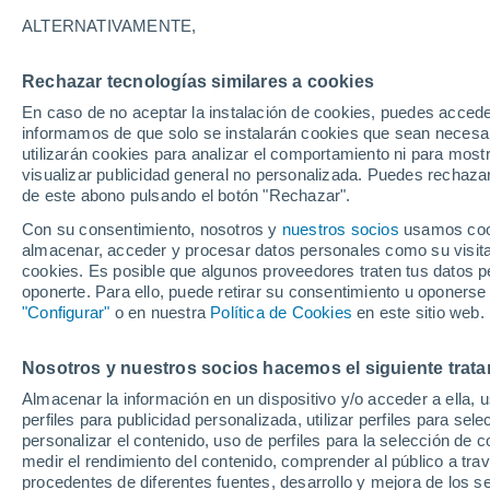
preciso
ALTERNATIVAMENTE,
A comienzos de la década de 1970, un
Rechazar tecnologías similares a cookies
escenarios futuros de la humanidad g
En caso de no aceptar la instalación de cookies, puedes accede
informamos de que solo se instalarán cookies que sean necesari
podemos comprobar que se ha cumplido
utilizarán cookies para analizar el comportamiento ni para most
visualizar publicidad general no personalizada. Puedes rechazar
de este abono pulsando el botón "Rechazar".
Con su consentimiento, nosotros y
nuestros socios
usamos cooki
almacenar, acceder y procesar datos personales como su visita e
cookies. Es posible que algunos proveedores traten tus datos pe
oponerte. Para ello, puede retirar su consentimiento u oponerse
"Configurar"
o en nuestra
Política de Cookies
en este sitio web.
Nosotros y nuestros socios hacemos el siguiente trata
Almacenar la información en un dispositivo y/o acceder a ella, 
perfiles para publicidad personalizada, utilizar perfiles para sele
personalizar el contenido, uso de perfiles para la selección de c
medir el rendimiento del contenido, comprender al público a tra
procedentes de diferentes fuentes, desarrollo y mejora de los se