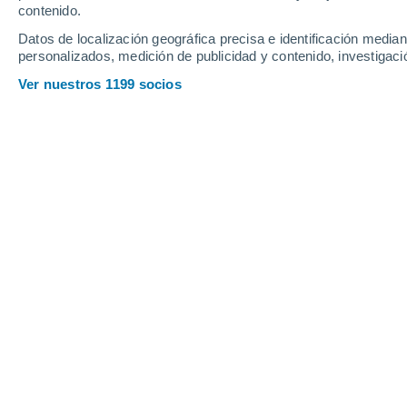
contenido.
Datos de localización geográfica precisa e identificación mediant
personalizados, medición de publicidad y contenido, investigació
Ver nuestros 1199 socios
El informe analiza el estancamiento del crecimiento indus
Cindy Fernández
17/09/2
Meteored Argentina
Un informe condenatorio de la década
global
para el siglo XXI, a causa de l
publicó, causó controversia e incre
después, su advertencia está más vig
sigue en la senda que, según el inform