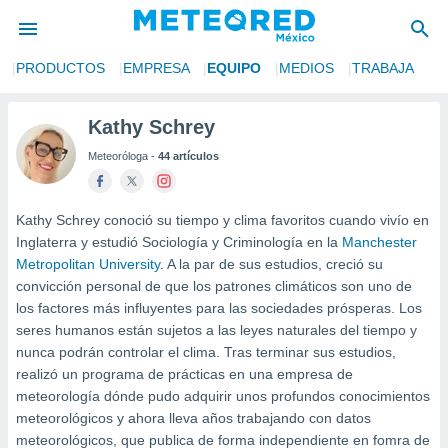
S
PRODUCTOS
EMPRESA
EQUIPO
MEDIOS
TRABAJA
privacidad
o de
Kathy Schrey
mx
Meteoróloga -
44 artículos
mx) ha sido
or
es para
ue la
Kathy Schrey conoció su tiempo y clima favoritos cuando vivío en
 que se
Inglaterra y estudió Sociología y Criminología en la
Manchester
e calidad.
Metropolitan University
. A la par de sus estudios, creció su
eder a este
convicción personal de que los patrones climáticos son uno de
ediante las
los factores más influyentes para las sociedades prósperas. Los
opciones:
seres humanos están sujetos a las leyes naturales del tiempo y
ookies y
nunca podrán controlar el clima. Tras terminar sus estudios,
e forma
realizó un programa de prácticas en una empresa de
meteorología dónde pudo adquirir unos profundos conocimientos
d digital
meteorológicos y ahora lleva años trabajando con datos
ada, basada
meteorológicos, que publica de forma independiente en fomra de