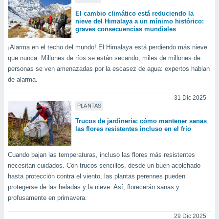
retirar su
El cambio climático está reduciendo la
ento u
nieve del Himalaya a un mínimo histórico:
graves consecuencias mundiales
 de datos
er momento
¡Alarma en el techo del mundo! El Himalaya está perdiendo más nieve
ic en
que nunca. Millones de ríos se están secando, miles de millones de
o en
personas se ven amenazadas por la escasez de agua: expertos hablan
de alarma.
 Cookies
en
eb.
31 Dic 2025
PLANTAS
y
socios
Trucos de jardinería: cómo mantener sanas
el
las flores resistentes incluso en el frío
to de
Cuando bajan las temperaturas, incluso las flores más resistentes
necesitan cuidados. Con trucos sencillos, desde un buen acolchado
la
hasta protección contra el viento, las plantas perennes pueden
 en un
protegerse de las heladas y la nieve. Así, florecerán sanas y
 y/o acceder
 de datos
profusamente en primavera.
ara
 anuncios
29 Dic 2025