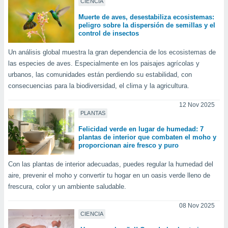
ados con el
CIENCIA
 seleccionar
Muerte de aves, desestabiliza ecosistemas:
o.
peligro sobre la dispersión de semillas y el
control de insectos
calización
precisa e
Un análisis global muestra la gran dependencia de los ecosistemas de
ión mediante
las especies de aves. Especialmente en los paisajes agrícolas y
, publicidad
urbanos, las comunidades están perdiendo su estabilidad, con
consecuencias para la biodiversidad, el clima y la agricultura.
dos,
 publicidad
12 Nov 2025
,
PLANTAS
ón de
Felicidad verde en lugar de humedad: 7
 desarrollo
plantas de interior que combaten el moho y
s.
proporcionan aire fresco y puro
tros 1199
Con las plantas de interior adecuadas, puedes regular la humedad del
ios
aire, prevenir el moho y convertir tu hogar en un oasis verde lleno de
frescura, color y un ambiente saludable.
08 Nov 2025
CIENCIA