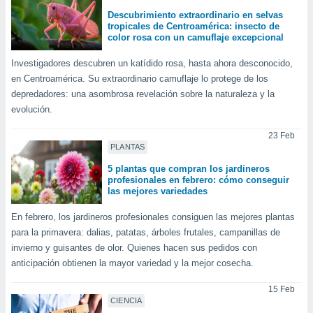
ón de
Descubrimiento extraordinario en selvas
uedes
tropicales de Centroamérica: insecto de
uestro sitio
color rosa con un camuflaje excepcional
ed.mx. En
te
Investigadores descubren un katídido rosa, hasta ahora desconocido,
 de que
en Centroamérica. Su extraordinario camuflaje lo protege de los
talarán
depredadores: una asombrosa revelación sobre la naturaleza y la
e sean
evolución.
para
a
23 Feb
por el sitio
PLANTAS
o se
cookies para
5 plantas que compran los jardineros
profesionales en febrero: cómo conseguir
nto ni para
las mejores variedades
licidad o
En febrero, los jardineros profesionales consiguen las mejores plantas
ado, aunque
para la primavera: dalias, patatas, árboles frutales, campanillas de
sualizar
invierno y guisantes de olor. Quienes hacen sus pedidos con
general no
anticipación obtienen la mayor variedad y la mejor cosecha.
ada. Puedes
 instalación
15 Feb
y acceder a
CIENCIA
io web a