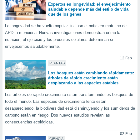
ste abono
Expertos en longevidad: el envejecimiento
saludable depende más del estilo de vida
 botón
que de los genes
.
La longevidad se ha vuelto popular: incluso el noticiero matutino de
nto,
ARD la menciona. Nuevas investigaciones demuestran cómo la
nutrición, el ejercicio y los procesos celulares determinan si
cios
envejecemos saludablemente.
kies,
ores únicos
12 Feb
as similares
PLANTAS
nar,
Los bosques están cambiando rápidamente:
rocesar
árboles de rápido crecimiento están
onales como
desplazando a las especies estables
 este sitio
recciones IP
Los árboles de rápido crecimiento están transformando los bosques de
ficadores de
todo el mundo. Las especies de crecimiento lento están
 posible
desapareciendo, la biodiversidad está disminuyendo y los sumideros de
s
 traten tus
carbono están en riesgo. Dos nuevos estudios revelan las
nales en
consecuencias ecológicas.
 interés
go a lo que
02 Feb
nerte. Para
CIENCIA