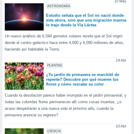
10 May
ublicidad y
ASTRONOMÍA
do en
Estudio señala que el Sol no nació donde
 mismo.
esta ahora, sino que una migración masiva
sultar más
lo trajo desde la Vía Láctea
 en nuestra
 Cookies
y
Un nuevo análisis de 6,594 gemelos solares revela que el Sol migró
ualquier
desde el centro galáctico hace entre 4,000 y 6,000 millones de años,
haciendo así habitable la Tierra.
ento
 botón
19 Abr
ación de
PLANTAS
kies
¿Tu jardín de primavera se marchitó de
 disponible
repente? Descubre por qué mueren tus
e nuestra
flores y cómo rescatar su color
.
Cuando la desolación parece haber irrumpido en el jardín primaveral, y
IVAMENTE,
todas las coloridas flores permanecen allí como cosas muertas; ¿o
acaso despertarán a una nueva vida el próximo año, cuando la
primavera anuncie su regreso?
as
 a cookies
10 Abr
 no aceptar
CIENCIA