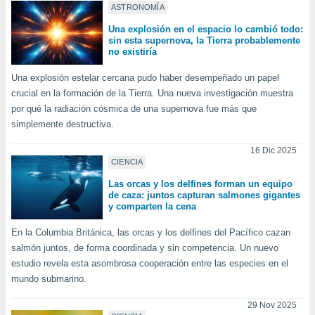
ASTRONOMÍA
ar perfiles
idad
Una explosión en el espacio lo cambió todo:
a, utilizar
sin esta supernova, la Tierra probablemente
a
no existiría
 la
Una explosión estelar cercana pudo haber desempeñado un papel
da, crear un
crucial en la formación de la Tierra. Una nueva investigación muestra
personalizar
por qué la radiación cósmica de una supernova fue más que
o, uso de
simplemente destructiva.
a la
e contenido
16 Dic 2025
do, medir el
CIENCIA
 de la
medir el
Las orcas y los delfines forman un equipo
de caza: juntos capturan salmones gigantes
 del
y comparten la cena
 comprender
 través de
En la Columbia Británica, las orcas y los delfines del Pacífico cazan
s o a través
salmón juntos, de forma coordinada y sin competencia. Un nuevo
nación de
edentes de
estudio revela esta asombrosa cooperación entre las especies en el
fuentes,
mundo submarino.
y mejora de
os, uso de
29 Nov 2025