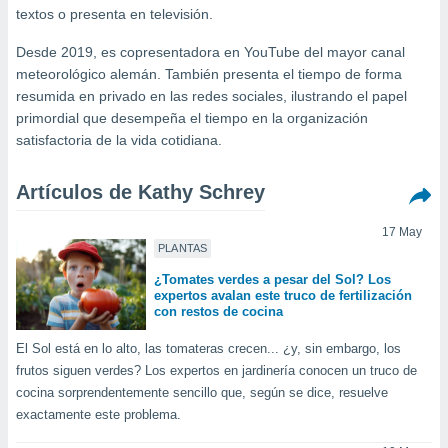
mación
textos o presenta en televisión.
ediante
ecnologías
Desde 2019, es copresentadora en YouTube del mayor canal
nos permite
meteorológico alemán. También presenta el tiempo de forma
estra
resumida en privado en las redes sociales, ilustrando el papel
ara seguir
primordial que desempeña el tiempo en la organización
e contenido
ACEPTAR
stándares
satisfactoria de la vida cotidiana.
Y
sin coste.
CONTINUAR
 botón
Artículos de Kathy Schrey
continuar",
CONFIGURACIÓN
der a la
17 May
ndo la
PLANTAS
 de todas
¿Tomates verdes a pesar del Sol? Los
, ya sean
expertos avalan este truco de fertilización
de nuestros
con restos de cocina
 nos
El Sol está en lo alto, las tomateras crecen... ¿y, sin embargo, los
 y análisis
frutos siguen verdes? Los expertos en jardinería conocen un truco de
tamiento en
cocina sorprendentemente sencillo que, según se dice, resuelve
b, así como
exactamente este problema.
un perfil
para