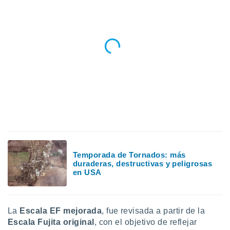
ados con el
 seleccionar
o.
calización
precisa e
ión mediante
, publicidad
dos,
 publicidad
,
ón de
 desarrollo
s.
Temporada de Tornados: más
tros 1199
duraderas, destructivas y peligrosas
ios
en USA
La
Escala EF mejorada
, fue revisada a partir de la
Escala Fujita original
, con el objetivo de reflejar