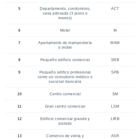
5
Departamento, condominio,
ACT
casa adosada (3 pisos o
menos)
6
Motel
M
7
Apartamento de mampostería
MAM
o motel
8
Pequeño edificio comercial
SRB
9
Pequeño edifico profesional
SPB
como un consultorio médico o
sucursal bancaria
10
Centro comercial
SM
11
Gran centro comercial
LSM
12
Edificio comercial grande y
LIRB
aislado
13
Comercio de venta y
ASR