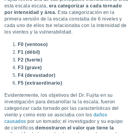
ón de
esta escala escala,
era categorizar a cada tornado
uedes
por intensidad y área.
Esta categorización en la
uestro sitio
ed.mx. En
primera versión de la escala constaba de 6 niveles y
te
cada uno de ellos tse relacionaba con la intensidad de
 de que
los vientos y la vulnerabilidad.
talarán
e sean
F0 (ventoso)
para
F1 (débil)
a
por el sitio
F2 (fuerte)
o se
F3 (grave)
cookies para
F4 (devastador)
nto ni para
F5 (extraordinario)
licidad o
Evidentemente, los objetivos del Dr. Fujita en su
ado, aunque
investigación para desarrollar la la escala, fueron
sualizar
categorizar cada tornado por las características del
general no
ada. Puedes
viento y como esto se asociaba con los
daños
 instalación
causados
por un tornado; el investigador y su equipo
y acceder a
de científicos
demostraron el valor que tiene la
io web a