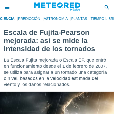
CIENCIA
PREDICCIÓN
ASTRONOMÍA
PLANTAS
TIEMPO LIBR
privacidad
Escala de Fujita-Pearson
o de
mx
mejorada: así se mide la
mx) ha sido
or
intensidad de los tornados
es para
ue la
La Escala Fujita mejorada o Escala EF, que entró
 que se
e calidad.
en funcionamiento desde el 1 de febrero de 2007,
eder a este
se utiliza para asignar a un tornado una categoría
ediante las
o nivel, basados en la velocidad estimada del
opciones:
viento y los daños relacionados.
ookies y
e forma
d digital
ada, basada