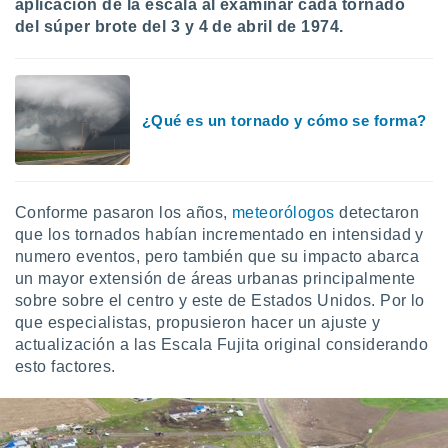
aplicación de la escala al examinar cada tornado
ste abono
del súper brote del 3 y 4 de abril de 1974.
 botón
.
nto,
¿Qué es un tornado y cómo se forma?
cios
kies,
ores únicos
as similares
Conforme pasaron los años,
meteorólogos
detectaron
nar,
que los tornados habían incrementado en intensidad y
rocesar
onales como
numero eventos, pero también que su impacto abarca
 este sitio
un mayor extensión de áreas urbanas principalmente
recciones IP
sobre sobre el centro y este de Estados Unidos. Por lo
ficadores de
que especialistas, propusieron hacer un ajuste y
 posible
actualización a las Escala Fujita original considerando
s
esto factores.
 traten tus
nales en
 interés
go a lo que
nerte. Para