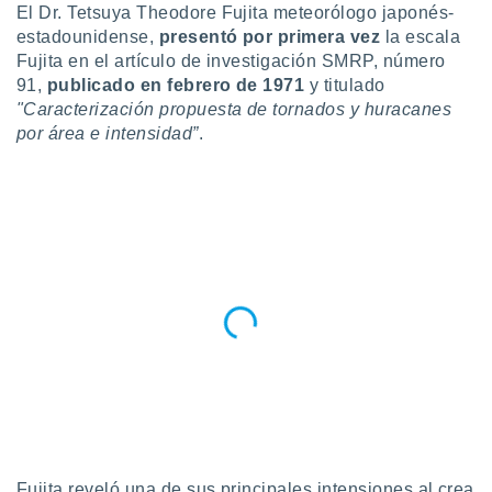
ublicidad y
El Dr. Tetsuya Theodore Fujita
meteorólogo japonés-
estadounidense,
presentó por primera vez
la escala
do en
Fujita en el artículo de investigación SMRP, número
 mismo.
91,
publicado en febrero de 1971
y titulado
sultar más
"Caracterización propuesta de tornados y huracanes
 en nuestra
 Cookies
por área e intensidad
y
”
.
ualquier
ento
 botón
ación de
kies
 disponible
e nuestra
.
IVAMENTE,
as
 a cookies
 no aceptar
Fujita reveló una de sus principales intensiones al crea