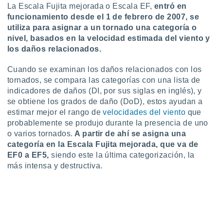
La Escala Fujita mejorada o Escala EF,
entró en
ar perfiles
idad
funcionamiento desde el 1 de febrero de 2007, se
a, utilizar
utiliza para asignar a un tornado una categoría o
a
nivel, basados en la velocidad estimada del viento y
 la
los daños relacionados.
da, crear un
Cuando se examinan los daños relacionados con los
personalizar
tornados, se compara las categorías con una lista de
o, uso de
a la
indicadores de daños (DI, por sus siglas en inglés), y
e contenido
se obtiene los grados de daño (DoD), estos ayudan a
do, medir el
estimar mejor el rango de
velocidades del viento
que
 de la
probablemente se produjo durante la presencia de uno
medir el
o varios tornados.
A partir de ahí se asigna una
 del
categoría en la Escala Fujita mejorada, que va de
 comprender
 través de
EF0 a EF5,
siendo este la última categorización, la
s o a través
más intensa y destructiva.
nación de
edentes de
fuentes,
y mejora de
os, uso de