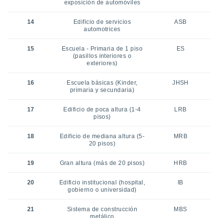
exposición de automóviles
14
Edificio de servicios
ASB
automotrices
15
Escuela - Primaria de 1 piso
ES
(pasillos interiores o
exteriores)
16
Escuela básicas (Kinder,
JHSH
primaria y secundaria)
17
Edificio de poca altura (1-4
LRB
pisos)
18
Edificio de mediana altura (5-
MRB
20 pisos)
19
Gran altura (más de 20 pisos)
HRB
20
Edificio institucional (hospital,
IB
gobierno o universidad)
21
Sistema de construcción
MBS
metálico