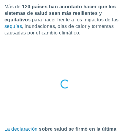
ublicidad y
Más de
120 países han acordado hacer que los
sistemas de salud sean más resilientes y
do en
 mismo.
equitativo
s para hacer frente a los impactos de las
sultar más
sequías
, inundaciones, olas de calor y tormentas
 en nuestra
causadas por el cambio climático.
 Cookies
y
ualquier
ento
 botón
ación de
kies
 disponible
e nuestra
.
IVAMENTE,
as
 a cookies
La declaración
sobre salud se firmó en la última
 no aceptar