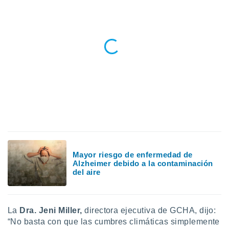
ados con el
 seleccionar
o.
calización
precisa e
ión mediante
, publicidad
dos,
 publicidad
,
ón de
 desarrollo
s.
Mayor riesgo de enfermedad de
tros 1199
Alzheimer debido a la contaminación
ios
del aire
La
Dra. Jeni Miller,
directora ejecutiva de GCHA, dijo:
“No basta con que las cumbres climáticas simplemente