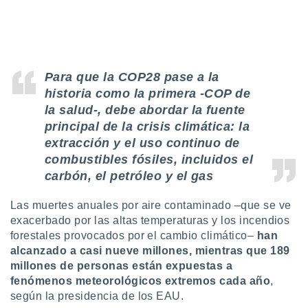
retirar su
ento u
 de datos
er momento
ic en
Para que la COP28 pase a la
o en
historia como la primera -COP de
la salud-, debe abordar la fuente
 Cookies
en
principal de la crisis climática: la
eb.
extracción y el uso continuo de
y
combustibles fósiles, incluidos el
socios
carbón, el petróleo y el gas
el
Las muertes anuales por aire contaminado –que se ve
to de
exacerbado por las altas temperaturas y los incendios
forestales provocados por el cambio climático–
han
la
alcanzado a casi nueve millones, mientras que 189
 en un
 y/o acceder
millones de personas están expuestas a
 de datos
fenómenos meteorológicos extremos cada año
,
ara
según la presidencia de los EAU.
 anuncios