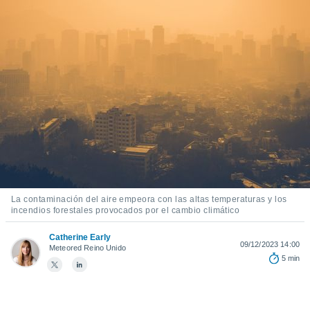
mación
ediante
ecnologías
nos permite
estra
ara seguir
e contenido
ACEPTAR
stándares
Y
sin coste.
CONTINUAR
 botón
continuar",
CONFIGURACIÓN
der a la
ndo la
 de todas
, ya sean
La contaminación del aire empeora con las altas temperaturas y los
de nuestros
incendios forestales provocados por el cambio climático
 nos
Catherine Early
09/12/2023 14:00
 y análisis
Meteored Reino Unido
5 min
tamiento en
b, así como
un perfil
para