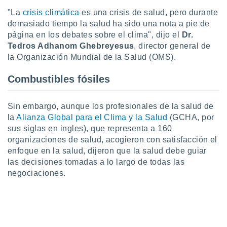
ar perfiles
"La
crisis climática
es una crisis de salud, pero durante
idad
demasiado tiempo la salud ha sido una nota a pie de
a, utilizar
página en los debates sobre el clima", dijo el
Dr.
a
 la
Tedros Adhanom Ghebreyesus
, director general de
la Organización Mundial de la Salud (OMS).
da, crear un
personalizar
Combustibles fósiles
o, uso de
a la
e contenido
Sin embargo, aunque los profesionales de la salud de
do, medir el
la
Alianza Global para el Clima y la Salud
(GCHA, por
 de la
sus siglas en ingles), que representa a 160
medir el
organizaciones de salud, acogieron con satisfacción el
 del
enfoque en la salud, dijeron que la salud debe guiar
 comprender
 través de
las decisiones tomadas a lo largo de todas las
s o a través
negociaciones.
nación de
edentes de
fuentes,
y mejora de
os, uso de