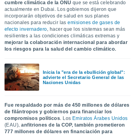
ón de
cumbre climática de la ONU
que se está celebrando
uedes
actualmente en Dubai. Los gobiernos dijeron que
uestro sitio
incorporarán objetivos de salud en sus planes
ed.mx. En
nacionales para reducir las
emisiones de gases de
te
efecto invernadero
, hacer que los sistemas sean más
 de que
resilientes a las condiciones climáticas extremas y
talarán
e sean
mejorar la colaboración internacional para abordar
para
los riesgos para la salud del cambio climático.
a
por el sitio
o se
cookies para
Inicia la "era de la ebullición global":
advierte el Secretario General de las
nto ni para
Naciones Unidas
licidad o
ado, aunque
sualizar
Fue respaldado por más de 450 millones de dólares
general no
de filántropos y gobiernos para financiar los
ada. Puedes
compromisos políticos
. Los
Emiratos Árabes Unidos
 instalación
(EAU),
anfitriones de la COP, también prometieron
y acceder a
777 millones de dólares en financiación para
io web a