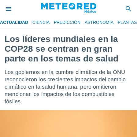
ACTUALIDAD
CIENCIA
PREDICCIÓN
ASTRONOMÍA
PLANTAS
privacidad
Los líderes mundiales en la
o de
mx
COP28 se centran en gran
mx) ha sido
or
parte en los temas de salud
es para
ue la
Los gobiernos en la cumbre climática de la ONU
 que se
e calidad.
reconocieron los crecientes impactos del cambio
eder a este
climático en la salud humana, pero omitieron
ediante las
mencionar los impactos de los combustibles
opciones:
fósiles.
ookies y
e forma
d digital
ada, basada