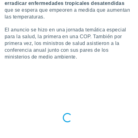
erradicar enfermedades tropicales desatendidas
ste abono
que se espera que empeoren a medida que aumentan
 botón
.
las temperaturas.
El anuncio se hizo en una jornada temática especial
nto,
para la salud, la primera en una COP. También por
cios
primera vez, los ministros de salud asistieron a la
kies,
conferencia anual junto con sus pares de los
ores únicos
ministerios de medio ambiente.
as similares
nar,
rocesar
onales como
 este sitio
recciones IP
ficadores de
 posible
s
 traten tus
nales en
 interés
go a lo que
nerte. Para